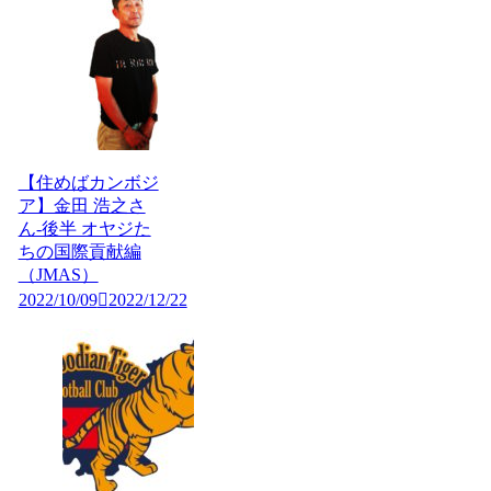
【住めばカンボジ
ア】金田 浩之さ
ん-後半 オヤジた
ちの国際貢献編
（JMAS）
2022/10/09
2022/12/22