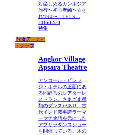
対楽しめるカンボジア
旅行〜初心者編〜☆そ
れでは〜！LET'S ...
2016/12/20
特集
飲食店・ナイ
トクラブ
Angkor Village
Apsara Theatre
アンコール・ビレッ
ジ・ホテルの正面にあ
る同経営のシアターレ
ストラン。さまざま種
類のダンスがあり、古
代インド叙事詩ラーマ
ーヤナ物語を元にした
アプサラダンスショー
を開催している。木の