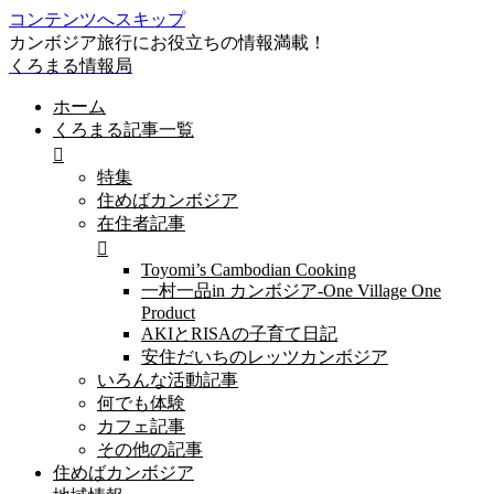
コンテンツへスキップ
カンボジア旅行にお役立ちの情報満載！
くろまる情報局
ホーム
くろまる記事一覧
特集
住めばカンボジア
在住者記事
Toyomi’s Cambodian Cooking
一村一品in カンボジア-One Village One
Product
AKIとRISAの子育て日記
安住だいちのレッツカンボジア
いろんな活動記事
何でも体験
カフェ記事
その他の記事
住めばカンボジア