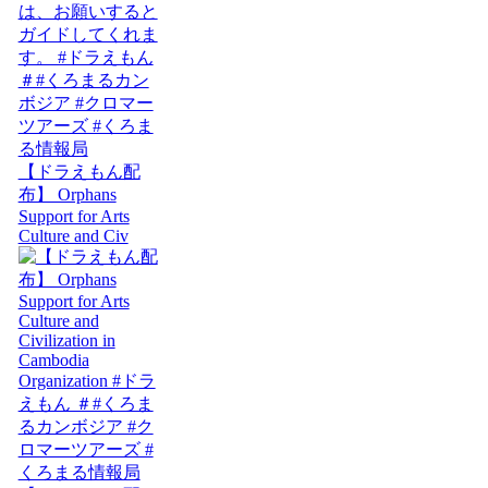
【ドラえもん配
布】 Orphans
Support for Arts
Culture and Civ