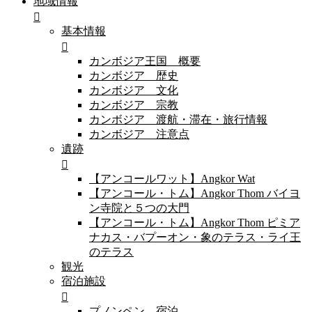
地域情報
基本情報
カンボジア王国 概要
カンボジア 歴史
カンボジア 文化
カンボジア 宗教
カンボジア 渡航・滞在・旅行情報
カンボジア 注意点
遺跡
【アンコールワット】Angkor Wat
【アンコール・トム】Angkor Thom バイヨ
ン寺院と５つの大門
【アンコール・トム】Angkor Thom ピミア
ナカス・バプーオン・象のテラス・ライ王
のテラス
観光
宿泊施設
プノンペン 宿泊