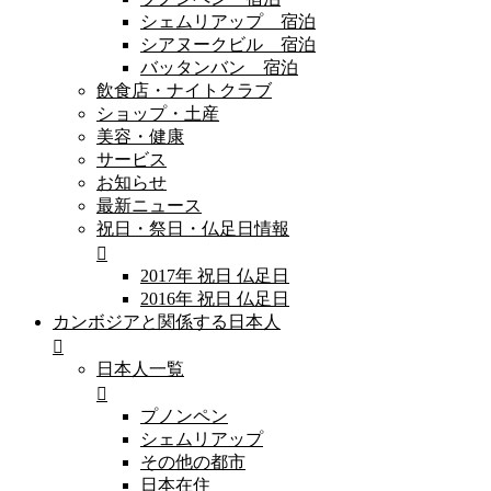
シェムリアップ 宿泊
シアヌークビル 宿泊
バッタンバン 宿泊
飲食店・ナイトクラブ
ショップ・土産
美容・健康
サービス
お知らせ
最新ニュース
祝日・祭日・仏足日情報
2017年 祝日 仏足日
2016年 祝日 仏足日
カンボジアと関係する日本人
日本人一覧
プノンペン
シェムリアップ
その他の都市
日本在住