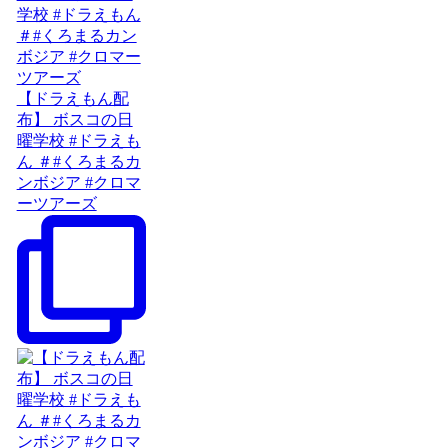
【ドラえもん配
布】 ボスコの日
曜学校 #ドラえも
ん ＃#くろまるカ
ンボジア #クロマ
ーツアーズ