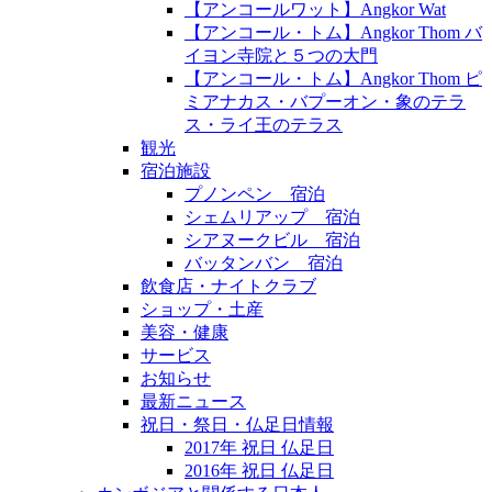
【アンコールワット】Angkor Wat
【アンコール・トム】Angkor Thom バ
イヨン寺院と５つの大門
【アンコール・トム】Angkor Thom ピ
ミアナカス・バプーオン・象のテラ
ス・ライ王のテラス
観光
宿泊施設
プノンペン 宿泊
シェムリアップ 宿泊
シアヌークビル 宿泊
バッタンバン 宿泊
飲食店・ナイトクラブ
ショップ・土産
美容・健康
サービス
お知らせ
最新ニュース
祝日・祭日・仏足日情報
2017年 祝日 仏足日
2016年 祝日 仏足日