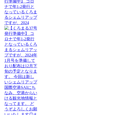
行準備中】 コロ
ナで年1-2発行と
なっているくろま
るシェムリアップ
ですが、2024