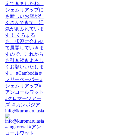
info@kuromaru.asia
#angkorwat #アン
コールワット