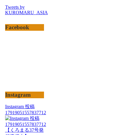
Tweets by
KUROMARU_ASIA
Facebook
Instagram
Instagram 投稿
17919051557837712
【くろまる37号発