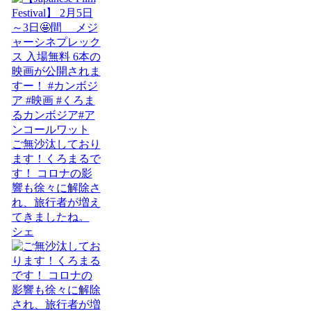
ご無沙汰しており
ます！くろまるで
す！ コロナの影
響も徐々に解除さ
れ、旅行者が増え
てきましたね。
シェ