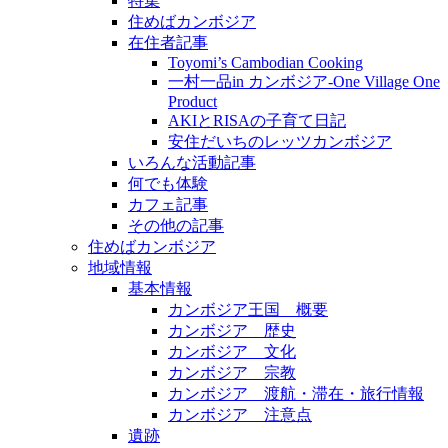
特集
住めばカンボジア
在住者記事
Toyomi’s Cambodian Cooking
一村一品in カンボジア-One Village One
Product
AKIとRISAの子育て日記
安住だいちのレッツカンボジア
いろんな活動記事
何でも体験
カフェ記事
その他の記事
住めばカンボジア
地域情報
基本情報
カンボジア王国 概要
カンボジア 歴史
カンボジア 文化
カンボジア 宗教
カンボジア 渡航・滞在・旅行情報
カンボジア 注意点
遺跡