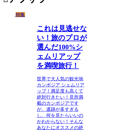
特集
これは見逃せな
い！旅のプロが
選んだ100%シ
ェムリアップ
を満喫旅行！
世界で大人気の観光地
カンボジア シェムリア
ップ！満足度も高くて
絶対行きたい！見所満
載のカンボジアです
が、遺跡が多すぎる
し、何を見たらいいの
かわからない！そんな
あなたにオススメの絶