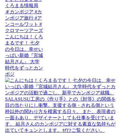
こんにちは！くろ
まるです！ 七夕
の今日は、幸せい
っぱい新婚『宮城
結月さん』 大学
時代をずっとカン
ボジ