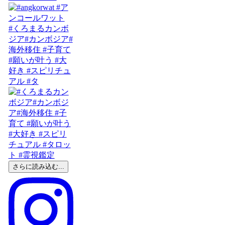
#くろまるカンボ
ジア#カンボジア#
海外移住 #子育て
#願いが叶う #大
好き #スピリチュ
アル #タ
さらに読み込む...