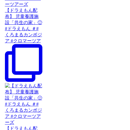
【ドラえもん配
布】 児童養護施
設「共生の家」🙂
#ドラえもん ＃#
くろまるカンボジ
ア #クロマーツア
【ドラえもん配