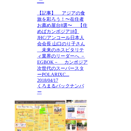
【記事】 アジアの食
旅を彩ろう！〜在住者
お薦め屋台8選〜 【住
めばカンボジア18】
JHC/アンコール日本人
会会長 山口のり子さん
未来のホスピタリテ
ィ業界のリーダーへ －
EGBOK－ カンボジア
次世代のスーパースタ
ーPOLARIXC...
2018/04/17
くろまるバックナンバ
ー