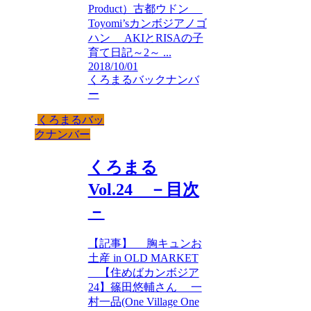
Product）古都ウドン
Toyomi’sカンボジアノゴ
ハン AKIとRISAの子
育て日記～2～ ...
2018/10/01
くろまるバックナンバ
ー
くろまるバッ
クナンバー
くろまる
Vol.24 －目次
－
【記事】 胸キュンお
土産 in OLD MARKET
【住めばカンボジア
24】篠田悠輔さん 一
村一品(One Village One