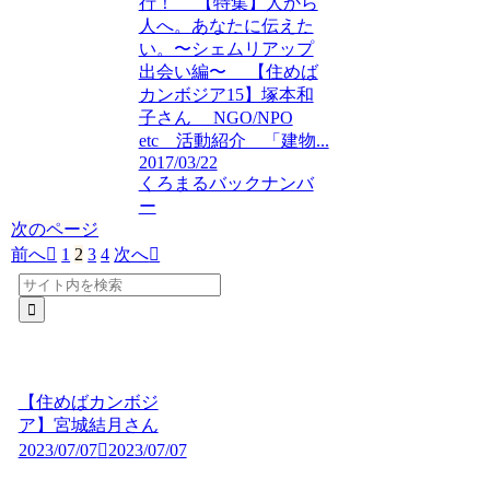
行！ 【特集】人から
人へ。あなたに伝えた
い。〜シェムリアップ
出会い編〜 【住めば
カンボジア15】塚本和
子さん NGO/NPO
etc 活動紹介 「建物...
2017/03/22
くろまるバックナンバ
ー
次のページ
前へ
1
2
3
4
次へ
【住めばカンボジ
ア】宮城結月さん
2023/07/07
2023/07/07