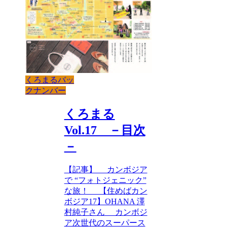
くろまるバッ
クナンバー
くろまる
Vol.17 －目次
－
【記事】 カンボジア
で “フォトジェニック”
な旅！ 【住めばカン
ボジア17】OHANA 澤
村純子さん カンボジ
ア次世代のスーパース