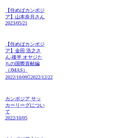
【住めばカンボジ
ア】山本奈月さん
2023/05/21
【住めばカンボジ
ア】金田 浩之さ
ん-後半 オヤジた
ちの国際貢献編
（JMAS）
2022/10/09
2022/12/22
カンボジア サッ
カーリーグについ
て
2022/10/05