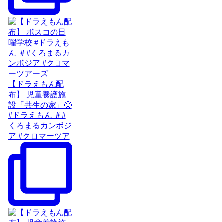
【ドラえもん配
布】 児童養護施
設「共生の家」🙂
#ドラえもん ＃#
くろまるカンボジ
ア #クロマーツア