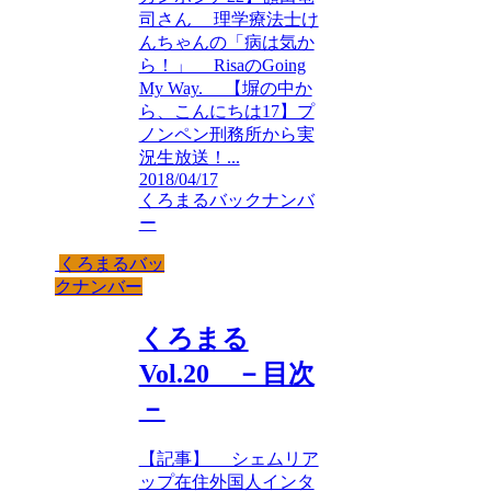
司さん 理学療法士け
んちゃんの「病は気か
ら！」 RisaのGoing
My Way. 【塀の中か
ら、こんにちは17】プ
ノンペン刑務所から実
況生放送！...
2018/04/17
くろまるバックナンバ
ー
くろまるバッ
クナンバー
くろまる
Vol.20 －目次
－
【記事】 シェムリア
ップ在住外国人インタ