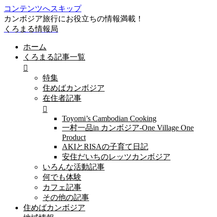
コンテンツへスキップ
カンボジア旅行にお役立ちの情報満載！
くろまる情報局
ホーム
くろまる記事一覧
特集
住めばカンボジア
在住者記事
Toyomi’s Cambodian Cooking
一村一品in カンボジア-One Village One
Product
AKIとRISAの子育て日記
安住だいちのレッツカンボジア
いろんな活動記事
何でも体験
カフェ記事
その他の記事
住めばカンボジア