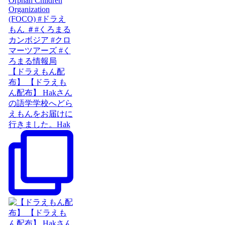
【ドラえもん配
布】 【ドラえも
ん配布】 Hakさん
の語学学校へどら
えもんをお届けに
行きました。Hak