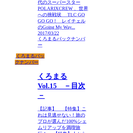
代のスーパースター
POLARIXCREW 、世界
への挑戦状 TLC GO
GO GO ! レイチェル
のGoing My Way...
2017/03/22
くろまるバックナンバ
ー
くろまるバッ
クナンバー
くろまる
Vol.15 －目次
－
【記事】 【特集】こ
れは見逃せない！旅の
プロが選んだ100%シェ
ムリアップを満喫旅