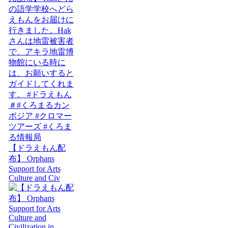
【ドラえもん配
布】 Orphans
Support for Arts
Culture and Civ