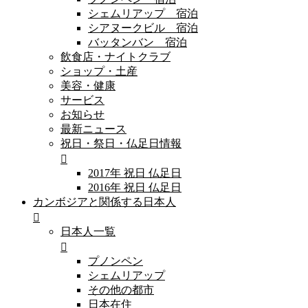
シェムリアップ 宿泊
シアヌークビル 宿泊
バッタンバン 宿泊
飲食店・ナイトクラブ
ショップ・土産
美容・健康
サービス
お知らせ
最新ニュース
祝日・祭日・仏足日情報
2017年 祝日 仏足日
2016年 祝日 仏足日
カンボジアと関係する日本人
日本人一覧
プノンペン
シェムリアップ
その他の都市
日本在住