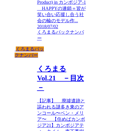
Product) in カンボジア-1
HAPPYの連鎖＝皆が
笑い合い応援し合う社
会の輪のモデル作...
2018/07/02
くろまるバックナンバ
ー
くろまるバッ
クナンバー
くろまる
Vol.21 －目次
－
【記事】 廃墟遺跡と
謳われる謎多き東のア
ンコール〜ベン・メリ
ア〜 【住めばカンボ
ジア21】カンボジアテ