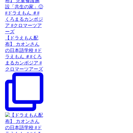
【ドラえもん配
布】 カオンさん
の日本語学校 #ド
ラえもん ＃#くろ
まるカンボジア #
クロマーツアーズ