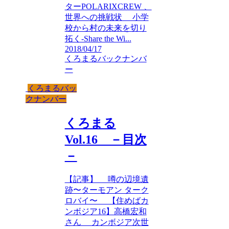
ターPOLARIXCREW 、
世界への挑戦状 小学
校から村の未来を切り
拓く-Share the Wi...
2018/04/17
くろまるバックナンバ
ー
くろまるバッ
クナンバー
くろまる
Vol.16 －目次
－
【記事】 噂の辺境遺
跡〜ターモアン ターク
ロバイ〜 【住めばカ
ンボジア16】高橋宏和
さん カンボジア次世