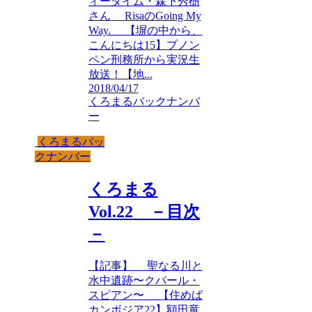
ィータイム・森下秀樹
さん RisaのGoing My
Way. 【塀の中から、
こんにちは15】プノン
ペン刑務所から実況生
放送！【地...
2018/04/17
くろまるバックナンバ
ー
くろまるバッ
クナンバー
くろまる
Vol.22 －目次
－
【記事】 聖なる川と
水中遺跡〜クバール・
スピアン〜 【住めば
カンボジア22】額田竜