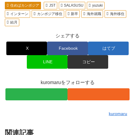
住めばカンボジア
JST
SALASUSU
yuzuki
インターン
カンボジア移住
新卒
海外就職
海外移住
結月
シェアする
X
Facebook
はてブ
LINE
コピー
kuromaruをフォローする
kuromaru
関連記事