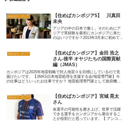
【住めばカンボジア5】 川真田
住めばカンボジア
未央
アジアの中の日本で働く。そのためにア
ジアで実経験を最初にカンボジアに来た
のはいつですか？2013年3月末に初めて来
て、そのまま住み始めました。どうして
この国で働くことになったのですか？学
生時代からいつかは海外で働きたいと考
【住めばカンボジア】金田 浩之
住めばカンボジア
えていました。日本...
さん-後半 オヤジたちの国際貢献
編（JMAS）
カンボジアは2025年地雷戦略で対人地雷０を目標にしているので見
届けたいです。【JMAS日本地雷処理を支援する会/地雷専門家】今
の仕事はどういったお仕事ですか？ 地雷処理専門家として政府機関
のＣＭＡＣ（地雷処理センター）と協力し、タイ国境付...
【住めばカンボジア】宮城 晃太
住めばカンボジア
さん
各選手の可能性を磨き上げ、世界で活躍
できる選手をカンボジアから輩出するこ
とが役割だと思っています。【 アンコー
ルタイガF C / アシスタントコーチ 】初
めてカンボジアに来たのはいつですか？