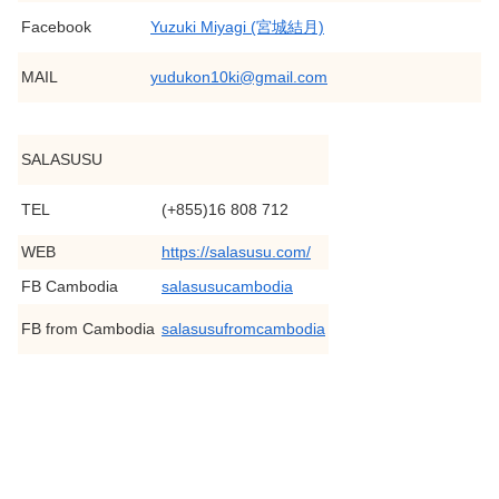
Facebook
Yuzuki Miyagi (宮城結月)
MAIL
yudukon10ki@gmail.com
SALASUSU
TEL
(+855)16 808 712
WEB
https://salasusu.com/
FB Cambodia
salasusucambodia
FB from Cambodia
salasusufromcambodia