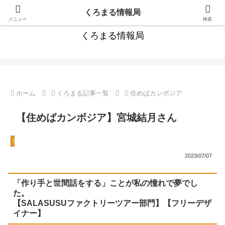
カンボジア旅行にお役立ちの情報満載！
くろまる情報局
メニュー
検索
くろまる情報局
ホーム
くろまる記事一覧
住めばカンボジア
【住めばカンボジア】宮城結月さん
住めばカンボジア
2023/07/07
「作り手と世間話をする」ことが私の憧れで夢でし
た。
【SALASUSUファクトリーツアー部門】【フリーデザ
イナー】