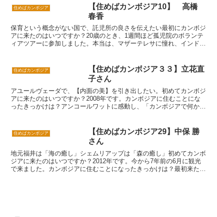
2019年1月21日に初めてカンボジアに来
【住めばカンボジア10】 高橋
住めばカンボジア
まし...
春香
保育という概念がない国で、託児所の良さを伝えたい最初にカンボジ
アに来たのはいつですか？20歳のとき、1週間ほど孤児院のボランテ
ィアツアーに参加しました。本当は、マザーテレサに憧れ、インドに
行く予定だったのですが、仕事の休みと日程が合わず、カ...
【住めばカンボジア３３】立花直
住めばカンボジア
子さん
アユールヴェーダで、【内面の美】を引き出したい。初めてカンボジ
アに来たのはいつですか？2008年です。カンボジアに住むことにな
ったきっかけは？アンコールワットに感動し、「カンボジアで何かや
りたい」という思いが溢れ、帰りの飛行機で「もう一度戻...
【住めばカンボジア29】中保 勝
住めばカンボジア
さん
地元福井は「海の癒し」シェムリアップは「森の癒し」初めてカンボ
ジアに来たのはいつですか？2012年です。今から7年前の6月に観光
で来ました。カンボジアに住むことになったきっかけは？最初来た時
の、泊ったホテルの窓から見た景色が忘れられません。...