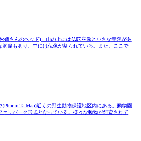
(お姉さんのベッド)」山の上には仏陀座像と小さな寺院があ
な洞窟もあり、中には仏像が祭られている。また、ここで
hnom Ta Mao)近くの野生動物保護地区内にある。動物園
ファリパーク形式となっている。様々な動物が飼育されて