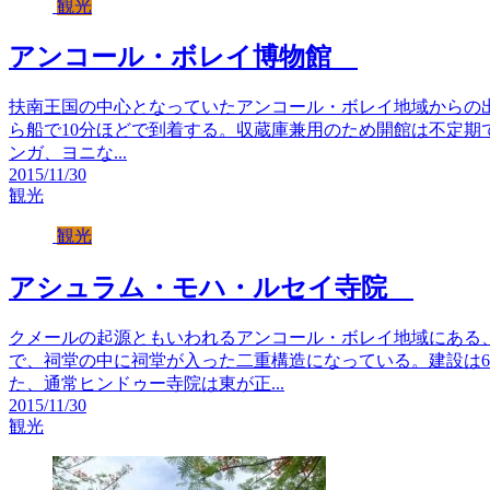
観光
アンコール・ボレイ博物館
扶南王国の中心となっていたアンコール・ボレイ地域からの出土品
ら船で10分ほどで到着する。収蔵庫兼用のため開館は不定期
ンガ、ヨニな...
2015/11/30
観光
観光
アシュラム・モハ・ルセイ寺院
クメールの起源ともいわれるアンコール・ボレイ地域にある
で、祠堂の中に祠堂が入った二重構造になっている。建設は
た、通常ヒンドゥー寺院は東が正...
2015/11/30
観光