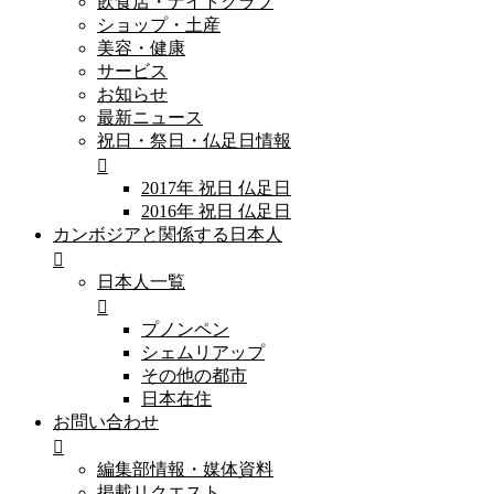
飲食店・ナイトクラブ
ショップ・土産
美容・健康
サービス
お知らせ
最新ニュース
祝日・祭日・仏足日情報
2017年 祝日 仏足日
2016年 祝日 仏足日
カンボジアと関係する日本人
日本人一覧
プノンペン
シェムリアップ
その他の都市
日本在住
お問い合わせ
編集部情報・媒体資料
掲載リクエスト