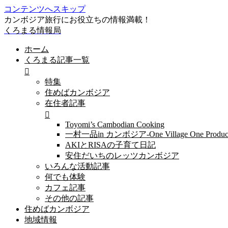
コンテンツへスキップ
カンボジア旅行にお役立ちの情報満載！
くろまる情報局
ホーム
くろまる記事一覧
特集
住めばカンボジア
在住者記事
Toyomi’s Cambodian Cooking
一村一品in カンボジア-One Village One Produc
AKIとRISAの子育て日記
安住だいちのレッツカンボジア
いろんな活動記事
何でも体験
カフェ記事
その他の記事
住めばカンボジア
地域情報