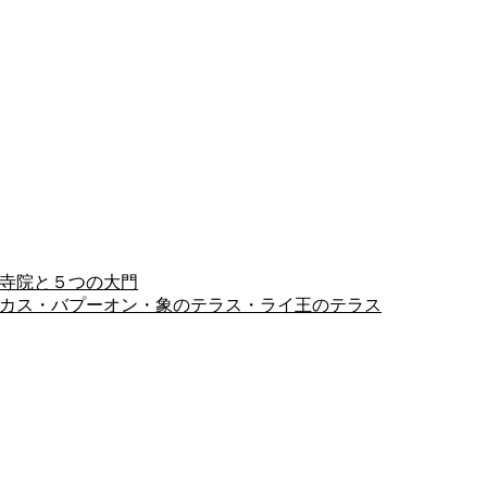
ヨン寺院と５つの大門
ピミアナカス・バプーオン・象のテラス・ライ王のテラス