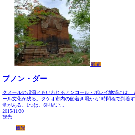
観光
プノン・ダー
クメールの起源ともいわれるアンコール・ボレイ地域には、
ール文化が残る。タケオ市内の船着き場から1時間程で到着す
堂がある。1つは、6世紀ご...
2015/11/30
観光
観光