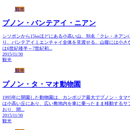
観光
プノン・バンテアイ・ニアン
シソポンから15㎞ほどにある小高い山。別名「クレ・ネアン
り、バンテアイミエンチャイ全体を見渡せる。山腹には小さ
は6世紀後半～7世紀初...
2015/11/30
観光
観光
プノン・タ・マオ動物園
1995年に開園した動物園は、カンボジア最大でプノン・タマウ(P
は小高い丘にあり、広い敷地内を車に乗ったまま移動するサ
おり、間...
2015/11/30
観光