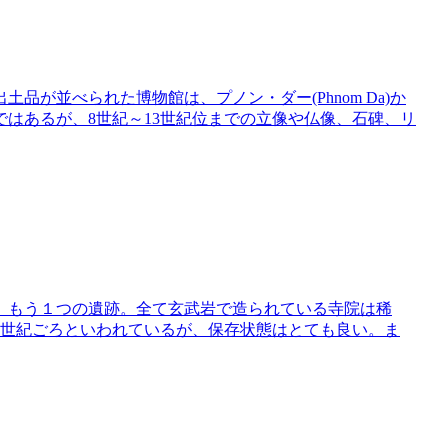
が並べられた博物館は、プノン・ダー(Phnom Da)か
ではあるが、8世紀～13世紀位までの立像や仏像、石碑、リ
、もう１つの遺跡。全て玄武岩で造られている寺院は稀
6世紀ごろといわれているが、保存状態はとても良い。ま