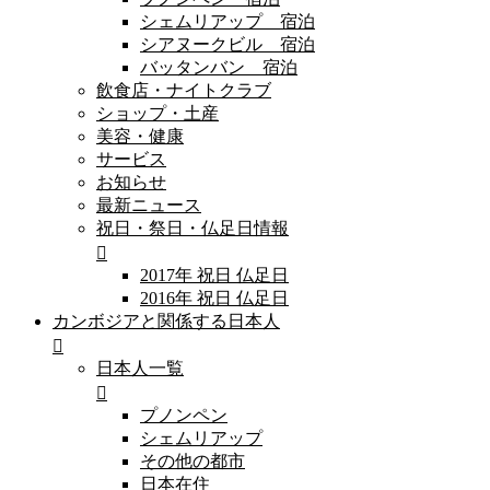
シェムリアップ 宿泊
シアヌークビル 宿泊
バッタンバン 宿泊
飲食店・ナイトクラブ
ショップ・土産
美容・健康
サービス
お知らせ
最新ニュース
祝日・祭日・仏足日情報
2017年 祝日 仏足日
2016年 祝日 仏足日
カンボジアと関係する日本人
日本人一覧
プノンペン
シェムリアップ
その他の都市
日本在住