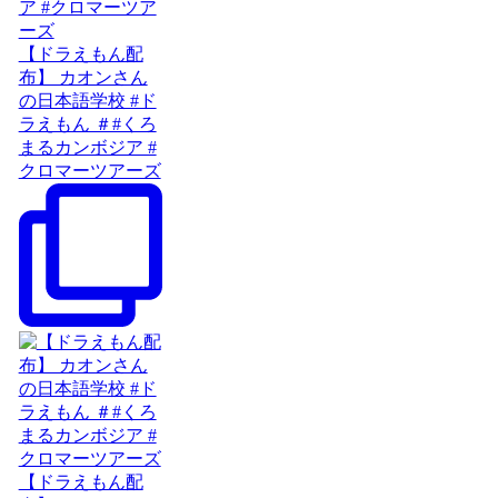
【ドラえもん配
布】 カオンさん
の日本語学校 #ド
ラえもん ＃#くろ
まるカンボジア #
クロマーツアーズ
【ドラえもん配