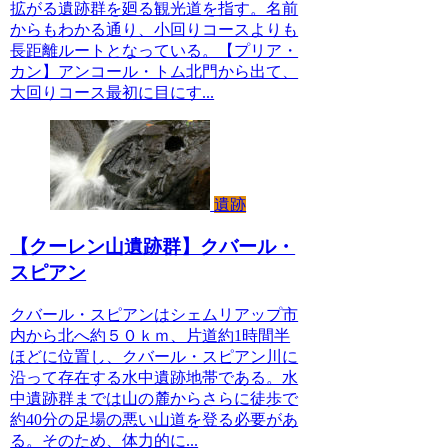
拡がる遺跡群を廻る観光道を指す。名前
からもわかる通り、小回りコースよりも
長距離ルートとなっている。【プリア・
カン】アンコール・トム北門から出て、
大回りコース最初に目にす...
遺跡
【クーレン山遺跡群】クバール・
スピアン
クバール・スピアンはシェムリアップ市
内から北へ約５０ｋｍ、片道約1時間半
ほどに位置し、クバール・スピアン川に
沿って存在する水中遺跡地帯である。水
中遺跡群までは山の麓からさらに徒歩で
約40分の足場の悪い山道を登る必要があ
る。そのため、体力的に...