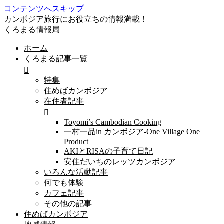
コンテンツへスキップ
カンボジア旅行にお役立ちの情報満載！
くろまる情報局
ホーム
くろまる記事一覧
特集
住めばカンボジア
在住者記事
Toyomi’s Cambodian Cooking
一村一品in カンボジア-One Village One
Product
AKIとRISAの子育て日記
安住だいちのレッツカンボジア
いろんな活動記事
何でも体験
カフェ記事
その他の記事
住めばカンボジア