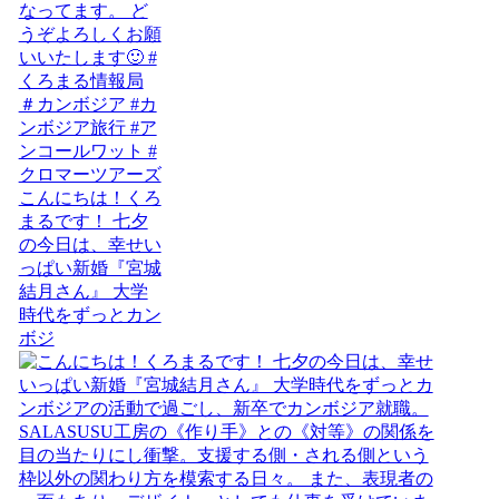
こんにちは！くろ
まるです！ 七夕
の今日は、幸せい
っぱい新婚『宮城
結月さん』 大学
時代をずっとカン
ボジ