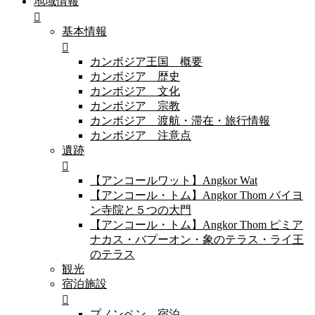
地域情報
基本情報
カンボジア王国 概要
カンボジア 歴史
カンボジア 文化
カンボジア 宗教
カンボジア 渡航・滞在・旅行情報
カンボジア 注意点
遺跡
【アンコールワット】Angkor Wat
【アンコール・トム】Angkor Thom バイヨ
ン寺院と５つの大門
【アンコール・トム】Angkor Thom ピミア
ナカス・バプーオン・象のテラス・ライ王
のテラス
観光
宿泊施設
プノンペン 宿泊