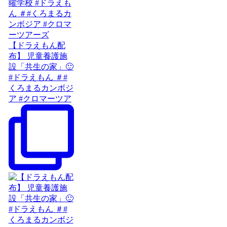
【ドラえもん配
布】 児童養護施
設「共生の家」🙂
#ドラえもん ＃#
くろまるカンボジ
ア #クロマーツア