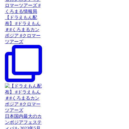
【ドラえもん配
布】 #ドラえもん
＃#くろまるカン
ボジア #クロマー
ツアーズ
日本国内最大のカ
ンボジアフェステ
ィバル 2023年5月