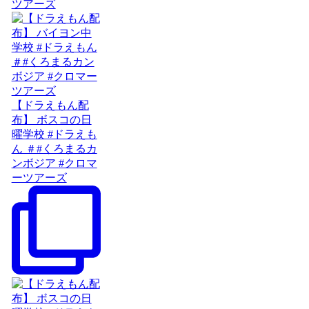
ツアーズ
【ドラえもん配
布】 ボスコの日
曜学校 #ドラえも
ん ＃#くろまるカ
ンボジア #クロマ
ーツアーズ