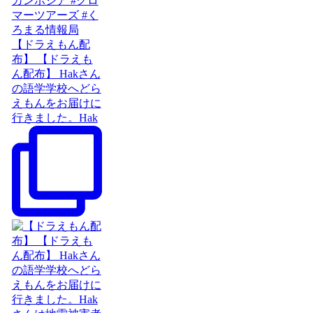
【ドラえもん配
布】 【ドラえも
ん配布】 Hakさん
の語学学校へどら
えもんをお届けに
行きました。Hak