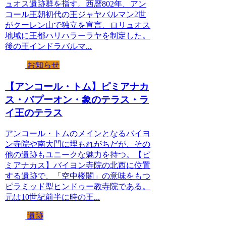
ュオス遺跡群を指す。西暦802年、アン
コール王朝初代の王ジャヤバルマン2世
がクーレン山で独立を宣言、ロリュオス
地域に王都ハリハラーラヤを制定した。
後の王インドラバルマ...
お知らせ
【アンコール・トム】ピミアナカ
ス・バプーオン・象のテラス・ラ
イ王のテラス
アンコール・トムのメインとなるバイヨ
ン寺院や南大門に埋もれがちだが、その
他の遺跡もユニークな魅力を持つ。【ピ
ミアナカス】バイヨン寺院の北西に位置
する遺跡で、「空中楼閣」の意味をもつ
ピラミッド型ヒンドゥー教寺院である。
元は10世紀前半に時の王...
遺跡