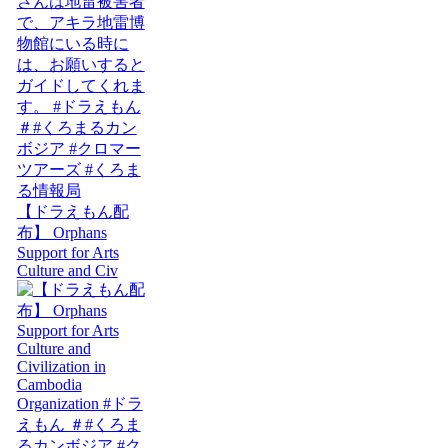
【ドラえもん配
布】 Orphans
Support for Arts
Culture and Civ