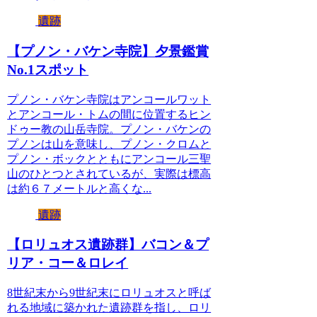
遺跡
【プノン・バケン寺院】夕景鑑賞
No.1スポット
プノン・バケン寺院はアンコールワット
とアンコール・トムの間に位置するヒン
ドゥー教の山岳寺院。プノン・バケンの
プノンは山を意味し、プノン・クロムと
プノン・ボックとともにアンコール三聖
山のひとつとされているが、実際は標高
は約６７メートルと高くな...
遺跡
【ロリュオス遺跡群】バコン＆プ
リア・コー＆ロレイ
8世紀末から9世紀末にロリュオスと呼ば
れる地域に築かれた遺跡群を指し、ロリ