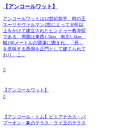
【アンコールワット】
アンコールワットは12世紀前半、時の王
スーリヤヴァルマン2世によって30年以
上をかけて建立されたヒンドゥー教寺院
である。周囲は東西1.5km、南北1.3km、
幅190メートルの環濠に囲まれ、「死」
を意味する西側を正門として建てられて
おり、こ...
【アンコールワット】
【アンコール・トム】ピミアナカス・バ
プーオン・象のテラス・ライ王のテラス