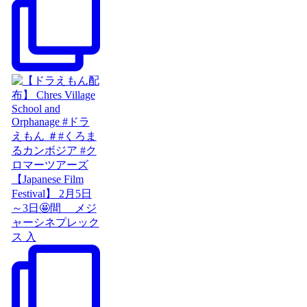
【Japanese Film
Festival】 2月5日
～3日🤩間 メジ
ャーシネプレック
ス 入