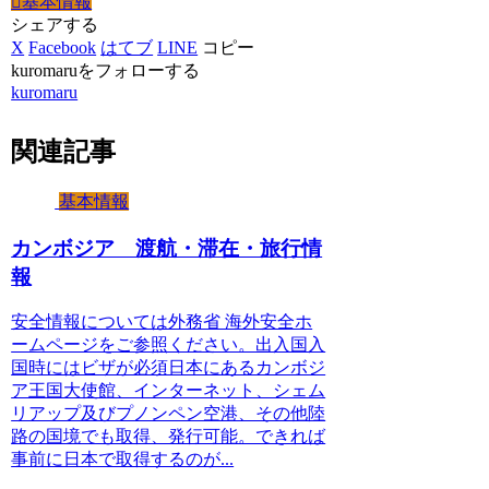
基本情報
シェアする
X
Facebook
はてブ
LINE
コピー
kuromaruをフォローする
kuromaru
関連記事
基本情報
カンボジア 渡航・滞在・旅行情
報
安全情報については外務省 海外安全ホ
ームページをご参照ください。出入国入
国時にはビザが必須日本にあるカンボジ
ア王国大使館、インターネット、シェム
リアップ及びプノンペン空港、その他陸
路の国境でも取得、発行可能。できれば
事前に日本で取得するのが...