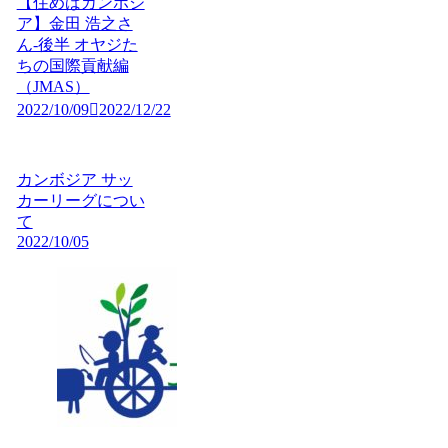
【住めばカンボジ
ア】金田 浩之さ
ん-後半 オヤジた
ちの国際貢献編
（JMAS）
2022/10/09
2022/12/22
カンボジア サッ
カーリーグについ
て
2022/10/05