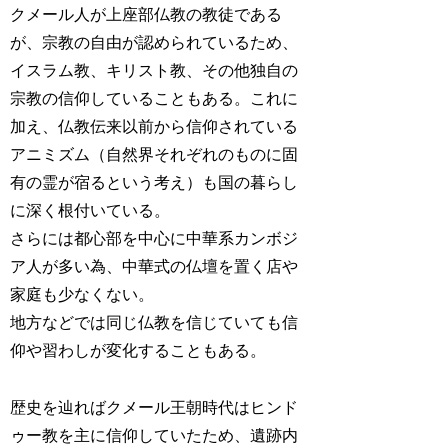
クメール人が上座部仏教の教徒である
が、宗教の自由が認められているため、
イスラム教、キリスト教、その他独自の
宗教の信仰していることもある。これに
加え、仏教伝来以前から信仰されている
アニミズム（自然界それぞれのものに固
有の霊が宿るという考え）も国の暮らし
に深く根付いている。
さらには都心部を中心に中華系カンボジ
ア人が多い為、中華式の仏壇を置く店や
家庭も少なくない。
地方などでは同じ仏教を信じていても信
仰や習わしが変化することもある。
歴史を辿ればクメール王朝時代はヒンド
ゥー教を主に信仰していたため、遺跡内