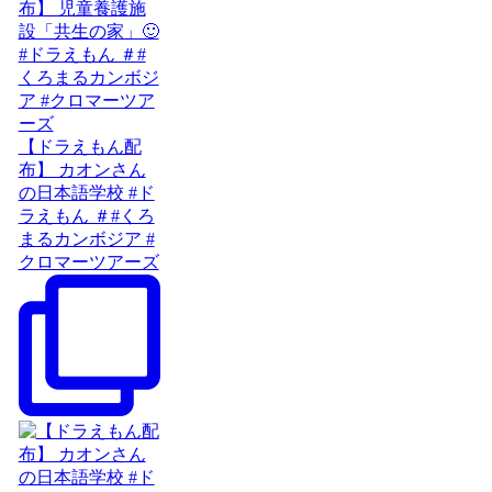
【ドラえもん配
布】 カオンさん
の日本語学校 #ド
ラえもん ＃#くろ
まるカンボジア #
クロマーツアーズ