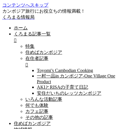
コンテンツへスキップ
カンボジア旅行にお役立ちの情報満載！
くろまる情報局
ホーム
くろまる記事一覧
特集
住めばカンボジア
在住者記事
Toyomi’s Cambodian Cooking
一村一品in カンボジア-One Village One
Product
AKIとRISAの子育て日記
安住だいちのレッツカンボジア
いろんな活動記事
何でも体験
カフェ記事
その他の記事
住めばカンボジア