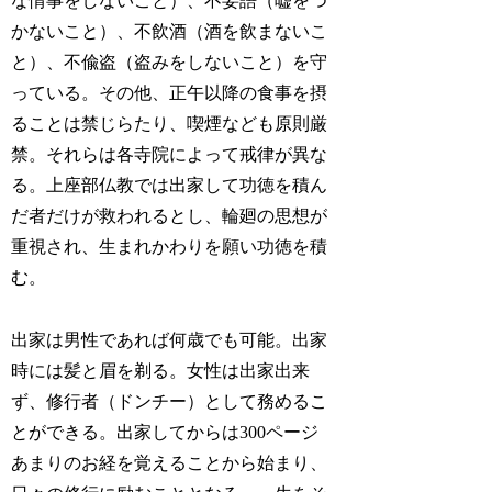
な情事をしないこと）、不妄語（嘘をつ
かないこと）、不飲酒（酒を飲まないこ
と）、不偸盗（盗みをしないこと）を守
っている。その他、正午以降の食事を摂
ることは禁じらたり、喫煙なども原則厳
禁。それらは各寺院によって戒律が異な
る。上座部仏教では出家して功徳を積ん
だ者だけが救われるとし、輪廻の思想が
重視され、生まれかわりを願い功徳を積
む。
出家は男性であれば何歳でも可能。出家
時には髪と眉を剃る。女性は出家出来
ず、修行者（ドンチー）として務めるこ
とができる。出家してからは300ページ
あまりのお経を覚えることから始まり、