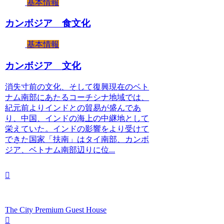
基本情報
カンボジア 食文化
基本情報
カンボジア 文化
消失寸前の文化、そして復興現在のベト
ナム南部にあたるコーチシナ地域では、
紀元前よりインドとの貿易が盛んであ
り、中国、インドの海上の中継地として
栄えていた。インドの影響をより受けて
できた国家「扶南」はタイ南部、カンボ
ジア、ベトナム南部辺りに位...
The City Premium Guest House