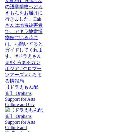
【ドラえもん配
布】 Orphans
Support for Arts
Culture and Civ