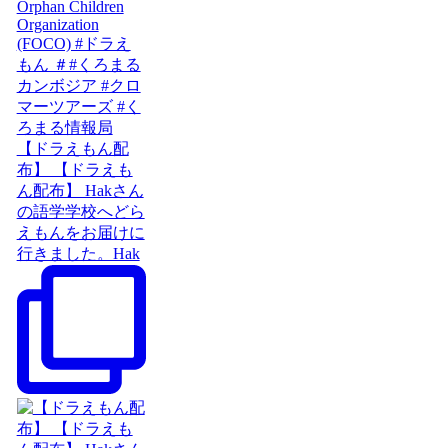
【ドラえもん配
布】 【ドラえも
ん配布】 Hakさん
の語学学校へどら
えもんをお届けに
行きました。Hak