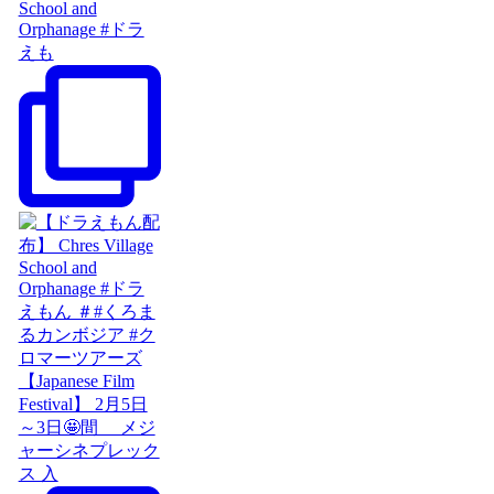
School and
Orphanage #ドラ
えも
【Japanese Film
Festival】 2月5日
～3日🤩間 メジ
ャーシネプレック
ス 入