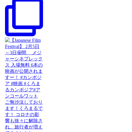
ご無沙汰しており
ます！くろまるで
す！ コロナの影
響も徐々に解除さ
れ、旅行者が増え