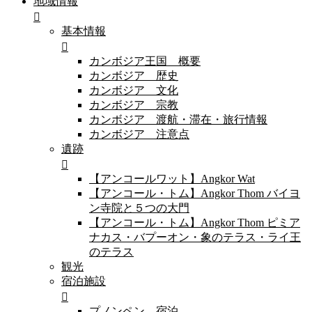
地域情報
基本情報
カンボジア王国 概要
カンボジア 歴史
カンボジア 文化
カンボジア 宗教
カンボジア 渡航・滞在・旅行情報
カンボジア 注意点
遺跡
【アンコールワット】Angkor Wat
【アンコール・トム】Angkor Thom バイヨ
ン寺院と５つの大門
【アンコール・トム】Angkor Thom ピミア
ナカス・バプーオン・象のテラス・ライ王
のテラス
観光
宿泊施設
プノンペン 宿泊