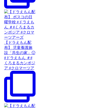
【ドラえもん配
布】 児童養護施
設「共生の家」🙂
#ドラえもん ＃#
くろまるカンボジ
ア #クロマーツア