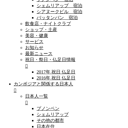
シェムリアップ 宿泊
シアヌークビル 宿泊
バッタンバン 宿泊
飲食店・ナイトクラブ
ショップ・土産
美容・健康
サービス
お知らせ
最新ニュース
祝日・祭日・仏足日情報
2017年 祝日 仏足日
2016年 祝日 仏足日
カンボジアと関係する日本人
日本人一覧
プノンペン
シェムリアップ
その他の都市
日本在住