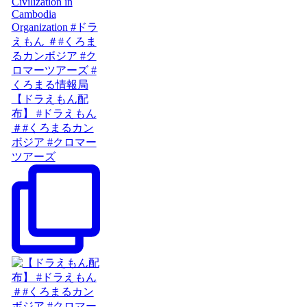
【ドラえもん配
布】 #ドラえもん
＃#くろまるカン
ボジア #クロマー
ツアーズ