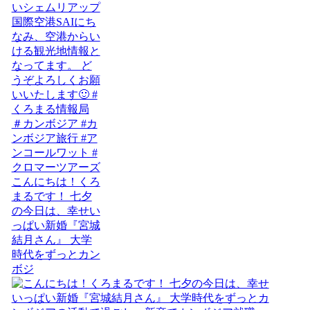
こんにちは！くろ
まるです！ 七夕
の今日は、幸せい
っぱい新婚『宮城
結月さん』 大学
時代をずっとカン
ボジ