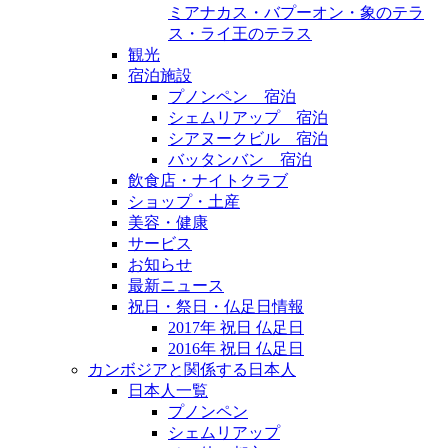
ミアナカス・バプーオン・象のテラ
ス・ライ王のテラス
観光
宿泊施設
プノンペン 宿泊
シェムリアップ 宿泊
シアヌークビル 宿泊
バッタンバン 宿泊
飲食店・ナイトクラブ
ショップ・土産
美容・健康
サービス
お知らせ
最新ニュース
祝日・祭日・仏足日情報
2017年 祝日 仏足日
2016年 祝日 仏足日
カンボジアと関係する日本人
日本人一覧
プノンペン
シェムリアップ