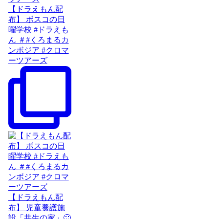
【ドラえもん配
布】 ボスコの日
曜学校 #ドラえも
ん ＃#くろまるカ
ンボジア #クロマ
ーツアーズ
【ドラえもん配
布】 児童養護施
設「共生の家」🙂