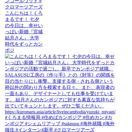
こんにちは！くろ
まるです！ 七夕
の今日は、幸せい
っぱい新婚『宮城
結月さん』 大学
時代をずっとカン
ボジ