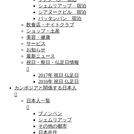
シェムリアップ 宿泊
シアヌークビル 宿泊
バッタンバン 宿泊
飲食店・ナイトクラブ
ショップ・土産
美容・健康
サービス
お知らせ
最新ニュース
祝日・祭日・仏足日情報
2017年 祝日 仏足日
2016年 祝日 仏足日
カンボジアと関係する日本人
日本人一覧
プノンペン
シェムリアップ
その他の都市
日本在住