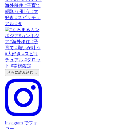
海外移住 #子育て
#願いが叶う #大
好き #スピリチュ
アル #タ
さらに読み込む...
Instagram でフォ
ロー