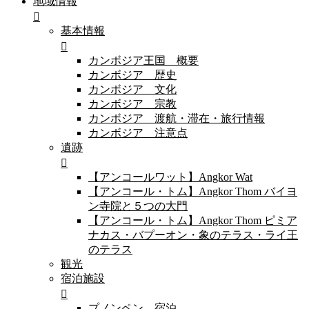
地域情報
基本情報
カンボジア王国 概要
カンボジア 歴史
カンボジア 文化
カンボジア 宗教
カンボジア 渡航・滞在・旅行情報
カンボジア 注意点
遺跡
【アンコールワット】Angkor Wat
【アンコール・トム】Angkor Thom バイヨ
ン寺院と５つの大門
【アンコール・トム】Angkor Thom ピミア
ナカス・バプーオン・象のテラス・ライ王
のテラス
観光
宿泊施設
プノンペン 宿泊