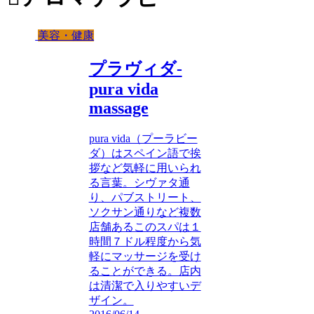
美容・健康
プラヴィダ-
pura vida
massage
pura vida（プーラビー
ダ）はスペイン語で挨
拶など気軽に用いられ
る言葉。シヴァタ通
り、パブストリート、
ソクサン通りなど複数
店舗あるこのスパは１
時間７ドル程度から気
軽にマッサージを受け
ることができる。店内
は清潔で入りやすいデ
ザイン。