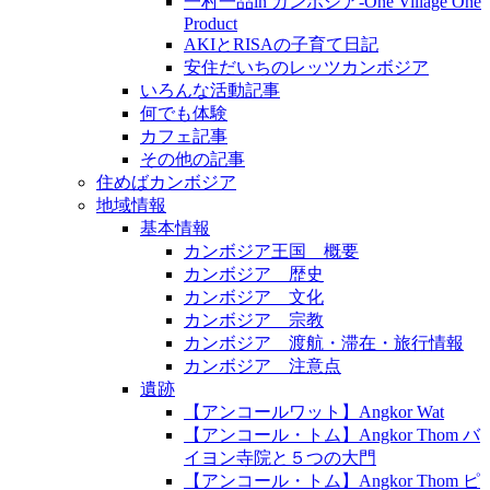
一村一品in カンボジア-One Village One
Product
AKIとRISAの子育て日記
安住だいちのレッツカンボジア
いろんな活動記事
何でも体験
カフェ記事
その他の記事
住めばカンボジア
地域情報
基本情報
カンボジア王国 概要
カンボジア 歴史
カンボジア 文化
カンボジア 宗教
カンボジア 渡航・滞在・旅行情報
カンボジア 注意点
遺跡
【アンコールワット】Angkor Wat
【アンコール・トム】Angkor Thom バ
イヨン寺院と５つの大門
【アンコール・トム】Angkor Thom ピ