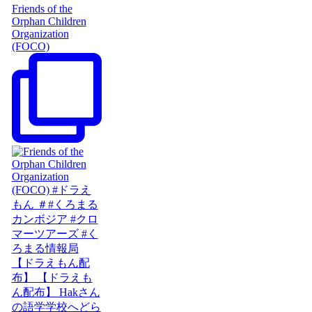
Friends of the
Orphan Children
Organization
(FOCO)
【ドラえもん配
布】 【ドラえも
ん配布】 Hakさん
の語学学校へどら