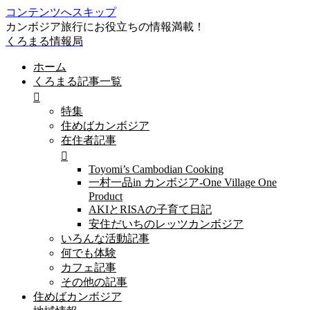
コンテンツへスキップ
カンボジア旅行にお役立ちの情報満載！
くろまる情報局
ホーム
くろまる記事一覧
特集
住めばカンボジア
在住者記事
Toyomi’s Cambodian Cooking
一村一品in カンボジア-One Village One
Product
AKIとRISAの子育て日記
安住だいちのレッツカンボジア
いろんな活動記事
何でも体験
カフェ記事
その他の記事
住めばカンボジア