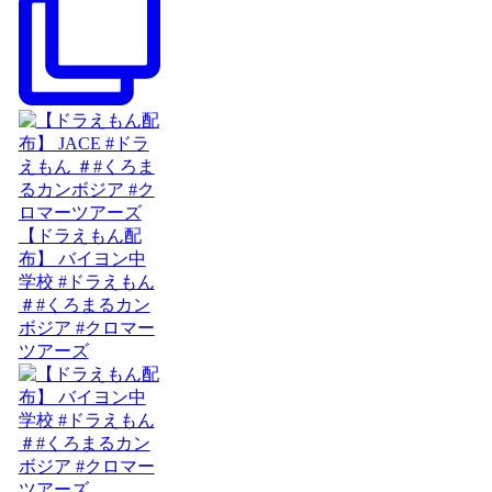
【ドラえもん配
布】 バイヨン中
学校 #ドラえもん
＃#くろまるカン
ボジア #クロマー
ツアーズ