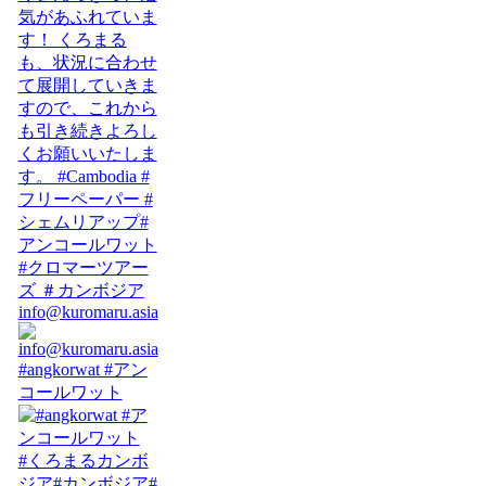
info@kuromaru.asia
#angkorwat #アン
コールワット
#くろまるカンボ
ジア#カンボジア#