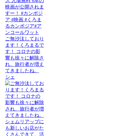
ご無沙汰しており
ます！くろまるで
す！ コロナの影
響も徐々に解除さ
れ、旅行者が増え
てきましたね。
シェ