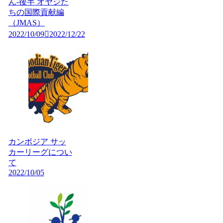
ん-後半 オヤジた
ちの国際貢献編
（JMAS）
2022/10/09
2022/12/22
カンボジア サッ
カーリーグについ
て
2022/10/05