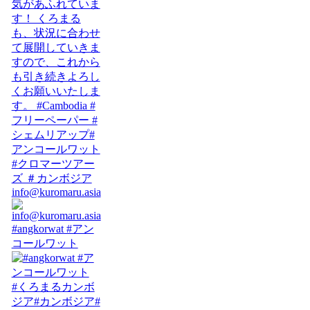
info@kuromaru.asia
#angkorwat #アン
コールワット
#くろまるカンボ
ジア#カンボジア#