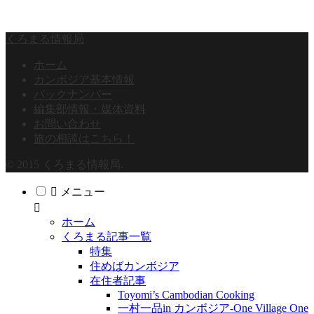
くろまる情報局
ホーム
カンボジア基本情報
バックナンバー
編集部情報・媒体資料
お問い合わせ
旅の相談はこちら！
© 2015 くろまる情報局.
メニュー
ホーム
くろまる記事一覧
特集
住めばカンボジア
在住者記事
Toyomi’s Cambodian Cooking
一村一品in カンボジア-One Village One