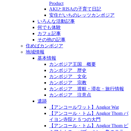
Product
AKIとRISAの子育て日記
安住だいちのレッツカンボジア
いろんな活動記事
何でも体験
カフェ記事
その他の記事
住めばカンボジア
地域情報
基本情報
カンボジア王国 概要
カンボジア 歴史
カンボジア 文化
カンボジア 宗教
カンボジア 渡航・滞在・旅行情報
カンボジア 注意点
遺跡
【アンコールワット】Angkor Wat
【アンコール・トム】Angkor Thom バ
イヨン寺院と５つの大門
【アンコール・トム】Angkor Thom ピ