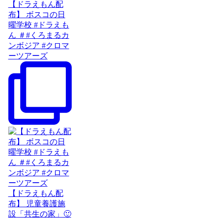
【ドラえもん配
布】 ボスコの日
曜学校 #ドラえも
ん ＃#くろまるカ
ンボジア #クロマ
ーツアーズ
【ドラえもん配
布】 児童養護施
設「共生の家」🙂