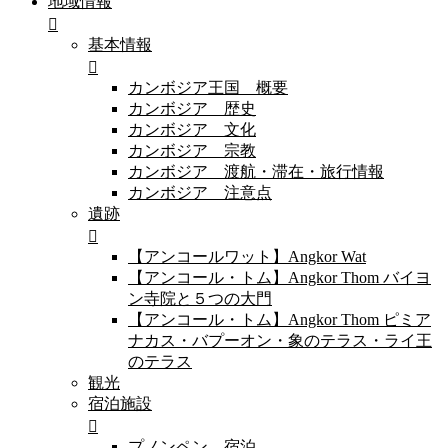
地域情報
基本情報
カンボジア王国 概要
カンボジア 歴史
カンボジア 文化
カンボジア 宗教
カンボジア 渡航・滞在・旅行情報
カンボジア 注意点
遺跡
【アンコールワット】Angkor Wat
【アンコール・トム】Angkor Thom バイヨ
ン寺院と５つの大門
【アンコール・トム】Angkor Thom ピミア
ナカス・バプーオン・象のテラス・ライ王
のテラス
観光
宿泊施設
プノンペン 宿泊