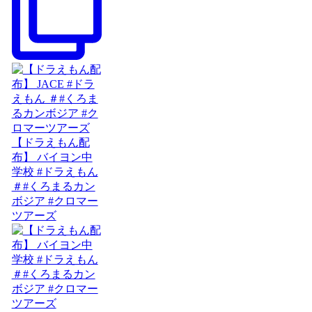
【ドラえもん配
布】 バイヨン中
学校 #ドラえもん
＃#くろまるカン
ボジア #クロマー
ツアーズ