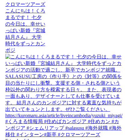
こんにちは！くろ
まるです！ 七夕
の今日は、幸せい
っぱい新婚『宮城
結月さん』 大学
時代をずっとカン
ボジ