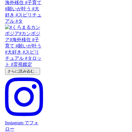
海外移住 #子育て
#願いが叶う #大
好き #スピリチュ
アル #タ
さらに読み込む...
Instagram でフォ
ロー