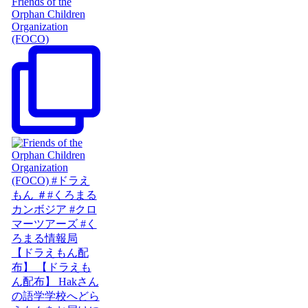
Friends of the
Orphan Children
Organization
(FOCO)
【ドラえもん配
布】 【ドラえも
ん配布】 Hakさん
の語学学校へどら