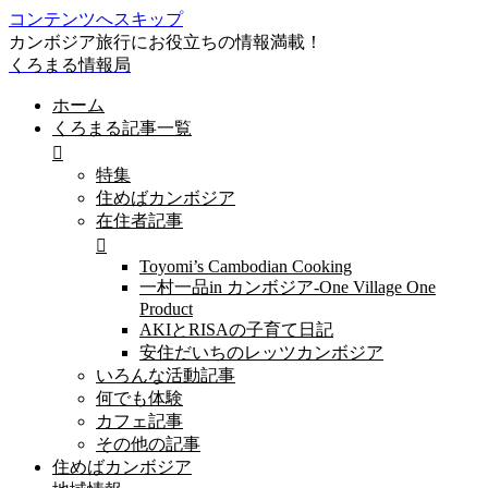
コンテンツへスキップ
カンボジア旅行にお役立ちの情報満載！
くろまる情報局
ホーム
くろまる記事一覧
特集
住めばカンボジア
在住者記事
Toyomi’s Cambodian Cooking
一村一品in カンボジア-One Village One
Product
AKIとRISAの子育て日記
安住だいちのレッツカンボジア
いろんな活動記事
何でも体験
カフェ記事
その他の記事
住めばカンボジア