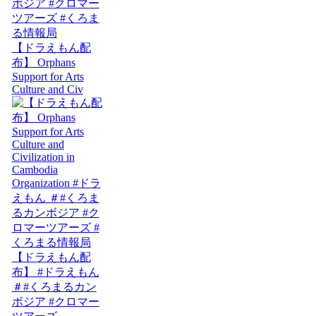
【ドラえもん配
布】 Orphans
Support for Arts
Culture and Civ
【ドラえもん配
布】 #ドラえもん
＃#くろまるカン
ボジア #クロマー