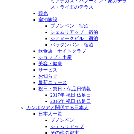
ミアナカス・バプーオン・象のテラ
ス・ライ王のテラス
観光
宿泊施設
プノンペン 宿泊
シェムリアップ 宿泊
シアヌークビル 宿泊
バッタンバン 宿泊
飲食店・ナイトクラブ
ショップ・土産
美容・健康
サービス
お知らせ
最新ニュース
祝日・祭日・仏足日情報
2017年 祝日 仏足日
2016年 祝日 仏足日
カンボジアと関係する日本人
日本人一覧
プノンペン
シェムリアップ
その他の都市