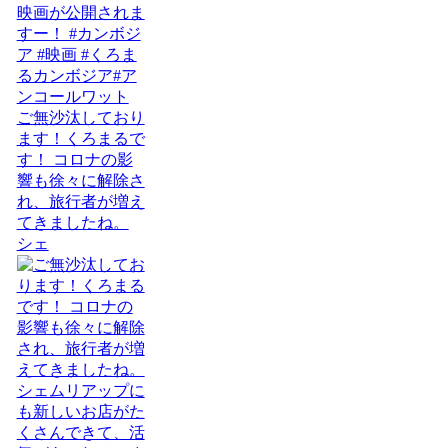
ご無沙汰しており
ます！くろまるで
す！ コロナの影
響も徐々に解除さ
れ、旅行者が増え
てきましたね。
シェ