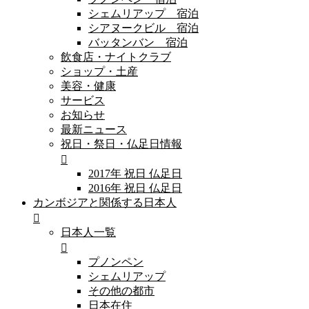
シェムリアップ 宿泊
シアヌークビル 宿泊
バッタンバン 宿泊
飲食店・ナイトクラブ
ショップ・土産
美容・健康
サービス
お知らせ
最新ニュース
祝日・祭日・仏足日情報
2017年 祝日 仏足日
2016年 祝日 仏足日
カンボジアと関係する日本人
日本人一覧
プノンペン
シェムリアップ
その他の都市
日本在住