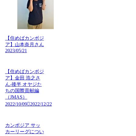
【住めばカンボジ
ア】山本奈月さん
2023/05/21
【住めばカンボジ
ア】金田 浩之さ
ん-後半 オヤジた
ちの国際貢献編
（JMAS）
2022/10/09
2022/12/22
カンボジア サッ
カーリーグについ