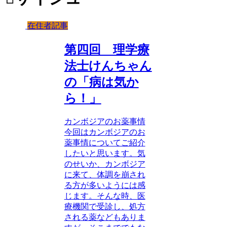
在住者記事
第四回 理学療
法士けんちゃん
の「病は気か
ら！」
カンボジアのお薬事情
今回はカンボジアのお
薬事情についてご紹介
したいと思います。気
のせいか、カンボジア
に来て、体調を崩され
る方が多いようには感
じます。そんな時、医
療機関で受診し、処方
される薬などもありま