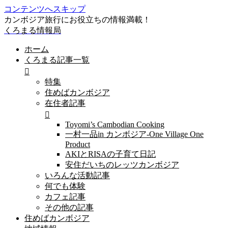
コンテンツへスキップ
カンボジア旅行にお役立ちの情報満載！
くろまる情報局
ホーム
くろまる記事一覧
特集
住めばカンボジア
在住者記事
Toyomi’s Cambodian Cooking
一村一品in カンボジア-One Village One
Product
AKIとRISAの子育て日記
安住だいちのレッツカンボジア
いろんな活動記事
何でも体験
カフェ記事
その他の記事
住めばカンボジア