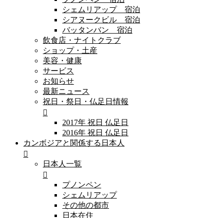
シェムリアップ 宿泊
シアヌークビル 宿泊
バッタンバン 宿泊
飲食店・ナイトクラブ
ショップ・土産
美容・健康
サービス
お知らせ
最新ニュース
祝日・祭日・仏足日情報
2017年 祝日 仏足日
2016年 祝日 仏足日
カンボジアと関係する日本人
日本人一覧
プノンペン
シェムリアップ
その他の都市
日本在住