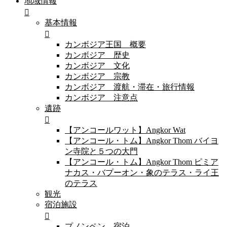
地域情報
基本情報
カンボジア王国 概要
カンボジア 歴史
カンボジア 文化
カンボジア 宗教
カンボジア 渡航・滞在・旅行情報
カンボジア 注意点
遺跡
【アンコールワット】Angkor Wat
【アンコール・トム】Angkor Thom バイヨ
ン寺院と５つの大門
【アンコール・トム】Angkor Thom ピミア
ナカス・バプーオン・象のテラス・ライ王
のテラス
観光
宿泊施設
プノンペン 宿泊