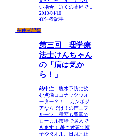
すが、そこまででもな
い場合、近くの薬局で...
2018/04/18
在住者記事
在住者記事
第三回 理学療
法士けんちゃん
の「病は気か
ら！」
熱中症、脱水予防に飲
む点滴ココナッツウォ
ーター？！ カンボジ
アならでは！の南国フ
ルーツ。種類も豊富で
ローカル市場で購入で
きます！ 暑さ対策で帽
子やタオル、日焼け止