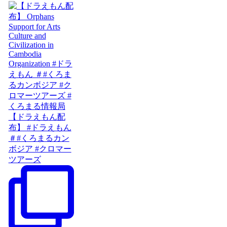
【ドラえもん配
布】 #ドラえもん
＃#くろまるカン
ボジア #クロマー
ツアーズ