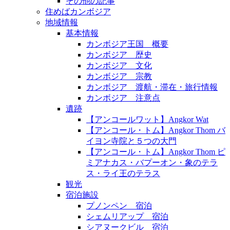
その他の記事
住めばカンボジア
地域情報
基本情報
カンボジア王国 概要
カンボジア 歴史
カンボジア 文化
カンボジア 宗教
カンボジア 渡航・滞在・旅行情報
カンボジア 注意点
遺跡
【アンコールワット】Angkor Wat
【アンコール・トム】Angkor Thom バ
イヨン寺院と５つの大門
【アンコール・トム】Angkor Thom ピ
ミアナカス・バプーオン・象のテラ
ス・ライ王のテラス
観光
宿泊施設
プノンペン 宿泊
シェムリアップ 宿泊
シアヌークビル 宿泊