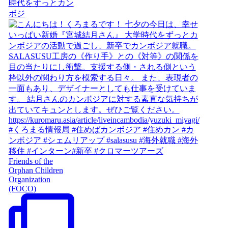
時代をずっとカン
ボジ
Friends of the
Orphan Children
Organization
(FOCO)