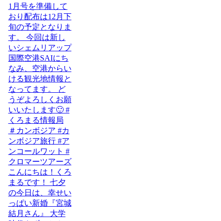
こんにちは！くろ
まるです！ 七夕
の今日は、幸せい
っぱい新婚『宮城
結月さん』 大学