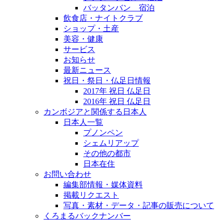
バッタンバン 宿泊
飲食店・ナイトクラブ
ショップ・土産
美容・健康
サービス
お知らせ
最新ニュース
祝日・祭日・仏足日情報
2017年 祝日 仏足日
2016年 祝日 仏足日
カンボジアと関係する日本人
日本人一覧
プノンペン
シェムリアップ
その他の都市
日本在住
お問い合わせ
編集部情報・媒体資料
掲載リクエスト
写真・素材・データ・記事の販売について
くろまるバックナンバー