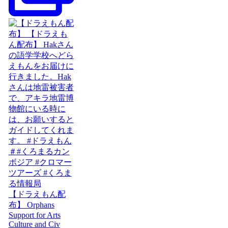
【ドラえもん配
布】 Orphans
Support for Arts
Culture and Civ