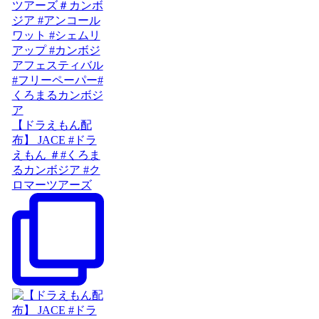
【ドラえもん配
布】 JACE #ドラ
えもん ＃#くろま
るカンボジア #ク
ロマーツアーズ