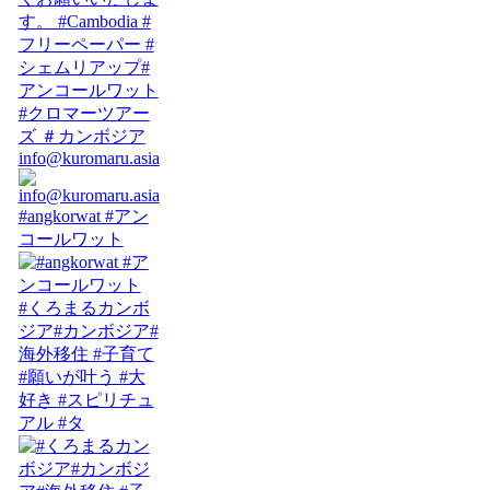
info@kuromaru.asia
#angkorwat #アン
コールワット
#くろまるカンボ
ジア#カンボジア#
海外移住 #子育て
#願いが叶う #大
好き #スピリチュ
アル #タ