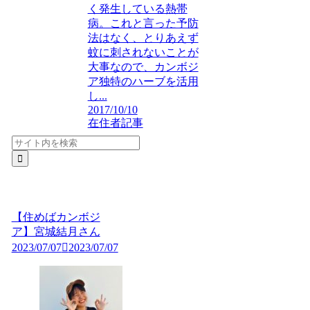
く発生している熱帯
病。これと言った予防
法はなく、とりあえず
蚊に刺されないことが
大事なので、カンボジ
ア独特のハーブを活用
し...
2017/10/10
在住者記事
【住めばカンボジ
ア】宮城結月さん
2023/07/07
2023/07/07