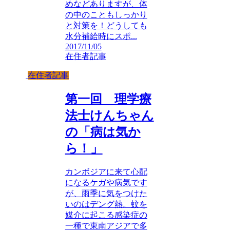
めなどありますが、体
の中のこともしっかり
と対策を！どうしても
水分補給時にスポ...
2017/11/05
在住者記事
在住者記事
第一回 理学療
法士けんちゃん
の「病は気か
ら！」
カンボジアに来て心配
になるケガや病気です
が、雨季に気をつけた
いのはデング熱。蚊を
媒介に起こる感染症の
一種で東南アジアで多