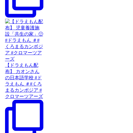
【ドラえもん配
布】 カオンさん
の日本語学校 #ド
ラえもん ＃#くろ
まるカンボジア #
クロマーツアーズ