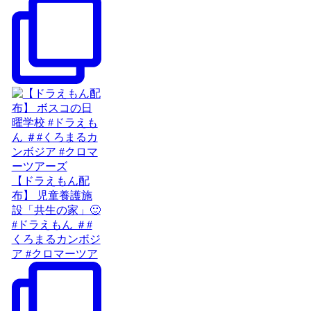
【ドラえもん配
布】 児童養護施
設「共生の家」🙂
#ドラえもん ＃#
くろまるカンボジ
ア #クロマーツア