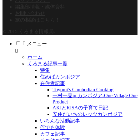
バックナンバー
編集部情報・媒体資料
お問い合わせ
旅の相談はこちら！
© 2015 くろまる情報局.
メニュー
ホーム
くろまる記事一覧
特集
住めばカンボジア
在住者記事
Toyomi’s Cambodian Cooking
一村一品in カンボジア-One Village One
Product
AKIとRISAの子育て日記
安住だいちのレッツカンボジア
いろんな活動記事
何でも体験
カフェ記事