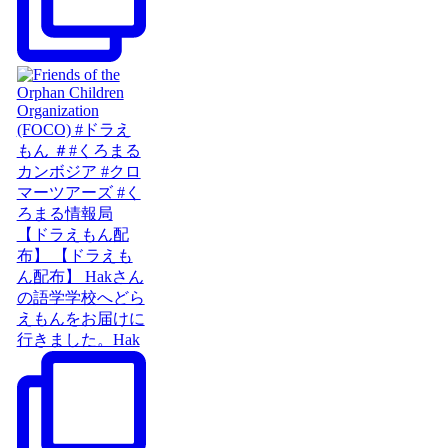
【ドラえもん配
布】 【ドラえも
ん配布】 Hakさん
の語学学校へどら
えもんをお届けに
行きました。Hak