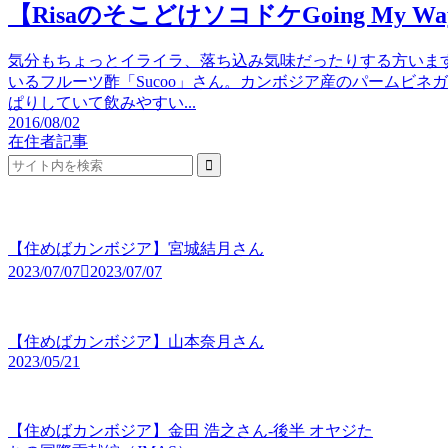
【RisaのそこどけソコドケGoing My Way
気分もちょっとイライラ、落ち込み気味だったりする方いま
いるフルーツ酢「Sucoo」さん。カンボジア産のパームビ
ぱりしていて飲みやすい...
2016/08/02
在住者記事
【住めばカンボジア】宮城結月さん
2023/07/07
2023/07/07
【住めばカンボジア】山本奈月さん
2023/05/21
【住めばカンボジア】金田 浩之さん-後半 オヤジた