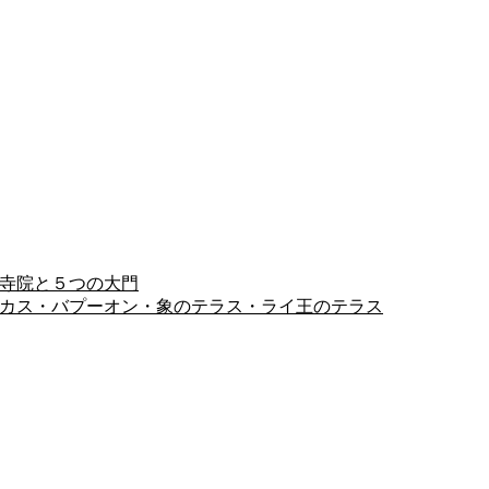
ヨン寺院と５つの大門
ピミアナカス・バプーオン・象のテラス・ライ王のテラス