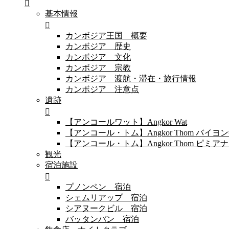
基本情報
カンボジア王国 概要
カンボジア 歴史
カンボジア 文化
カンボジア 宗教
カンボジア 渡航・滞在・旅行情報
カンボジア 注意点
遺跡
【アンコールワット】Angkor Wat
【アンコール・トム】Angkor Thom バイ
【アンコール・トム】Angkor Thom 
観光
宿泊施設
プノンペン 宿泊
シェムリアップ 宿泊
シアヌークビル 宿泊
バッタンバン 宿泊