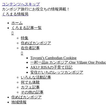
コンテンツへスキップ
カンボジア旅行にお役立ちの情報満載！
くろまる情報局
ホーム
くろまる記事一覧
特集
住めばカンボジア
在住者記事
Toyomi’s Cambodian Cooking
一村一品in カンボジア-One Village One Produc
AKIとRISAの子育て日記
安住だいちのレッツカンボジア
いろんな活動記事
何でも体験
カフェ記事
その他の記事
住めばカンボジア
地域情報