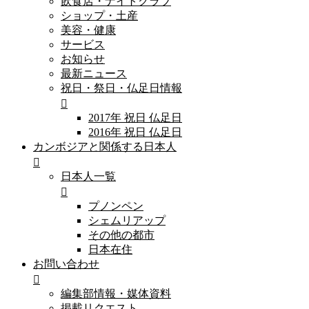
飲食店・ナイトクラブ
ショップ・土産
美容・健康
サービス
お知らせ
最新ニュース
祝日・祭日・仏足日情報
2017年 祝日 仏足日
2016年 祝日 仏足日
カンボジアと関係する日本人
日本人一覧
プノンペン
シェムリアップ
その他の都市
日本在住
お問い合わせ
編集部情報・媒体資料
掲載リクエスト