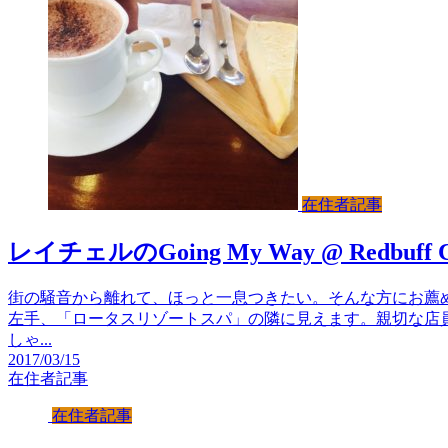
在住者記事
レイチェルのGoing My Way @ Redbuff Co
街の騒音から離れて、ほっと一息つきたい。そんな方にお薦めが「Red
左手、「ロータスリゾートスパ」の隣に見えます。親切な店
しゃ...
2017/03/15
在住者記事
在住者記事