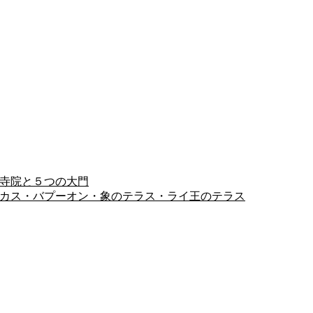
ヨン寺院と５つの大門
ピミアナカス・バプーオン・象のテラス・ライ王のテラス