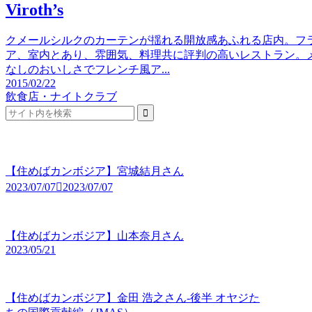
Viroth’s
クメールシルクのカーテンが揺れる開放感あふれる店内。フ
ア、室内とあり、雰囲気、料理共に評判の高いレストラン。
なしのおいしさでフレンチ風ア...
2015/02/22
飲食店・ナイトクラブ
【住めばカンボジア】宮城結月さん
2023/07/07
2023/07/07
【住めばカンボジア】山本奈月さん
2023/05/21
【住めばカンボジア】金田 浩之さん-後半 オヤジた