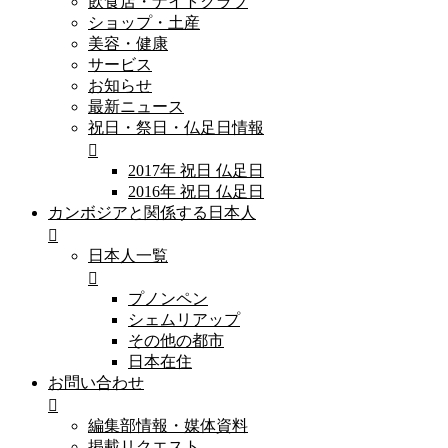
飲食店・ナイトクラブ
ショップ・土産
美容・健康
サービス
お知らせ
最新ニュース
祝日・祭日・仏足日情報
2017年 祝日 仏足日
2016年 祝日 仏足日
カンボジアと関係する日本人
日本人一覧
プノンペン
シェムリアップ
その他の都市
日本在住
お問い合わせ
編集部情報・媒体資料
掲載リクエスト