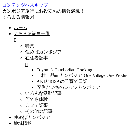
コンテンツへスキップ
カンボジア旅行にお役立ちの情報満載！
くろまる情報局
ホーム
くろまる記事一覧
特集
住めばカンボジア
在住者記事
Toyomi’s Cambodian Cooking
一村一品in カンボジア-One Village One Produc
AKIとRISAの子育て日記
安住だいちのレッツカンボジア
いろんな活動記事
何でも体験
カフェ記事
その他の記事
住めばカンボジア
地域情報