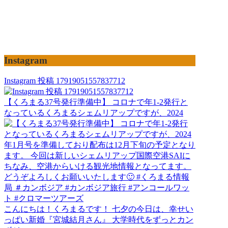
Instagram
Instagram 投稿 17919051557837712
【くろまる37号発行準備中】 コロナで年1-2発行と
なっているくろまるシェムリアップですが、2024
こんにちは！くろまるです！ 七夕の今日は、幸せい
っぱい新婚『宮城結月さん』 大学時代をずっとカン