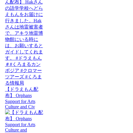
【ドラえもん配
布】 Orphans
Support for Arts
Culture and Civ