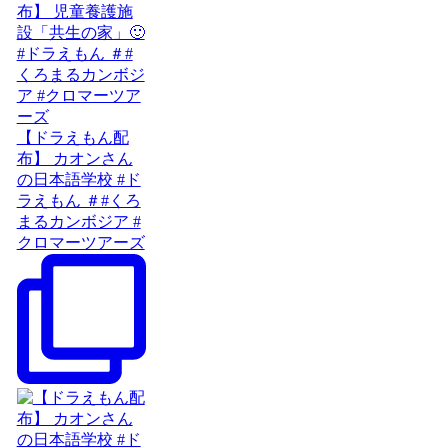
【ドラえもん配
布】 カオンさん
の日本語学校 #ド
ラえもん ＃#くろ
まるカンボジア #
クロマーツアーズ