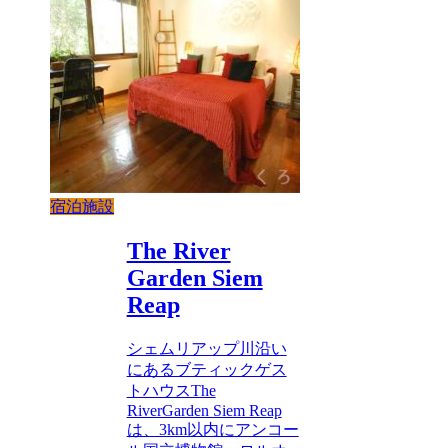
宿泊施設
The River
Garden Siem
Reap
シェムリアップ川沿い
にあるブティックゲス
トハウスThe
RiverGarden Siem Reap
は、3km以内にアンコー