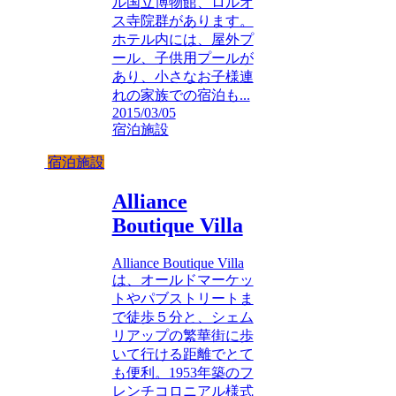
ル国立博物館、ロルオ
ス寺院群があります。
ホテル内には、屋外プ
ール、子供用プールが
あり、小さなお子様連
れの家族での宿泊も...
2015/03/05
宿泊施設
宿泊施設
Alliance
Boutique Villa
Alliance Boutique Villa
は、オールドマーケッ
トやパブストリートま
で徒歩５分と、シェム
リアップの繁華街に歩
いて行ける距離でとて
も便利。1953年築のフ
レンチコロニアル様式