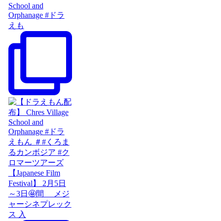
School and
Orphanage #ドラ
えも
【Japanese Film
Festival】 2月5日
～3日🤩間 メジ
ャーシネプレック
ス 入