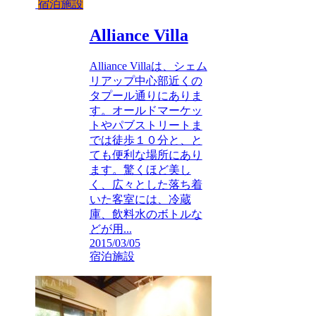
宿泊施設
Alliance Villa
Alliance Villaは、シェム
リアップ中心部近くの
タプール通りにありま
す。オールドマーケッ
トやパブストリートま
では徒歩１０分と、と
ても便利な場所にあり
ます。驚くほど美し
く、広々とした落ち着
いた客室には、冷蔵
庫、飲料水のボトルな
どが用...
2015/03/05
宿泊施設