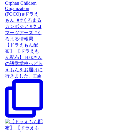
【ドラえもん配
布】 【ドラえも
ん配布】 Hakさん
の語学学校へどら
えもんをお届けに
行きました。Hak