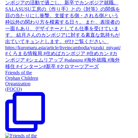
Friends of the
Orphan Children
Organization
(FOCO)