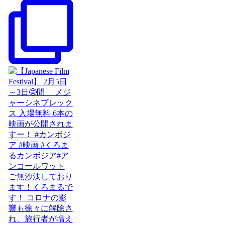
ご無沙汰しており
ます！くろまるで
す！ コロナの影
響も徐々に解除さ
れ、旅行者が増え