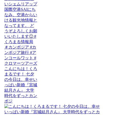
こんにちは！くろ
まるです！ 七夕
の今日は、幸せい
っぱい新婚『宮城
結月さん』 大学
時代をずっとカン
ボジ