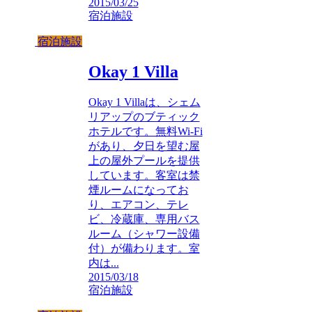
2015/03/25
宿泊施設
宿泊施設
Okay 1 Villa
Okay 1 Villaは、シェム
リアップのブティック
ホテルです。無料Wi-Fi
があり、夕日を望む屋
上の屋外プールを提供
しています。客室は禁
煙ルームになってお
り、エアコン、テレ
ビ、冷蔵庫、専用バス
ルーム（シャワー設備
付）が備わります。室
内は...
2015/03/18
宿泊施設