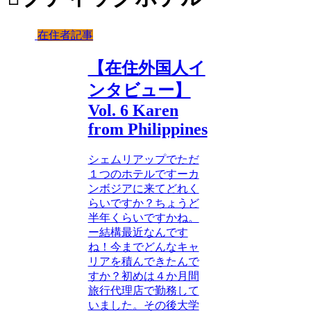
在住者記事
【在住外国人イ
ンタビュー】
Vol. 6 Karen
from Philippines
シェムリアップでただ
１つのホテルですーカ
ンボジアに来てどれく
らいですか？ちょうど
半年くらいですかね。
ー結構最近なんです
ね！今までどんなキャ
リアを積んできたんで
すか？初めは４か月間
旅行代理店で勤務して
いました。その後大学