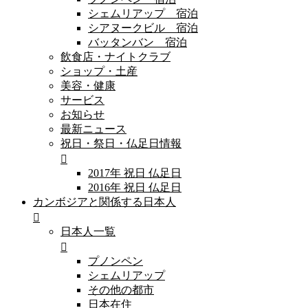
シェムリアップ 宿泊
シアヌークビル 宿泊
バッタンバン 宿泊
飲食店・ナイトクラブ
ショップ・土産
美容・健康
サービス
お知らせ
最新ニュース
祝日・祭日・仏足日情報
2017年 祝日 仏足日
2016年 祝日 仏足日
カンボジアと関係する日本人
日本人一覧
プノンペン
シェムリアップ
その他の都市
日本在住