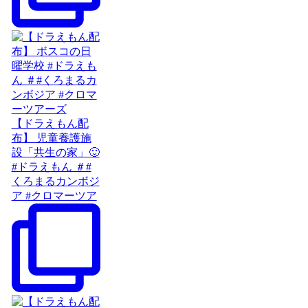
【ドラえもん配
布】 児童養護施
設「共生の家」🙂
#ドラえもん ＃#
くろまるカンボジ
ア #クロマーツア