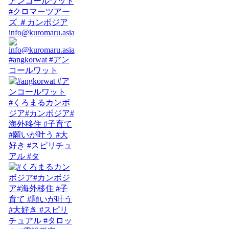
info@kuromaru.asia
#angkorwat #アン
コールワット
#くろまるカンボ
ジア#カンボジア#
海外移住 #子育て
#願いが叶う #大
好き #スピリチュ
アル #タ