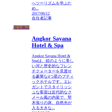
へツーリズムを学ぶた
め...
2017/06/12
在住者記事
宿泊施設
Angkor Sayana
Hotel & Spa
Angkor Sayana Hotel &
Spaは、絵のように美し
い河と歴史的なフレン
チクォーターを見渡せ
る豪華な4つ星のブティ
ックホテルです。エレ
ガントでスタイリッシ
ュな客室は近代的なク
メール風の内装で、堅
木張りの床、自然光が
入る大きな...