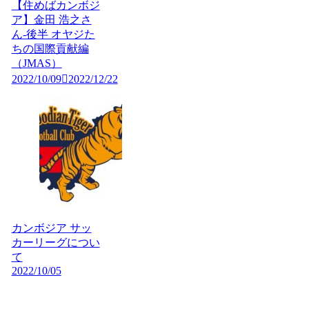
【住めばカンボジ
ア】金田 浩之さ
ん-後半 オヤジた
ちの国際貢献編
（JMAS）
2022/10/09
2022/12/22
カンボジア サッ
カーリーグについ
て
2022/10/05