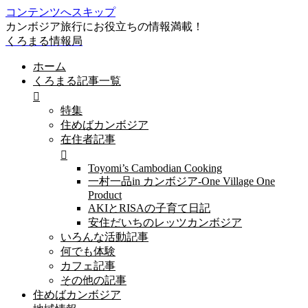
コンテンツへスキップ
カンボジア旅行にお役立ちの情報満載！
くろまる情報局
ホーム
くろまる記事一覧
特集
住めばカンボジア
在住者記事
Toyomi’s Cambodian Cooking
一村一品in カンボジア-One Village One
Product
AKIとRISAの子育て日記
安住だいちのレッツカンボジア
いろんな活動記事
何でも体験
カフェ記事
その他の記事
住めばカンボジア