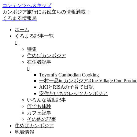
コンテンツへスキップ
カンボジア旅行にお役立ちの情報満載！
くろまる情報局
ホーム
くろまる記事一覧
特集
住めばカンボジア
在住者記事
Toyomi’s Cambodian Cooking
一村一品in カンボジア-One Village One Produc
AKIとRISAの子育て日記
安住だいちのレッツカンボジア
いろんな活動記事
何でも体験
カフェ記事
その他の記事
住めばカンボジア
地域情報