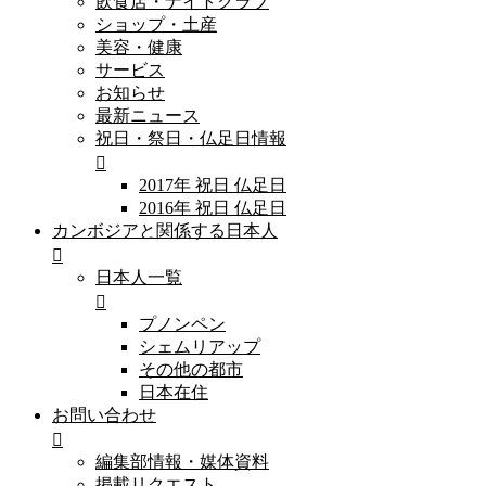
飲食店・ナイトクラブ
ショップ・土産
美容・健康
サービス
お知らせ
最新ニュース
祝日・祭日・仏足日情報
2017年 祝日 仏足日
2016年 祝日 仏足日
カンボジアと関係する日本人
日本人一覧
プノンペン
シェムリアップ
その他の都市
日本在住
お問い合わせ
編集部情報・媒体資料
掲載リクエスト