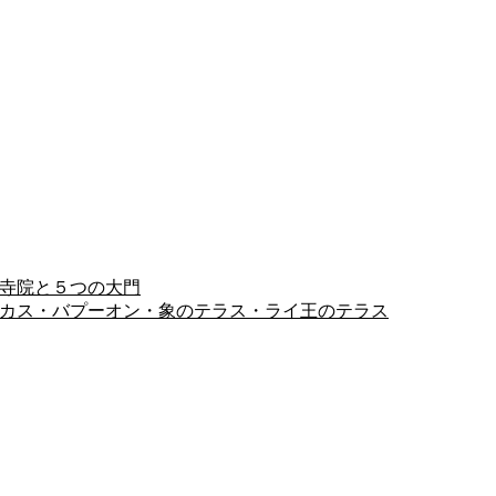
ヨン寺院と５つの大門
ピミアナカス・バプーオン・象のテラス・ライ王のテラス