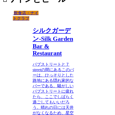
飲食店・ナイ
トクラブ
シルクガーデ
ン-Silk Garden
Bar &
Restaurant
パブストリートと７
streetの間にあるこのバ
ーは、ひっそりとした
路地にある隠れ家的な
バーである。騒がしい
パブストリートに疲れ
たら、ここでしばらく
過ごしてもいいだろ
う。晴れの日には天井
がなくなるため、星空