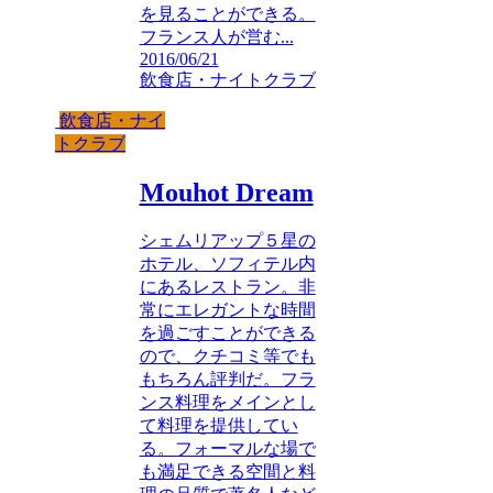
を見ることができる。
フランス人が営む...
2016/06/21
飲食店・ナイトクラブ
飲食店・ナイ
トクラブ
Mouhot Dream
シェムリアップ５星の
ホテル、ソフィテル内
にあるレストラン。非
常にエレガントな時間
を過ごすことができる
ので、クチコミ等でも
もちろん評判だ。フラ
ンス料理をメインとし
て料理を提供してい
る。フォーマルな場で
も満足できる空間と料