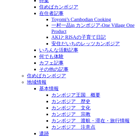
特集
住めばカンボジア
在住者記事
Toyomi’s Cambodian Cooking
一村一品in カンボジア-One Village One
Product
AKIとRISAの子育て日記
安住だいちのレッツカンボジア
いろんな活動記事
何でも体験
カフェ記事
その他の記事
住めばカンボジア
地域情報
基本情報
カンボジア王国 概要
カンボジア 歴史
カンボジア 文化
カンボジア 宗教
カンボジア 渡航・滞在・旅行情報
カンボジア 注意点
遺跡