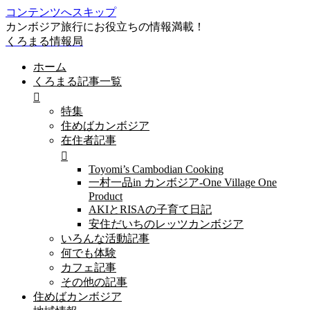
コンテンツへスキップ
カンボジア旅行にお役立ちの情報満載！
くろまる情報局
ホーム
くろまる記事一覧
特集
住めばカンボジア
在住者記事
Toyomi’s Cambodian Cooking
一村一品in カンボジア-One Village One
Product
AKIとRISAの子育て日記
安住だいちのレッツカンボジア
いろんな活動記事
何でも体験
カフェ記事
その他の記事
住めばカンボジア