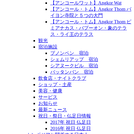
【アンコールワット】Angkor Wat
【アンコール・トム】Angkor Thom バ
イヨン寺院と５つの大門
【アンコール・トム】Angkor Thom ピ
ミアナカス・バプーオン・象のテラ
ス・ライ王のテラス
観光
宿泊施設
プノンペン 宿泊
シェムリアップ 宿泊
シアヌークビル 宿泊
バッタンバン 宿泊
飲食店・ナイトクラブ
ショップ・土産
美容・健康
サービス
お知らせ
最新ニュース
祝日・祭日・仏足日情報
2017年 祝日 仏足日
2016年 祝日 仏足日