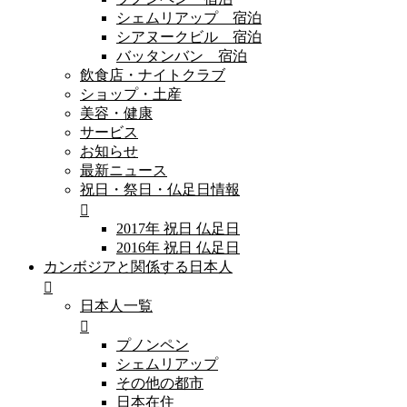
シェムリアップ 宿泊
シアヌークビル 宿泊
バッタンバン 宿泊
飲食店・ナイトクラブ
ショップ・土産
美容・健康
サービス
お知らせ
最新ニュース
祝日・祭日・仏足日情報
2017年 祝日 仏足日
2016年 祝日 仏足日
カンボジアと関係する日本人
日本人一覧
プノンペン
シェムリアップ
その他の都市
日本在住