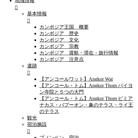
地域情報
基本情報
カンボジア王国 概要
カンボジア 歴史
カンボジア 文化
カンボジア 宗教
カンボジア 渡航・滞在・旅行情報
カンボジア 注意点
遺跡
【アンコールワット】Angkor Wat
【アンコール・トム】Angkor Thom バイヨ
ン寺院と５つの大門
【アンコール・トム】Angkor Thom ピミア
ナカス・バプーオン・象のテラス・ライ王
のテラス
観光
宿泊施設
プノンペン 宿泊