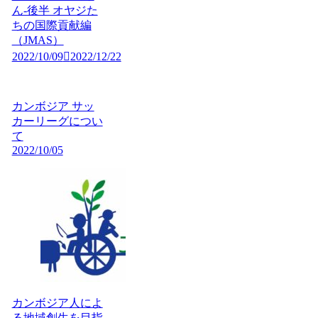
ん-後半 オヤジた
ちの国際貢献編
（JMAS）
2022/10/09
2022/12/22
カンボジア サッ
カーリーグについ
て
2022/10/05
カンボジア人によ
る地域創生を目指