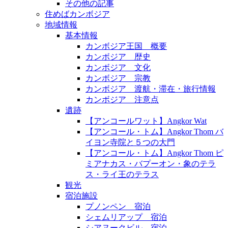
その他の記事
住めばカンボジア
地域情報
基本情報
カンボジア王国 概要
カンボジア 歴史
カンボジア 文化
カンボジア 宗教
カンボジア 渡航・滞在・旅行情報
カンボジア 注意点
遺跡
【アンコールワット】Angkor Wat
【アンコール・トム】Angkor Thom バ
イヨン寺院と５つの大門
【アンコール・トム】Angkor Thom ピ
ミアナカス・バプーオン・象のテラ
ス・ライ王のテラス
観光
宿泊施設
プノンペン 宿泊
シェムリアップ 宿泊
シアヌークビル 宿泊