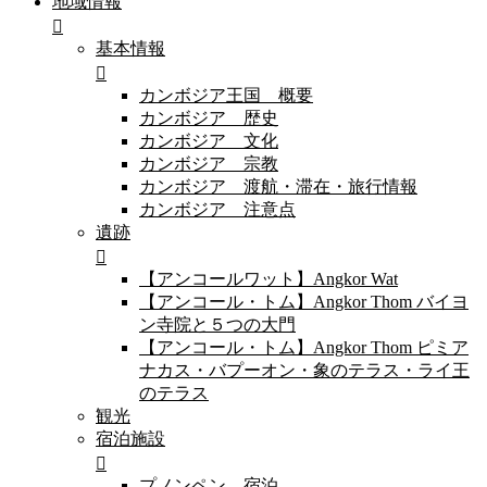
地域情報
基本情報
カンボジア王国 概要
カンボジア 歴史
カンボジア 文化
カンボジア 宗教
カンボジア 渡航・滞在・旅行情報
カンボジア 注意点
遺跡
【アンコールワット】Angkor Wat
【アンコール・トム】Angkor Thom バイヨ
ン寺院と５つの大門
【アンコール・トム】Angkor Thom ピミア
ナカス・バプーオン・象のテラス・ライ王
のテラス
観光
宿泊施設
プノンペン 宿泊