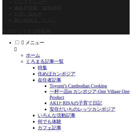
バックナンバー
編集部情報・媒体資料
お問い合わせ
旅の相談はこちら！
© 2015 くろまる情報局.
メニュー
ホーム
くろまる記事一覧
特集
住めばカンボジア
在住者記事
Toyomi’s Cambodian Cooking
一村一品in カンボジア-One Village One
Product
AKIとRISAの子育て日記
安住だいちのレッツカンボジア
いろんな活動記事
何でも体験
カフェ記事