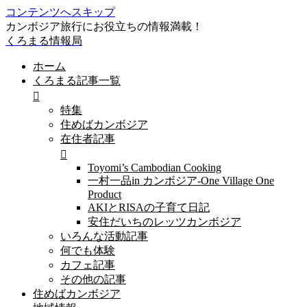
コンテンツへスキップ
カンボジア旅行にお役立ちの情報満載！
くろまる情報局
ホーム
くろまる記事一覧
特集
住めばカンボジア
在住者記事
Toyomi’s Cambodian Cooking
一村一品in カンボジア-One Village One
Product
AKIとRISAの子育て日記
安住だいちのレッツカンボジア
いろんな活動記事
何でも体験
カフェ記事
その他の記事
住めばカンボジア