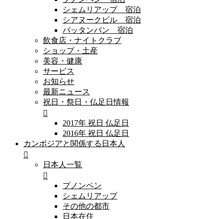
シェムリアップ 宿泊
シアヌークビル 宿泊
バッタンバン 宿泊
飲食店・ナイトクラブ
ショップ・土産
美容・健康
サービス
お知らせ
最新ニュース
祝日・祭日・仏足日情報
2017年 祝日 仏足日
2016年 祝日 仏足日
カンボジアと関係する日本人
日本人一覧
プノンペン
シェムリアップ
その他の都市
日本在住