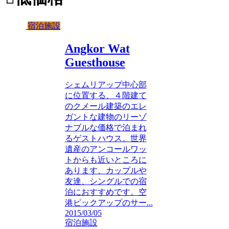
宿泊施設
Angkor Wat
Guesthouse
シェムリアップ中心部
に位置する、４階建て
のクメール建築のエレ
ガントな建物のリーゾ
ナブルな価格で泊まれ
るゲストハウス。世界
遺産のアンコールワッ
トからも近いところに
あります、カップルや
友達、シングルでの宿
泊におすすめです。空
港ピックアップのサー...
2015/03/05
宿泊施設