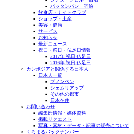
バッタンバン 宿泊
飲食店・ナイトクラブ
ショップ・土産
美容・健康
サービス
お知らせ
最新ニュース
祝日・祭日・仏足日情報
2017年 祝日 仏足日
2016年 祝日 仏足日
カンボジアと関係する日本人
日本人一覧
プノンペン
シェムリアップ
その他の都市
日本在住
お問い合わせ
編集部情報・媒体資料
掲載リクエスト
写真・素材・データ・記事の販売について
くろまるバックナンバー