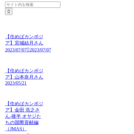
【住めばカンボジ
ア】宮城結月さん
2023/07/07
2023/07/07
【住めばカンボジ
ア】山本奈月さん
2023/05/21
【住めばカンボジ
ア】金田 浩之さ
ん-後半 オヤジた
ちの国際貢献編
（JMAS）