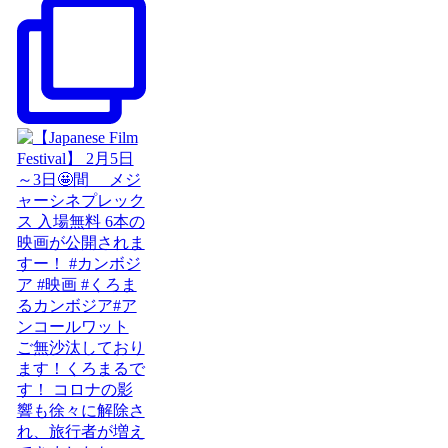
ご無沙汰しており
ます！くろまるで
す！ コロナの影
響も徐々に解除さ
れ、旅行者が増え