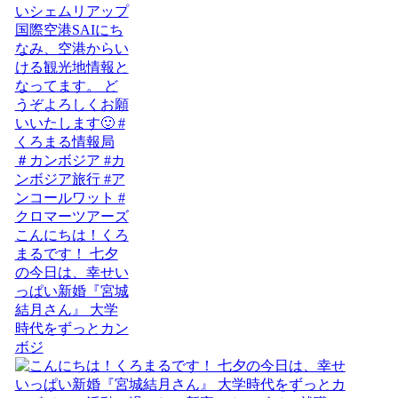
こんにちは！くろ
まるです！ 七夕
の今日は、幸せい
っぱい新婚『宮城
結月さん』 大学
時代をずっとカン
ボジ