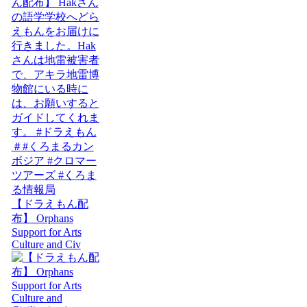
【ドラえもん配
布】 Orphans
Support for Arts
Culture and Civ