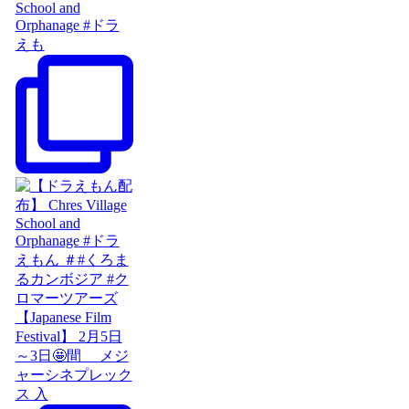
School and
Orphanage #ドラ
えも
【Japanese Film
Festival】 2月5日
～3日🤩間 メジ
ャーシネプレック
ス 入