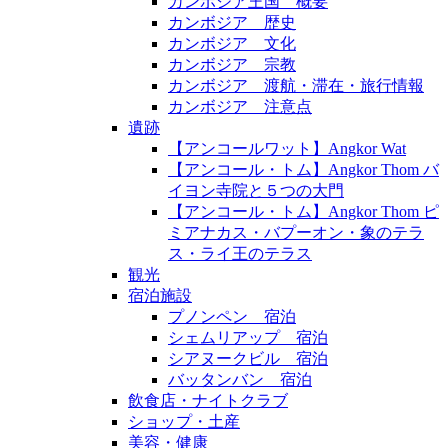
カンボジア王国 概要
カンボジア 歴史
カンボジア 文化
カンボジア 宗教
カンボジア 渡航・滞在・旅行情報
カンボジア 注意点
遺跡
【アンコールワット】Angkor Wat
【アンコール・トム】Angkor Thom バ
イヨン寺院と５つの大門
【アンコール・トム】Angkor Thom ピ
ミアナカス・バプーオン・象のテラ
ス・ライ王のテラス
観光
宿泊施設
プノンペン 宿泊
シェムリアップ 宿泊
シアヌークビル 宿泊
バッタンバン 宿泊
飲食店・ナイトクラブ
ショップ・土産
美容・健康