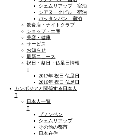
シェムリアップ 宿泊
シアヌークビル 宿泊
バッタンバン 宿泊
飲食店・ナイトクラブ
ショップ・土産
美容・健康
サービス
お知らせ
最新ニュース
祝日・祭日・仏足日情報
2017年 祝日 仏足日
2016年 祝日 仏足日
カンボジアと関係する日本人
日本人一覧
プノンペン
シェムリアップ
その他の都市
日本在住