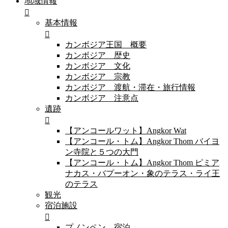
地域情報
基本情報
カンボジア王国 概要
カンボジア 歴史
カンボジア 文化
カンボジア 宗教
カンボジア 渡航・滞在・旅行情報
カンボジア 注意点
遺跡
【アンコールワット】Angkor Wat
【アンコール・トム】Angkor Thom バイヨ
ン寺院と５つの大門
【アンコール・トム】Angkor Thom ピミア
ナカス・バプーオン・象のテラス・ライ王
のテラス
観光
宿泊施設
プノンペン 宿泊