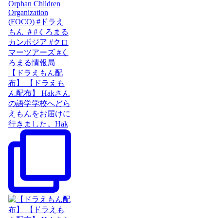
【ドラえもん配
布】 【ドラえも
ん配布】 Hakさん
の語学学校へどら
えもんをお届けに
行きました。Hak