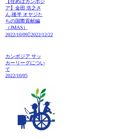
【住めばカンボジ
ア】金田 浩之さ
ん-後半 オヤジた
ちの国際貢献編
（JMAS）
2022/10/09
2022/12/22
カンボジア サッ
カーリーグについ
て
2022/10/05