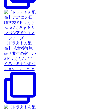
【ドラえもん配
布】 児童養護施
設「共生の家」🙂
#ドラえもん ＃#
くろまるカンボジ
ア #クロマーツア