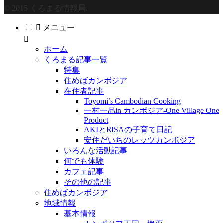
© 2015 くろまる情報局.
メニュー
ホーム
くろまる記事一覧
特集
住めばカンボジア
在住者記事
Toyomi’s Cambodian Cooking
一村一品in カンボジア-One Village One
Product
AKIとRISAの子育て日記
安住だいちのレッツカンボジア
いろんな活動記事
何でも体験
カフェ記事
その他の記事
住めばカンボジア
地域情報
基本情報