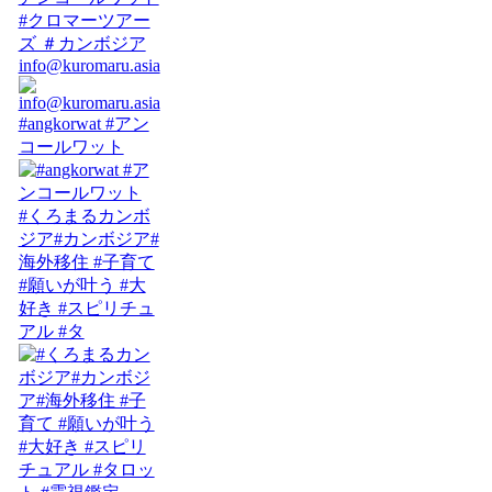
info@kuromaru.asia
#angkorwat #アン
コールワット
#くろまるカンボ
ジア#カンボジア#
海外移住 #子育て
#願いが叶う #大
好き #スピリチュ
アル #タ