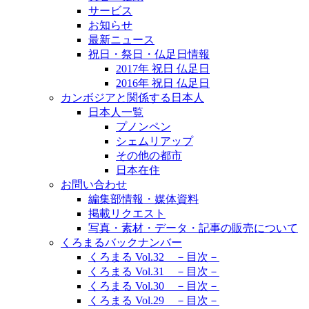
サービス
お知らせ
最新ニュース
祝日・祭日・仏足日情報
2017年 祝日 仏足日
2016年 祝日 仏足日
カンボジアと関係する日本人
日本人一覧
プノンペン
シェムリアップ
その他の都市
日本在住
お問い合わせ
編集部情報・媒体資料
掲載リクエスト
写真・素材・データ・記事の販売について
くろまるバックナンバー
くろまる Vol.32 －目次－
くろまる Vol.31 －目次－
くろまる Vol.30 －目次－
くろまる Vol.29 －目次－