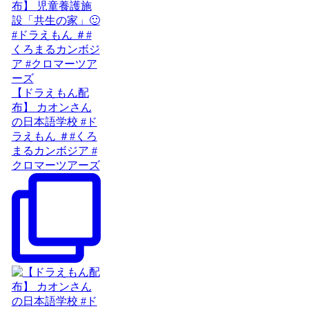
【ドラえもん配
布】 カオンさん
の日本語学校 #ド
ラえもん ＃#くろ
まるカンボジア #
クロマーツアーズ