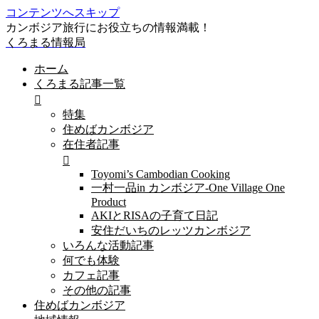
コンテンツへスキップ
カンボジア旅行にお役立ちの情報満載！
くろまる情報局
ホーム
くろまる記事一覧
特集
住めばカンボジア
在住者記事
Toyomi’s Cambodian Cooking
一村一品in カンボジア-One Village One
Product
AKIとRISAの子育て日記
安住だいちのレッツカンボジア
いろんな活動記事
何でも体験
カフェ記事
その他の記事
住めばカンボジア