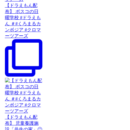
【ドラえもん配
布】 ボスコの日
曜学校 #ドラえも
ん ＃#くろまるカ
ンボジア #クロマ
ーツアーズ
【ドラえもん配
布】 児童養護施
設「共生の家」🙂