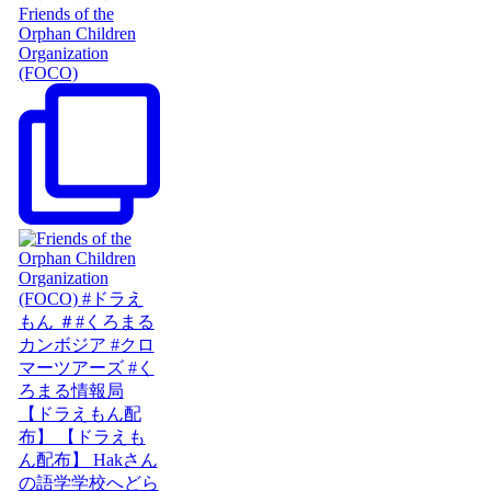
Friends of the
Orphan Children
Organization
(FOCO)
【ドラえもん配
布】 【ドラえも
ん配布】 Hakさん
の語学学校へどら