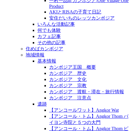
一村一品in カンボジア-One Village One
Product
AKIとRISAの子育て日記
安住だいちのレッツカンボジア
いろんな活動記事
何でも体験
カフェ記事
その他の記事
住めばカンボジア
地域情報
基本情報
カンボジア王国 概要
カンボジア 歴史
カンボジア 文化
カンボジア 宗教
カンボジア 渡航・滞在・旅行情報
カンボジア 注意点
遺跡
【アンコールワット】Angkor Wat
【アンコール・トム】Angkor Thom バ
イヨン寺院と５つの大門
【アンコール・トム】Angkor Thom ピ