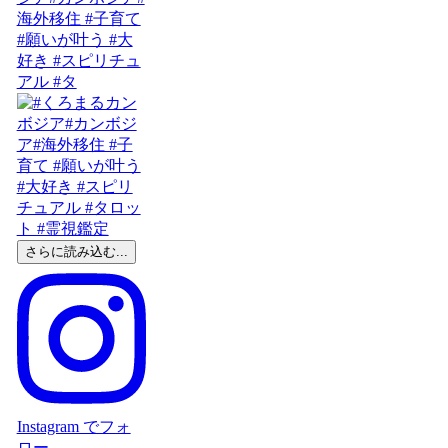
海外移住 #子育て
#願いが叶う #大
好き #スピリチュ
アル #タ
さらに読み込む...
Instagram でフォ
ロー