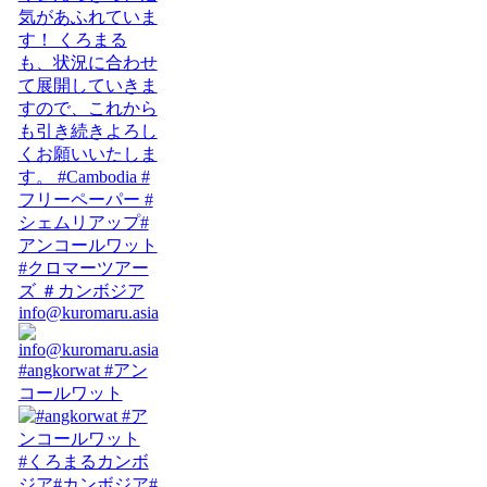
info@kuromaru.asia
#angkorwat #アン
コールワット
#くろまるカンボ
ジア#カンボジア#