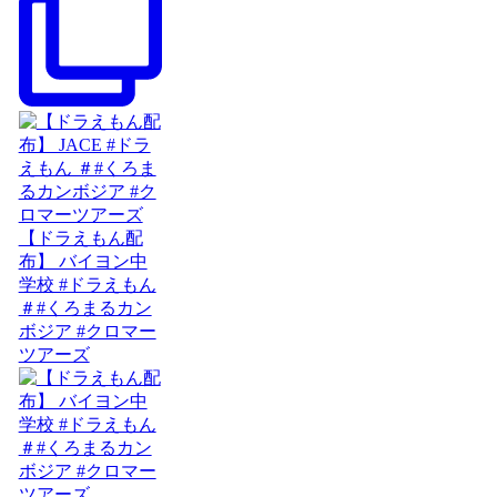
【ドラえもん配
布】 バイヨン中
学校 #ドラえもん
＃#くろまるカン
ボジア #クロマー
ツアーズ