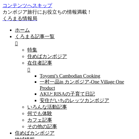
コンテンツへスキップ
カンボジア旅行にお役立ちの情報満載！
くろまる情報局
ホーム
くろまる記事一覧
特集
住めばカンボジア
在住者記事
Toyomi’s Cambodian Cooking
一村一品in カンボジア-One Village One
Product
AKIとRISAの子育て日記
安住だいちのレッツカンボジア
いろんな活動記事
何でも体験
カフェ記事
その他の記事
住めばカンボジア