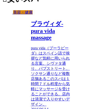
美容・健康
プラヴィダ-
pura vida
massage
pura vida（プーラビー
ダ）はスペイン語で挨
拶など気軽に用いられ
る言葉。シヴァタ通
り、パブストリート、
ソクサン通りなど複数
店舗あるこのスパは１
時間７ドル程度から気
軽にマッサージを受け
ることができる。店内
は清潔で入りやすいデ
ザイン。