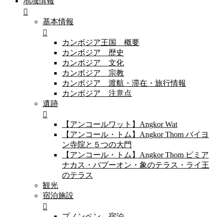
地域情報
基本情報
カンボジア王国 概要
カンボジア 歴史
カンボジア 文化
カンボジア 宗教
カンボジア 渡航・滞在・旅行情報
カンボジア 注意点
遺跡
【アンコールワット】Angkor Wat
【アンコール・トム】Angkor Thom バイヨ
ン寺院と５つの大門
【アンコール・トム】Angkor Thom ピミア
ナカス・バプーオン・象のテラス・ライ王
のテラス
観光
宿泊施設
プノンペン 宿泊