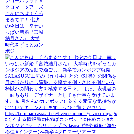
こんにちは！くろ
まるです！ 七夕
の今日は、幸せい
っぱい新婚『宮城
結月さん』 大学
時代をずっとカン
ボジ