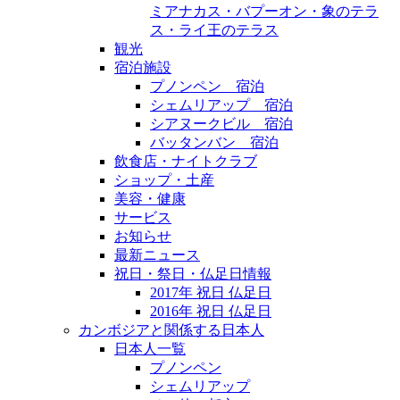
ミアナカス・バプーオン・象のテラ
ス・ライ王のテラス
観光
宿泊施設
プノンペン 宿泊
シェムリアップ 宿泊
シアヌークビル 宿泊
バッタンバン 宿泊
飲食店・ナイトクラブ
ショップ・土産
美容・健康
サービス
お知らせ
最新ニュース
祝日・祭日・仏足日情報
2017年 祝日 仏足日
2016年 祝日 仏足日
カンボジアと関係する日本人
日本人一覧
プノンペン
シェムリアップ