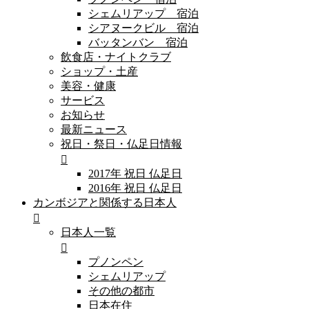
シェムリアップ 宿泊
シアヌークビル 宿泊
バッタンバン 宿泊
飲食店・ナイトクラブ
ショップ・土産
美容・健康
サービス
お知らせ
最新ニュース
祝日・祭日・仏足日情報
2017年 祝日 仏足日
2016年 祝日 仏足日
カンボジアと関係する日本人
日本人一覧
プノンペン
シェムリアップ
その他の都市
日本在住