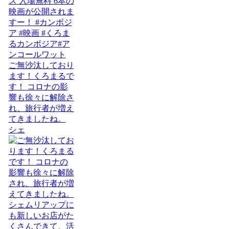
ご無沙汰しており
ます！くろまるで
す！ コロナの影
響も徐々に解除さ
れ、旅行者が増え
てきましたね。
シェ