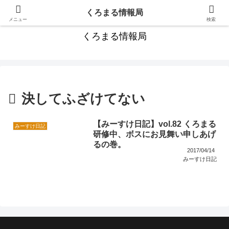
カンボジア旅行にお役立ちの情報満載！
くろまる情報局
メニュー
検索
くろまる情報局
決してふざけてない
【みーすけ日記】vol.82 くろまる
みーすけ日記
研修中、ボスにお見舞い申しあげ
るの巻。
2017/04/14
みーすけ日記