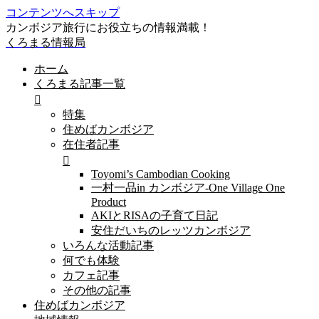
コンテンツへスキップ
カンボジア旅行にお役立ちの情報満載！
くろまる情報局
ホーム
くろまる記事一覧
特集
住めばカンボジア
在住者記事
Toyomi’s Cambodian Cooking
一村一品in カンボジア-One Village One
Product
AKIとRISAの子育て日記
安住だいちのレッツカンボジア
いろんな活動記事
何でも体験
カフェ記事
その他の記事
住めばカンボジア