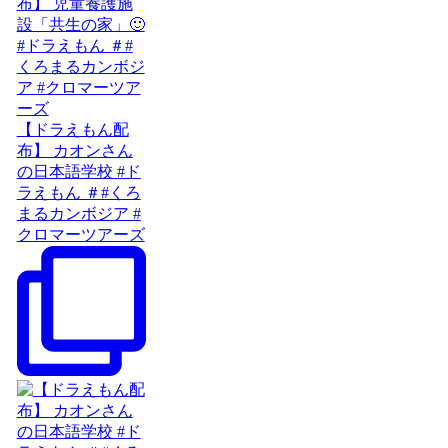
【ドラえもん配
布】 カオンさん
の日本語学校 #ド
ラえもん ＃#くろ
まるカンボジア #
クロマーツアーズ