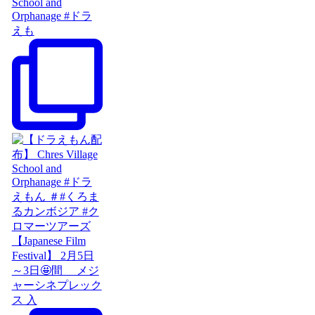
School and
Orphanage #ドラ
えも
【Japanese Film
Festival】 2月5日
～3日🤩間 メジ
ャーシネプレック
ス 入