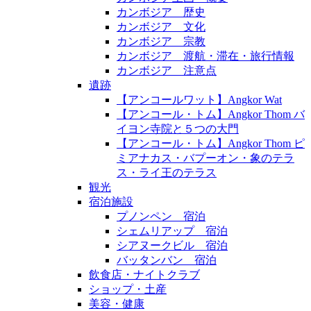
カンボジア 歴史
カンボジア 文化
カンボジア 宗教
カンボジア 渡航・滞在・旅行情報
カンボジア 注意点
遺跡
【アンコールワット】Angkor Wat
【アンコール・トム】Angkor Thom バ
イヨン寺院と５つの大門
【アンコール・トム】Angkor Thom ピ
ミアナカス・バプーオン・象のテラ
ス・ライ王のテラス
観光
宿泊施設
プノンペン 宿泊
シェムリアップ 宿泊
シアヌークビル 宿泊
バッタンバン 宿泊
飲食店・ナイトクラブ
ショップ・土産
美容・健康