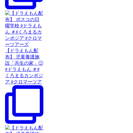
【ドラえもん配
布】 児童養護施
設「共生の家」🙂
#ドラえもん ＃#
くろまるカンボジ
ア #クロマーツア