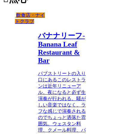
飲食店・ナイ
トクラブ
バナナリーフ-
Banana Leaf
Restaurant &
Bar
パブストリートの入り
口にあるこのレストラ
ンは近年リニューア
ル。夜になると必ず生
演奏が行われる。騒が
しい音楽ではなく、ラ
フな感じで演奏される
のでちょっと洒落た雰
囲気。ウェスタン料
理、クメール料理、パ