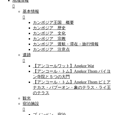
地域情報
基本情報
カンボジア王国 概要
カンボジア 歴史
カンボジア 文化
カンボジア 宗教
カンボジア 渡航・滞在・旅行情報
カンボジア 注意点
遺跡
【アンコールワット】Angkor Wat
【アンコール・トム】Angkor Thom バイヨ
ン寺院と５つの大門
【アンコール・トム】Angkor Thom ピミア
ナカス・バプーオン・象のテラス・ライ王
のテラス
観光
宿泊施設
プノンペン 宿泊