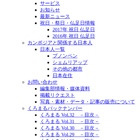
サービス
お知らせ
最新ニュース
祝日・祭日・仏足日情報
2017年 祝日 仏足日
2016年 祝日 仏足日
カンボジアと関係する日本人
日本人一覧
プノンペン
シェムリアップ
その他の都市
日本在住
お問い合わせ
編集部情報・媒体資料
掲載リクエスト
写真・素材・データ・記事の販売について
くろまるバックナンバー
くろまる Vol.32 －目次－
くろまる Vol.31 －目次－
くろまる Vol.30 －目次－
くろまる Vol.29 －目次－