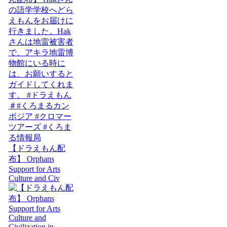
【ドラえもん配
布】 Orphans
Support for Arts
Culture and Civ