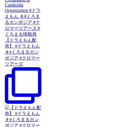
【ドラえもん配
布】 #ドラえもん
＃#くろまるカン
ボジア #クロマー
ツアーズ