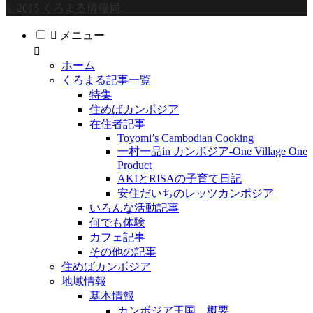
© 2015 くろまる情報局.
メニュー
ホーム
くろまる記事一覧
特集
住めばカンボジア
在住者記事
Toyomi’s Cambodian Cooking
一村一品in カンボジア-One Village One
Product
AKIとRISAの子育て日記
安住だいちのレッツカンボジア
いろんな活動記事
何でも体験
カフェ記事
その他の記事
住めばカンボジア
地域情報
基本情報
カンボジア王国 概要