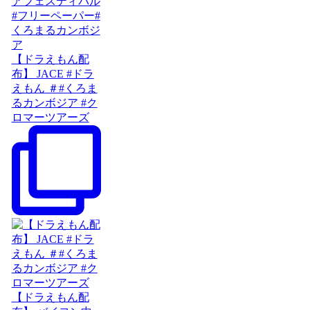
【ドラえもん配
布】 JACE #ドラ
えもん ＃#くろま
るカンボジア #ク
ロマーツアーズ
【ドラえもん配