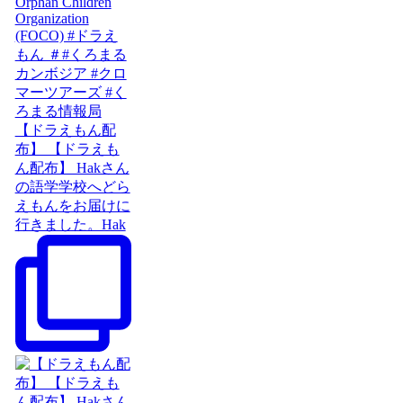
【ドラえもん配
布】 【ドラえも
ん配布】 Hakさん
の語学学校へどら
えもんをお届けに
行きました。Hak