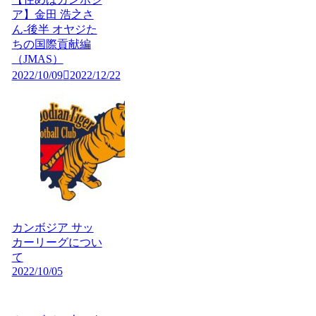
ア】金田 浩之さ
ん-後半 オヤジた
ちの国際貢献編
（JMAS）
2022/10/09
2022/12/22
カンボジア サッ
カーリーグについ
て
2022/10/05