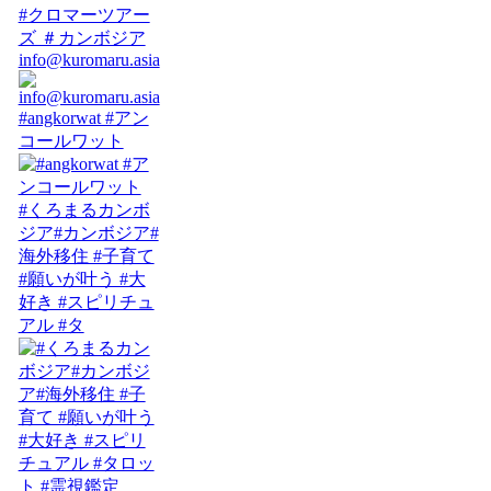
info@kuromaru.asia
#angkorwat #アン
コールワット
#くろまるカンボ
ジア#カンボジア#
海外移住 #子育て
#願いが叶う #大
好き #スピリチュ
アル #タ