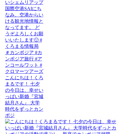
こんにちは！くろ
まるです！ 七夕
の今日は、幸せい
っぱい新婚『宮城
結月さん』 大学
時代をずっとカン
ボジ