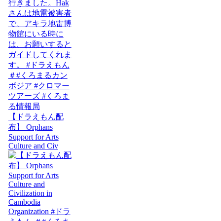
【ドラえもん配
布】 Orphans
Support for Arts
Culture and Civ