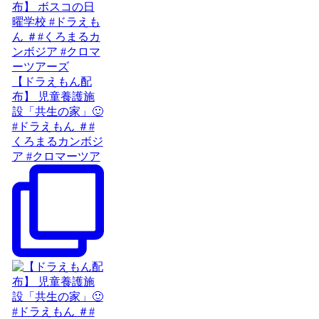
【ドラえもん配
布】 児童養護施
設「共生の家」🙂
#ドラえもん ＃#
くろまるカンボジ
ア #クロマーツア