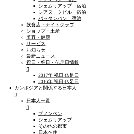
シェムリアップ 宿泊
シアヌークビル 宿泊
バッタンバン 宿泊
飲食店・ナイトクラブ
ショップ・土産
美容・健康
サービス
お知らせ
最新ニュース
祝日・祭日・仏足日情報
2017年 祝日 仏足日
2016年 祝日 仏足日
カンボジアと関係する日本人
日本人一覧
プノンペン
シェムリアップ
その他の都市
日本在住