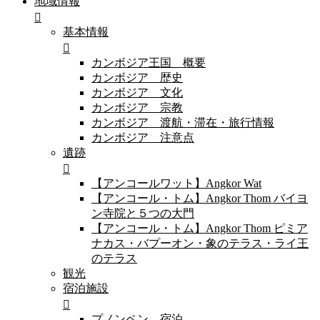
地域情報
基本情報
カンボジア王国 概要
カンボジア 歴史
カンボジア 文化
カンボジア 宗教
カンボジア 渡航・滞在・旅行情報
カンボジア 注意点
遺跡
【アンコールワット】Angkor Wat
【アンコール・トム】Angkor Thom バイヨ
ン寺院と５つの大門
【アンコール・トム】Angkor Thom ピミア
ナカス・バプーオン・象のテラス・ライ王
のテラス
観光
宿泊施設
プノンペン 宿泊