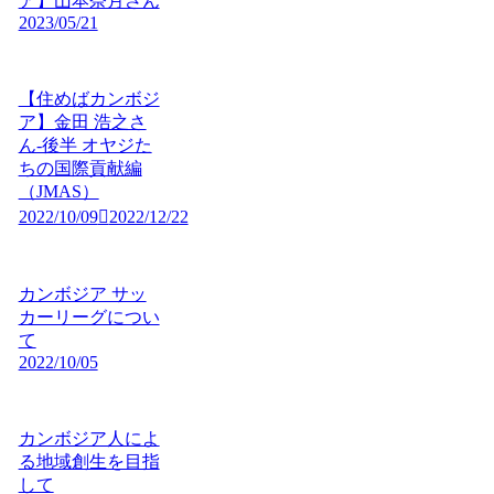
ア】山本奈月さん
2023/05/21
【住めばカンボジ
ア】金田 浩之さ
ん-後半 オヤジた
ちの国際貢献編
（JMAS）
2022/10/09
2022/12/22
カンボジア サッ
カーリーグについ
て
2022/10/05
カンボジア人によ
る地域創生を目指
して