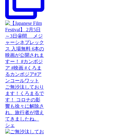
ご無沙汰しており
ます！くろまるで
す！ コロナの影
響も徐々に解除さ
れ、旅行者が増え
てきましたね。
シェ