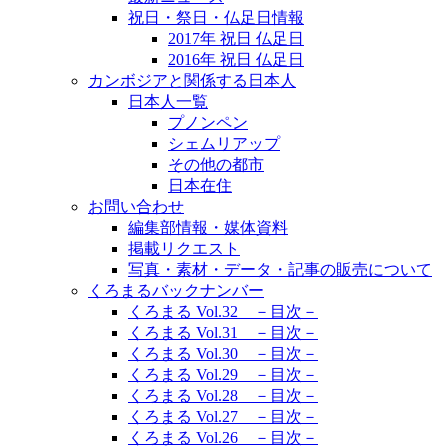
祝日・祭日・仏足日情報
2017年 祝日 仏足日
2016年 祝日 仏足日
カンボジアと関係する日本人
日本人一覧
プノンペン
シェムリアップ
その他の都市
日本在住
お問い合わせ
編集部情報・媒体資料
掲載リクエスト
写真・素材・データ・記事の販売について
くろまるバックナンバー
くろまる Vol.32 －目次－
くろまる Vol.31 －目次－
くろまる Vol.30 －目次－
くろまる Vol.29 －目次－
くろまる Vol.28 －目次－
くろまる Vol.27 －目次－
くろまる Vol.26 －目次－