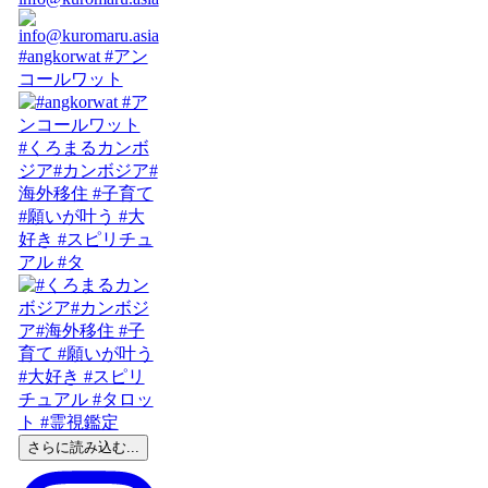
#angkorwat #アン
コールワット
#くろまるカンボ
ジア#カンボジア#
海外移住 #子育て
#願いが叶う #大
好き #スピリチュ
アル #タ
さらに読み込む...