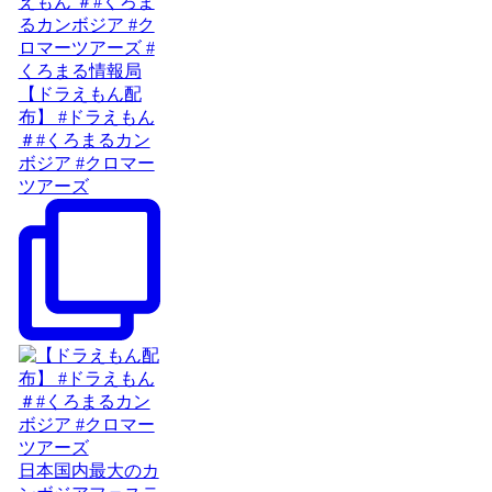
【ドラえもん配
布】 #ドラえもん
＃#くろまるカン
ボジア #クロマー
ツアーズ
日本国内最大のカ