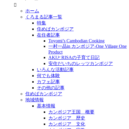
ホーム
くろまる記事一覧
特集
住めばカンボジア
在住者記事
Toyomi’s Cambodian Cooking
一村一品in カンボジア-One Village One
Product
AKIとRISAの子育て日記
安住だいちのレッツカンボジア
いろんな活動記事
何でも体験
カフェ記事
その他の記事
住めばカンボジア
地域情報
基本情報
カンボジア王国 概要
カンボジア 歴史
カンボジア 文化