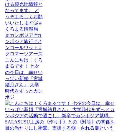
こんにちは！くろ
まるです！ 七夕
の今日は、幸せい
っぱい新婚『宮城
結月さん』 大学
時代をずっとカン
ボジ