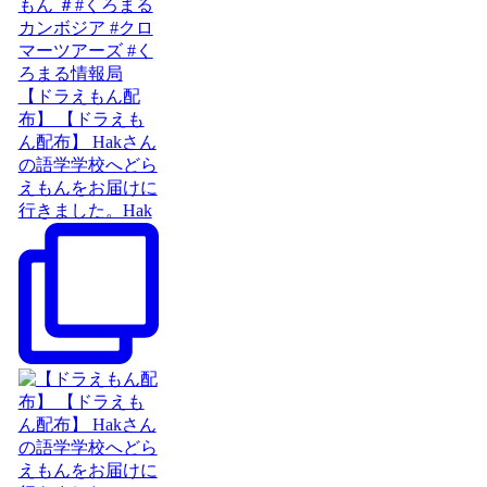
【ドラえもん配
布】 【ドラえも
ん配布】 Hakさん
の語学学校へどら
えもんをお届けに
行きました。Hak