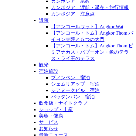
カンボジア 宗教
カンボジア 渡航・滞在・旅行情報
カンボジア 注意点
遺跡
【アンコールワット】Angkor Wat
【アンコール・トム】Angkor Thom バ
イヨン寺院と５つの大門
【アンコール・トム】Angkor Thom ピ
ミアナカス・バプーオン・象のテラ
ス・ライ王のテラス
観光
宿泊施設
プノンペン 宿泊
シェムリアップ 宿泊
シアヌークビル 宿泊
バッタンバン 宿泊
飲食店・ナイトクラブ
ショップ・土産
美容・健康
サービス
お知らせ
最新ニュース