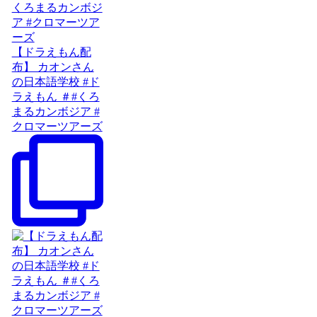
【ドラえもん配
布】 カオンさん
の日本語学校 #ド
ラえもん ＃#くろ
まるカンボジア #
クロマーツアーズ