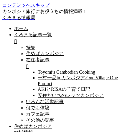
コンテンツへスキップ
カンボジア旅行にお役立ちの情報満載！
くろまる情報局
ホーム
くろまる記事一覧
特集
住めばカンボジア
在住者記事
Toyomi’s Cambodian Cooking
一村一品in カンボジア-One Village One
Product
AKIとRISAの子育て日記
安住だいちのレッツカンボジア
いろんな活動記事
何でも体験
カフェ記事
その他の記事
住めばカンボジア