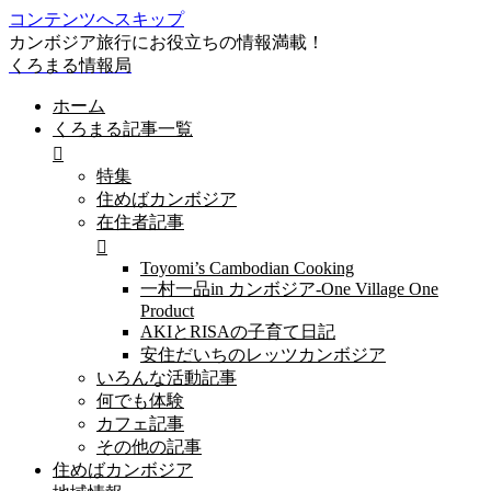
コンテンツへスキップ
カンボジア旅行にお役立ちの情報満載！
くろまる情報局
ホーム
くろまる記事一覧
特集
住めばカンボジア
在住者記事
Toyomi’s Cambodian Cooking
一村一品in カンボジア-One Village One
Product
AKIとRISAの子育て日記
安住だいちのレッツカンボジア
いろんな活動記事
何でも体験
カフェ記事
その他の記事
住めばカンボジア