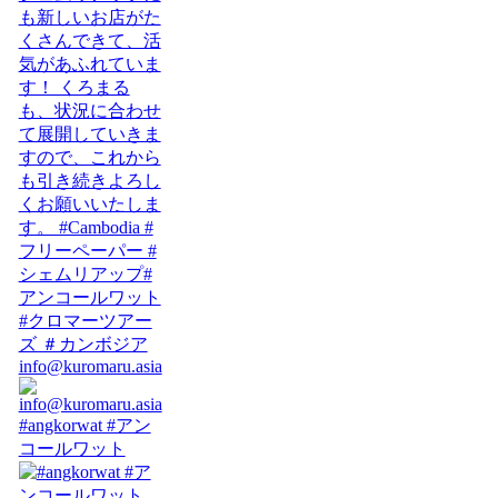
info@kuromaru.asia
#angkorwat #アン
コールワット