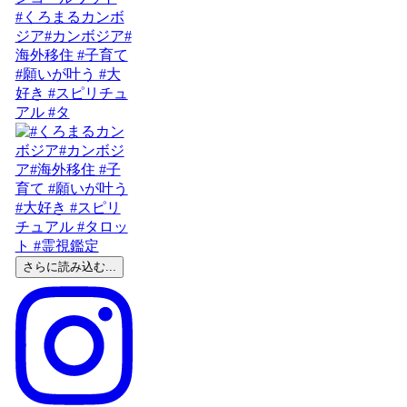
#くろまるカンボ
ジア#カンボジア#
海外移住 #子育て
#願いが叶う #大
好き #スピリチュ
アル #タ
さらに読み込む...