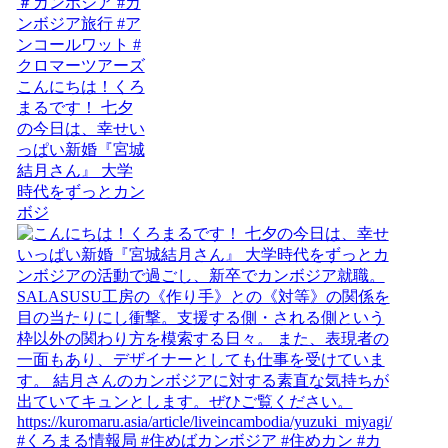
こんにちは！くろ
まるです！ 七夕
の今日は、幸せい
っぱい新婚『宮城
結月さん』 大学
時代をずっとカン
ボジ