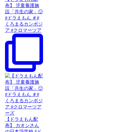
布】 児童養護施
設「共生の家」🙂
#ドラえもん ＃#
くろまるカンボジ
ア #クロマーツア
【ドラえもん配
布】 カオンさん
の日本語学校 #ド