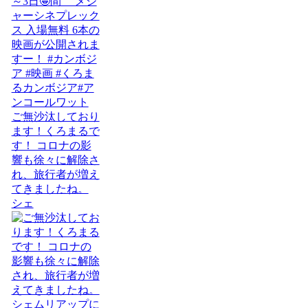
ご無沙汰しており
ます！くろまるで
す！ コロナの影
響も徐々に解除さ
れ、旅行者が増え
てきましたね。
シェ