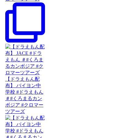
【ドラえもん配
布】 バイヨン中
学校 #ドラえもん
＃#くろまるカン
ボジア #クロマー
ツアーズ