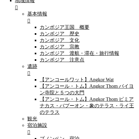
地域情報
基本情報
カンボジア王国 概要
カンボジア 歴史
カンボジア 文化
カンボジア 宗教
カンボジア 渡航・滞在・旅行情報
カンボジア 注意点
遺跡
【アンコールワット】Angkor Wat
【アンコール・トム】Angkor Thom バイヨ
ン寺院と５つの大門
【アンコール・トム】Angkor Thom ピミア
ナカス・バプーオン・象のテラス・ライ王
のテラス
観光
宿泊施設
プノンペン 宿泊