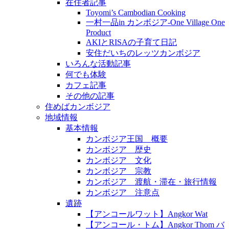
在住者記事
Toyomi’s Cambodian Cooking
一村一品in カンボジア-One Village One
Product
AKIとRISAの子育て日記
安住だいちのレッツカンボジア
いろんな活動記事
何でも体験
カフェ記事
その他の記事
住めばカンボジア
地域情報
基本情報
カンボジア王国 概要
カンボジア 歴史
カンボジア 文化
カンボジア 宗教
カンボジア 渡航・滞在・旅行情報
カンボジア 注意点
遺跡
【アンコールワット】Angkor Wat
【アンコール・トム】Angkor Thom バ