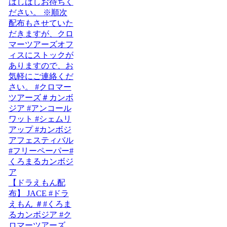
【ドラえもん配
布】 JACE #ドラ
えもん ＃#くろま
るカンボジア #ク
ロマーツアーズ