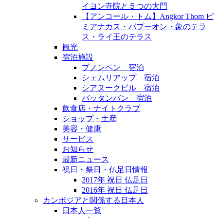
イヨン寺院と５つの大門
【アンコール・トム】Angkor Thom ピ
ミアナカス・バプーオン・象のテラ
ス・ライ王のテラス
観光
宿泊施設
プノンペン 宿泊
シェムリアップ 宿泊
シアヌークビル 宿泊
バッタンバン 宿泊
飲食店・ナイトクラブ
ショップ・土産
美容・健康
サービス
お知らせ
最新ニュース
祝日・祭日・仏足日情報
2017年 祝日 仏足日
2016年 祝日 仏足日
カンボジアと関係する日本人
日本人一覧