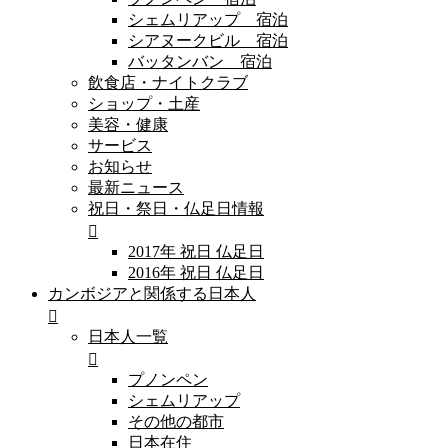
シェムリアップ 宿泊
シアヌークビル 宿泊
バッタンバン 宿泊
飲食店・ナイトクラブ
ショップ・土産
美容・健康
サービス
お知らせ
最新ニュース
祝日・祭日・仏足日情報
2017年 祝日 仏足日
2016年 祝日 仏足日
カンボジアと関係する日本人
日本人一覧
プノンペン
シェムリアップ
その他の都市
日本在住