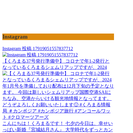
Instagram
Instagram 投稿 17919051557837712
【くろまる37号発行準備中】 コロナで年1-2発行と
なっているくろまるシェムリアップですが、2024
こんにちは！くろまるです！ 七夕の今日は、幸せい
っぱい新婚『宮城結月さん』 大学時代をずっとカン