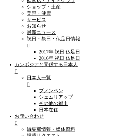
飲食店・ナイトクラブ
ショップ・土産
美容・健康
サービス
お知らせ
最新ニュース
祝日・祭日・仏足日情報
2017年 祝日 仏足日
2016年 祝日 仏足日
カンボジアと関係する日本人
日本人一覧
プノンペン
シェムリアップ
その他の都市
日本在住
お問い合わせ
編集部情報・媒体資料
掲載リクエスト