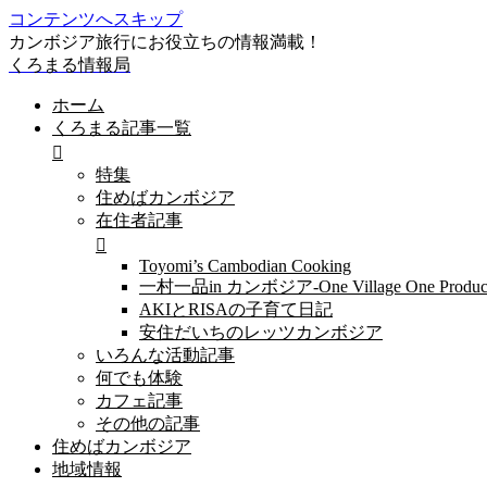
コンテンツへスキップ
カンボジア旅行にお役立ちの情報満載！
くろまる情報局
ホーム
くろまる記事一覧
特集
住めばカンボジア
在住者記事
Toyomi’s Cambodian Cooking
一村一品in カンボジア-One Village One Produc
AKIとRISAの子育て日記
安住だいちのレッツカンボジア
いろんな活動記事
何でも体験
カフェ記事
その他の記事
住めばカンボジア
地域情報