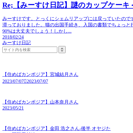
Re;【みーすけ日記】謎のカップケーキ
みーすけです。とっくにシェムリアップには戻っていたので
滞っておりました。猫の出国手続き、入国の書類でちょっと
90%は大丈夫でしょう！しかし...
2018/02/24
みーすけ日記
【住めばカンボジア】宮城結月さん
2023/07/07
2023/07/07
【住めばカンボジア】山本奈月さん
2023/05/21
【住めばカンボジア】金田 浩之さん-後半 オヤジた