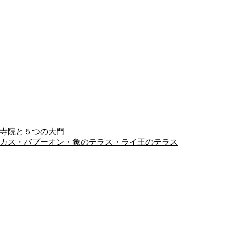
ヨン寺院と５つの大門
ピミアナカス・バプーオン・象のテラス・ライ王のテラス