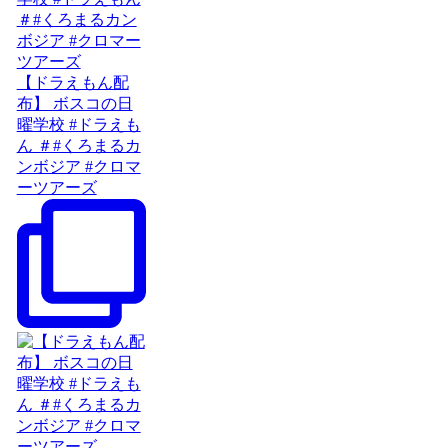
【ドラえもん配
布】 ボスコの日
曜学校 #ドラえも
ん ＃#くろまるカ
ンボジア #クロマ
ーツアーズ