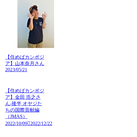
【住めばカンボジ
ア】山本奈月さん
2023/05/21
【住めばカンボジ
ア】金田 浩之さ
ん-後半 オヤジた
ちの国際貢献編
（JMAS）
2022/10/09
2022/12/22