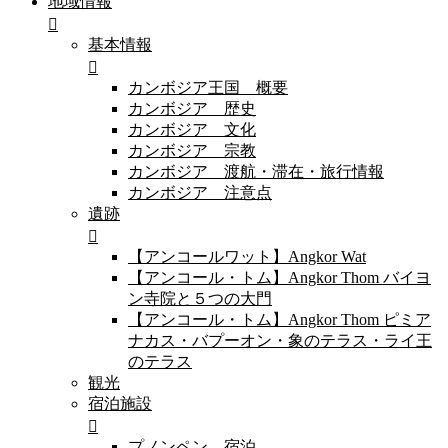
地域情報
基本情報
カンボジア王国 概要
カンボジア 歴史
カンボジア 文化
カンボジア 宗教
カンボジア 渡航・滞在・旅行情報
カンボジア 注意点
遺跡
【アンコールワット】Angkor Wat
【アンコール・トム】Angkor Thom バイヨ
ン寺院と５つの大門
【アンコール・トム】Angkor Thom ピミア
ナカス・バプーオン・象のテラス・ライ王
のテラス
観光
宿泊施設
プノンペン 宿泊