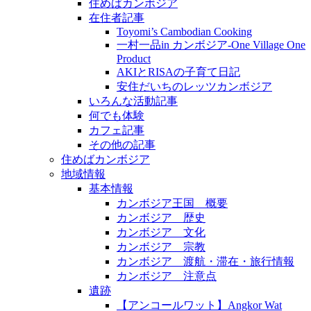
住めばカンボジア
在住者記事
Toyomi’s Cambodian Cooking
一村一品in カンボジア-One Village One
Product
AKIとRISAの子育て日記
安住だいちのレッツカンボジア
いろんな活動記事
何でも体験
カフェ記事
その他の記事
住めばカンボジア
地域情報
基本情報
カンボジア王国 概要
カンボジア 歴史
カンボジア 文化
カンボジア 宗教
カンボジア 渡航・滞在・旅行情報
カンボジア 注意点
遺跡
【アンコールワット】Angkor Wat