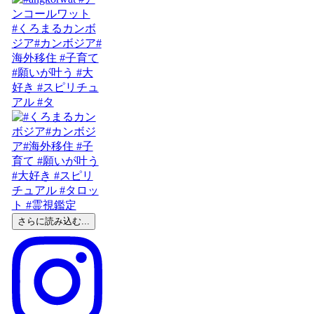
#くろまるカンボ
ジア#カンボジア#
海外移住 #子育て
#願いが叶う #大
好き #スピリチュ
アル #タ
さらに読み込む...