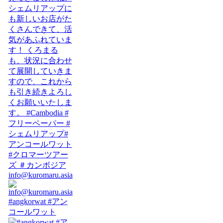
info@kuromaru.asia
#angkorwat #アン
コールワット