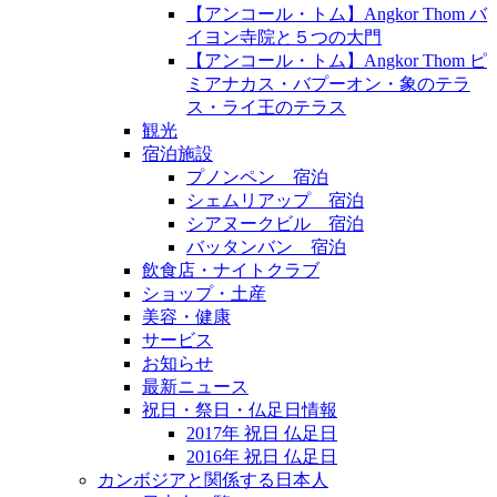
【アンコール・トム】Angkor Thom バ
イヨン寺院と５つの大門
【アンコール・トム】Angkor Thom ピ
ミアナカス・バプーオン・象のテラ
ス・ライ王のテラス
観光
宿泊施設
プノンペン 宿泊
シェムリアップ 宿泊
シアヌークビル 宿泊
バッタンバン 宿泊
飲食店・ナイトクラブ
ショップ・土産
美容・健康
サービス
お知らせ
最新ニュース
祝日・祭日・仏足日情報
2017年 祝日 仏足日
2016年 祝日 仏足日
カンボジアと関係する日本人