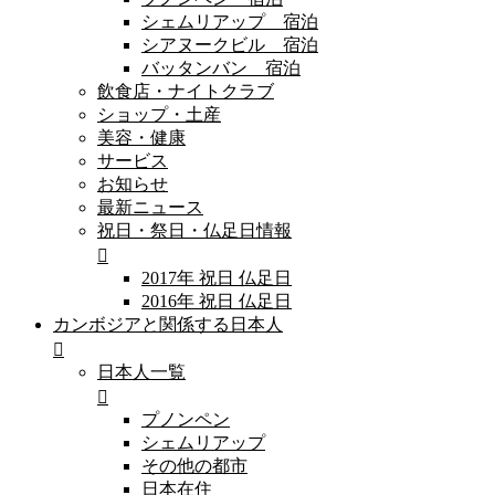
シェムリアップ 宿泊
シアヌークビル 宿泊
バッタンバン 宿泊
飲食店・ナイトクラブ
ショップ・土産
美容・健康
サービス
お知らせ
最新ニュース
祝日・祭日・仏足日情報
2017年 祝日 仏足日
2016年 祝日 仏足日
カンボジアと関係する日本人
日本人一覧
プノンペン
シェムリアップ
その他の都市
日本在住