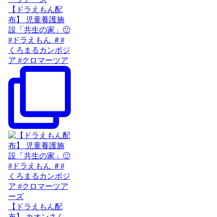
【ドラえもん配
布】 児童養護施
設「共生の家」🙂
#ドラえもん ＃#
くろまるカンボジ
ア #クロマーツア
【ドラえもん配
布】 カオンさん