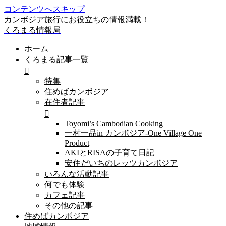
コンテンツへスキップ
カンボジア旅行にお役立ちの情報満載！
くろまる情報局
ホーム
くろまる記事一覧
特集
住めばカンボジア
在住者記事
Toyomi’s Cambodian Cooking
一村一品in カンボジア-One Village One
Product
AKIとRISAの子育て日記
安住だいちのレッツカンボジア
いろんな活動記事
何でも体験
カフェ記事
その他の記事
住めばカンボジア