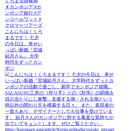
こんにちは！くろ
まるです！ 七夕
の今日は、幸せい
っぱい新婚『宮城
結月さん』 大学
時代をずっとカン
ボジ