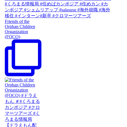
Friends of the
Orphan Children
Organization
(FOCO)
【ドラえもん配