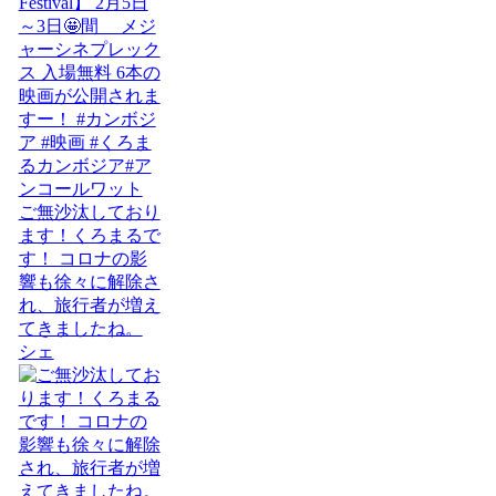
ご無沙汰しており
ます！くろまるで
す！ コロナの影
響も徐々に解除さ
れ、旅行者が増え
てきましたね。
シェ