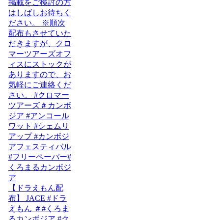
【ドラえもん配
布】 JACE #ドラ
えもん ＃#くろま
るカンボジア #ク