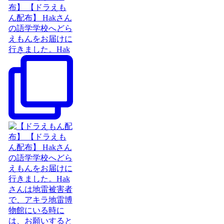
布】 【ドラえも
ん配布】 Hakさん
の語学学校へどら
えもんをお届けに
行きました。Hak