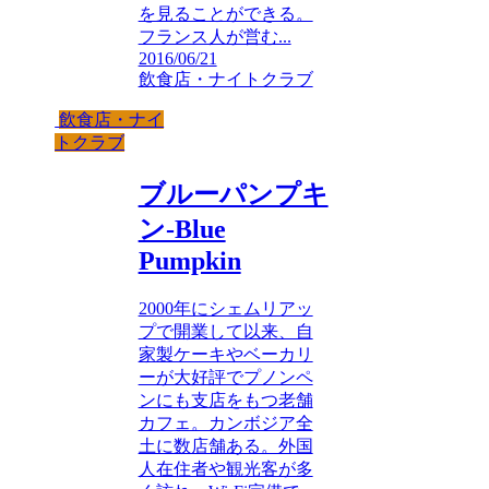
を見ることができる。
フランス人が営む...
2016/06/21
飲食店・ナイトクラブ
飲食店・ナイ
トクラブ
ブルーパンプキ
ン-Blue
Pumpkin
2000年にシェムリアッ
プで開業して以来、自
家製ケーキやベーカリ
ーが大好評でプノンペ
ンにも支店をもつ老舗
カフェ。カンボジア全
土に数店舗ある。外国
人在住者や観光客が多