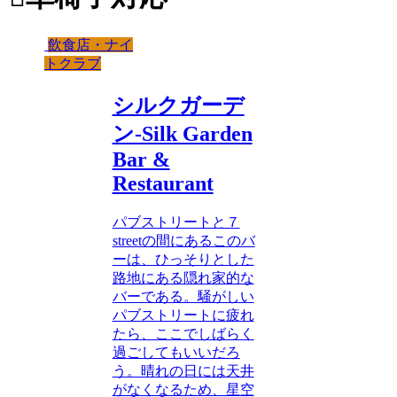
飲食店・ナイ
トクラブ
シルクガーデ
ン-Silk Garden
Bar &
Restaurant
パブストリートと７
streetの間にあるこのバ
ーは、ひっそりとした
路地にある隠れ家的な
バーである。騒がしい
パブストリートに疲れ
たら、ここでしばらく
過ごしてもいいだろ
う。晴れの日には天井
がなくなるため、星空