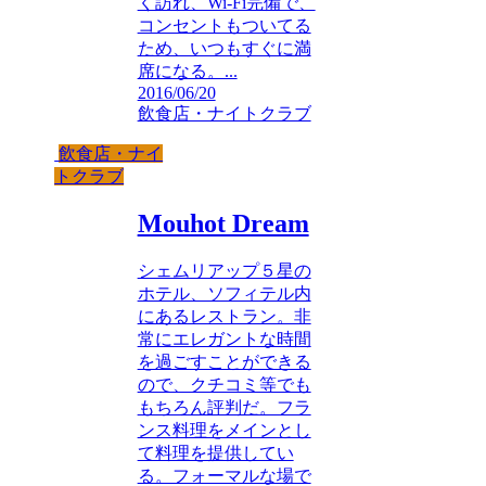
く訪れ、Wi-Fi完備で、
コンセントもついてる
ため、いつもすぐに満
席になる。...
2016/06/20
飲食店・ナイトクラブ
飲食店・ナイ
トクラブ
Mouhot Dream
シェムリアップ５星の
ホテル、ソフィテル内
にあるレストラン。非
常にエレガントな時間
を過ごすことができる
ので、クチコミ等でも
もちろん評判だ。フラ
ンス料理をメインとし
て料理を提供してい
る。フォーマルな場で