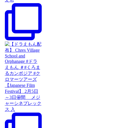
【Japanese Film
Festival】 2月5日
～3日🤩間 メジ
ャーシネプレック
ス 入