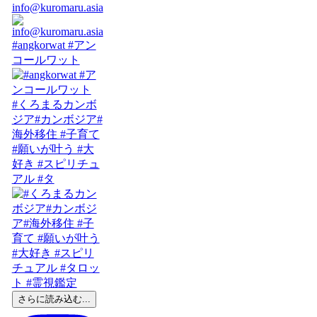
info@kuromaru.asia
#angkorwat #アン
コールワット
#くろまるカンボ
ジア#カンボジア#
海外移住 #子育て
#願いが叶う #大
好き #スピリチュ
アル #タ
さらに読み込む...