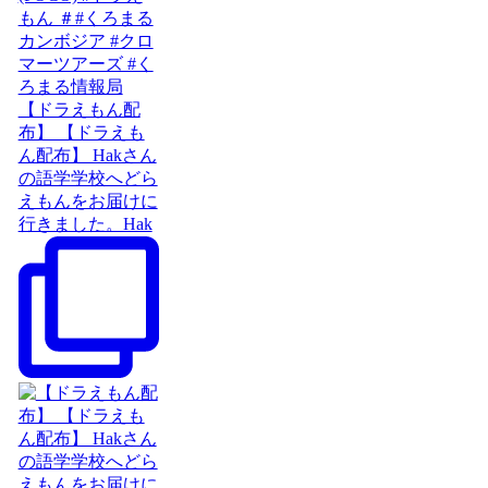
【ドラえもん配
布】 【ドラえも
ん配布】 Hakさん
の語学学校へどら
えもんをお届けに
行きました。Hak