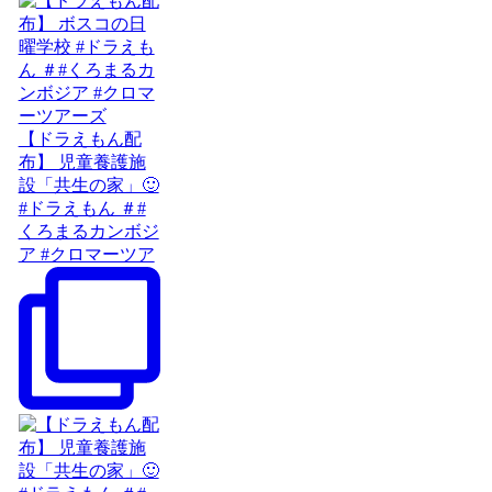
【ドラえもん配
布】 児童養護施
設「共生の家」🙂
#ドラえもん ＃#
くろまるカンボジ
ア #クロマーツア