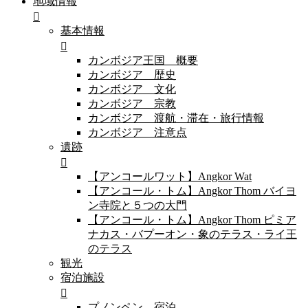
地域情報
基本情報
カンボジア王国 概要
カンボジア 歴史
カンボジア 文化
カンボジア 宗教
カンボジア 渡航・滞在・旅行情報
カンボジア 注意点
遺跡
【アンコールワット】Angkor Wat
【アンコール・トム】Angkor Thom バイヨ
ン寺院と５つの大門
【アンコール・トム】Angkor Thom ピミア
ナカス・バプーオン・象のテラス・ライ王
のテラス
観光
宿泊施設
プノンペン 宿泊