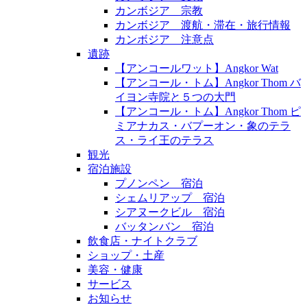
カンボジア 宗教
カンボジア 渡航・滞在・旅行情報
カンボジア 注意点
遺跡
【アンコールワット】Angkor Wat
【アンコール・トム】Angkor Thom バ
イヨン寺院と５つの大門
【アンコール・トム】Angkor Thom ピ
ミアナカス・バプーオン・象のテラ
ス・ライ王のテラス
観光
宿泊施設
プノンペン 宿泊
シェムリアップ 宿泊
シアヌークビル 宿泊
バッタンバン 宿泊
飲食店・ナイトクラブ
ショップ・土産
美容・健康
サービス
お知らせ