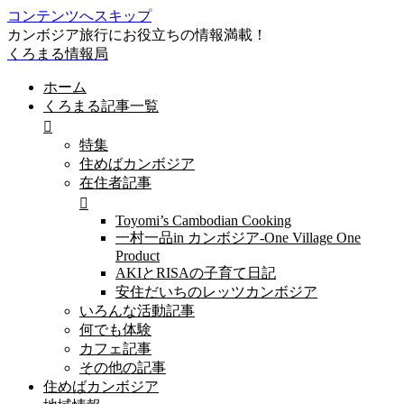
コンテンツへスキップ
カンボジア旅行にお役立ちの情報満載！
くろまる情報局
ホーム
くろまる記事一覧
特集
住めばカンボジア
在住者記事
Toyomi’s Cambodian Cooking
一村一品in カンボジア-One Village One
Product
AKIとRISAの子育て日記
安住だいちのレッツカンボジア
いろんな活動記事
何でも体験
カフェ記事
その他の記事
住めばカンボジア