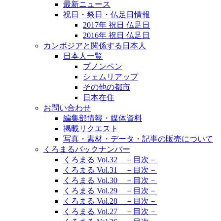
最新ニュース
祝日・祭日・仏足日情報
2017年 祝日 仏足日
2016年 祝日 仏足日
カンボジアと関係する日本人
日本人一覧
プノンペン
シェムリアップ
その他の都市
日本在住
お問い合わせ
編集部情報・媒体資料
掲載リクエスト
写真・素材・データ・記事の販売について
くろまるバックナンバー
くろまる Vol.32 －目次－
くろまる Vol.31 －目次－
くろまる Vol.30 －目次－
くろまる Vol.29 －目次－
くろまる Vol.28 －目次－
くろまる Vol.27 －目次－