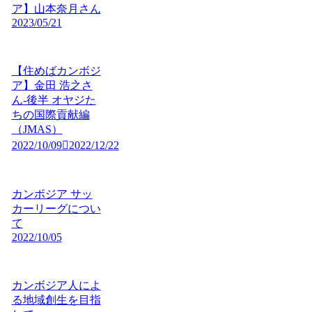
ア】山本奈月さん
2023/05/21
【住めばカンボジ
ア】金田 浩之さ
ん-後半 オヤジた
ちの国際貢献編
（JMAS）
2022/10/09
2022/12/22
カンボジア サッ
カーリーグについ
て
2022/10/05
カンボジア人によ
る地域創生を目指