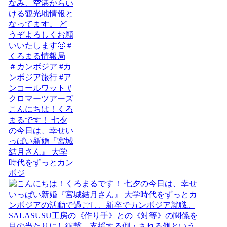
こんにちは！くろ
まるです！ 七夕
の今日は、幸せい
っぱい新婚『宮城
結月さん』 大学
時代をずっとカン
ボジ