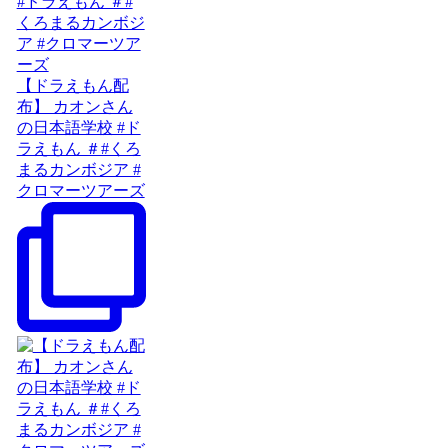
【ドラえもん配
布】 カオンさん
の日本語学校 #ド
ラえもん ＃#くろ
まるカンボジア #
クロマーツアーズ