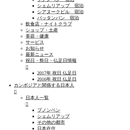
シェムリアップ 宿泊
シアヌークビル 宿泊
バッタンバン 宿泊
飲食店・ナイトクラブ
ショップ・土産
美容・健康
サービス
お知らせ
最新ニュース
祝日・祭日・仏足日情報
2017年 祝日 仏足日
2016年 祝日 仏足日
カンボジアと関係する日本人
日本人一覧
プノンペン
シェムリアップ
その他の都市
日本在住