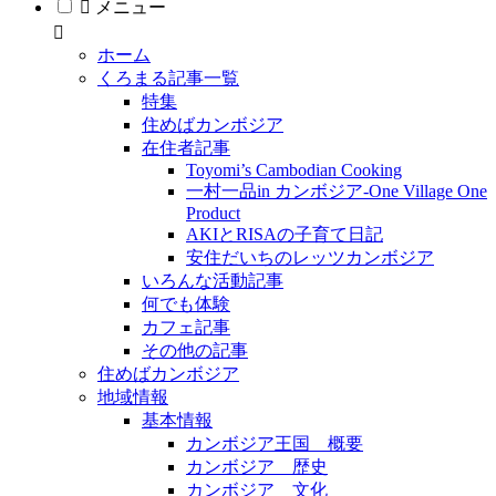
メニュー
ホーム
くろまる記事一覧
特集
住めばカンボジア
在住者記事
Toyomi’s Cambodian Cooking
一村一品in カンボジア-One Village One
Product
AKIとRISAの子育て日記
安住だいちのレッツカンボジア
いろんな活動記事
何でも体験
カフェ記事
その他の記事
住めばカンボジア
地域情報
基本情報
カンボジア王国 概要
カンボジア 歴史
カンボジア 文化