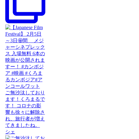
ご無沙汰しており
ます！くろまるで
す！ コロナの影
響も徐々に解除さ
れ、旅行者が増え
てきましたね。
シェ