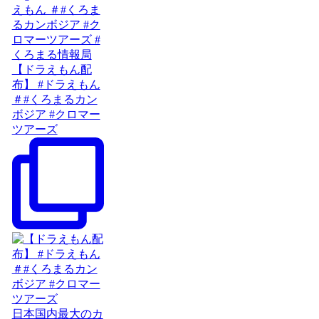
【ドラえもん配
布】 #ドラえもん
＃#くろまるカン
ボジア #クロマー
ツアーズ
日本国内最大のカ