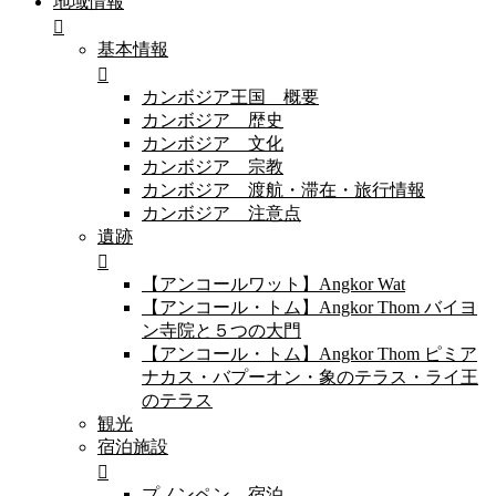
地域情報
基本情報
カンボジア王国 概要
カンボジア 歴史
カンボジア 文化
カンボジア 宗教
カンボジア 渡航・滞在・旅行情報
カンボジア 注意点
遺跡
【アンコールワット】Angkor Wat
【アンコール・トム】Angkor Thom バイヨ
ン寺院と５つの大門
【アンコール・トム】Angkor Thom ピミア
ナカス・バプーオン・象のテラス・ライ王
のテラス
観光
宿泊施設
プノンペン 宿泊