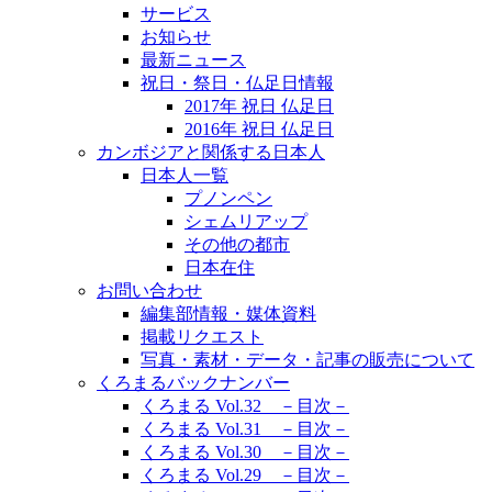
サービス
お知らせ
最新ニュース
祝日・祭日・仏足日情報
2017年 祝日 仏足日
2016年 祝日 仏足日
カンボジアと関係する日本人
日本人一覧
プノンペン
シェムリアップ
その他の都市
日本在住
お問い合わせ
編集部情報・媒体資料
掲載リクエスト
写真・素材・データ・記事の販売について
くろまるバックナンバー
くろまる Vol.32 －目次－
くろまる Vol.31 －目次－
くろまる Vol.30 －目次－
くろまる Vol.29 －目次－