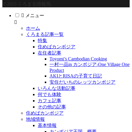
© 2015 くろまる情報局.
メニュー
ホーム
くろまる記事一覧
特集
住めばカンボジア
在住者記事
Toyomi’s Cambodian Cooking
一村一品in カンボジア-One Village One
Product
AKIとRISAの子育て日記
安住だいちのレッツカンボジア
いろんな活動記事
何でも体験
カフェ記事
その他の記事
住めばカンボジア
地域情報
基本情報
カンボジア王国 概要