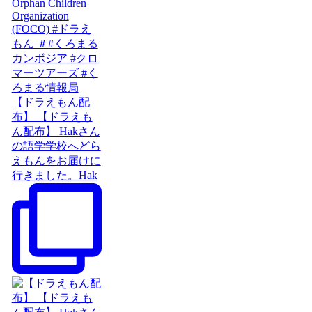
【ドラえもん配
布】 【ドラえも
ん配布】 Hakさん
の語学学校へどら
えもんをお届けに
行きました。Hak