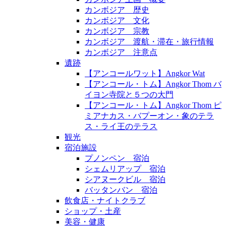
カンボジア 歴史
カンボジア 文化
カンボジア 宗教
カンボジア 渡航・滞在・旅行情報
カンボジア 注意点
遺跡
【アンコールワット】Angkor Wat
【アンコール・トム】Angkor Thom バ
イヨン寺院と５つの大門
【アンコール・トム】Angkor Thom ピ
ミアナカス・バプーオン・象のテラ
ス・ライ王のテラス
観光
宿泊施設
プノンペン 宿泊
シェムリアップ 宿泊
シアヌークビル 宿泊
バッタンバン 宿泊
飲食店・ナイトクラブ
ショップ・土産
美容・健康