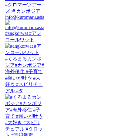
info@kuromaru.asia
#angkorwat #アン
コールワット
#くろまるカンボ
ジア#カンボジア#
海外移住 #子育て
#願いが叶う #大
好き #スピリチュ
アル #タ