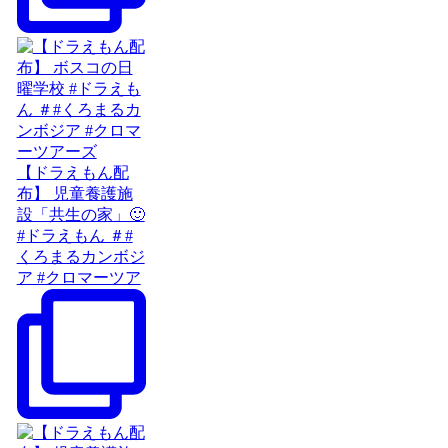
【ドラえもん配
布】 児童養護施
設「共生の家」🙂
#ドラえもん ＃#
くろまるカンボジ
ア #クロマーツア