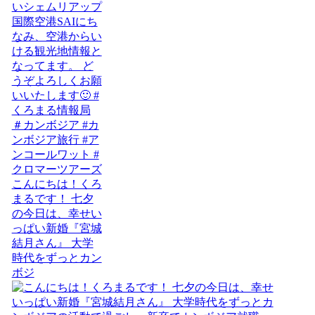
こんにちは！くろ
まるです！ 七夕
の今日は、幸せい
っぱい新婚『宮城
結月さん』 大学
時代をずっとカン
ボジ