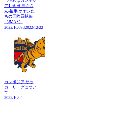
【住めばカンボジ
ア】金田 浩之さ
ん-後半 オヤジた
ちの国際貢献編
（JMAS）
2022/10/09
2022/12/22
カンボジア サッ
カーリーグについ
て
2022/10/05