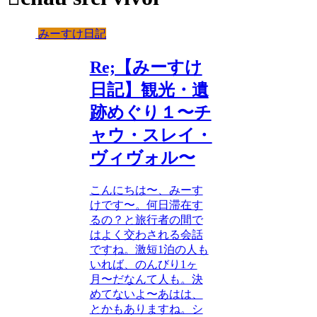
みーすけ日記
Re;【みーすけ
日記】観光・遺
跡めぐり１〜チ
ャウ・スレイ・
ヴィヴォル〜
こんにちは〜、みーす
けです〜。何日滞在す
るの？と旅行者の間で
はよく交わされる会話
ですね。激短1泊の人も
いれば、のんびり1ヶ
月〜だなんて人も。決
めてないよ〜あはは、
とかもありますね。シ