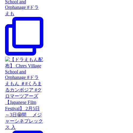
School and
Orphanage #ドラ
えも
【Japanese Film
Festival】 2月5日
～3日🤩間 メジ
ャーシネプレック
ス 入