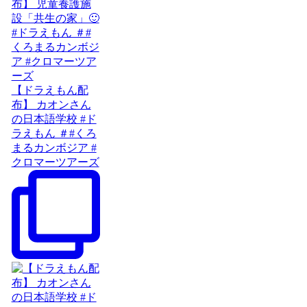
【ドラえもん配
布】 カオンさん
の日本語学校 #ド
ラえもん ＃#くろ
まるカンボジア #
クロマーツアーズ