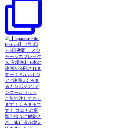
ご無沙汰しており
ます！くろまるで
す！ コロナの影
響も徐々に解除さ
れ、旅行者が増え