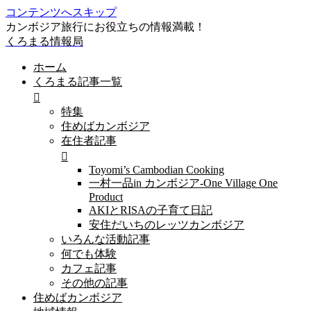
コンテンツへスキップ
カンボジア旅行にお役立ちの情報満載！
くろまる情報局
ホーム
くろまる記事一覧
特集
住めばカンボジア
在住者記事
Toyomi’s Cambodian Cooking
一村一品in カンボジア-One Village One
Product
AKIとRISAの子育て日記
安住だいちのレッツカンボジア
いろんな活動記事
何でも体験
カフェ記事
その他の記事
住めばカンボジア