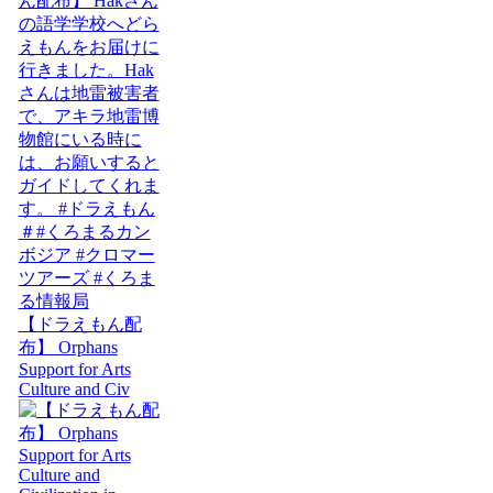
【ドラえもん配
布】 Orphans
Support for Arts
Culture and Civ