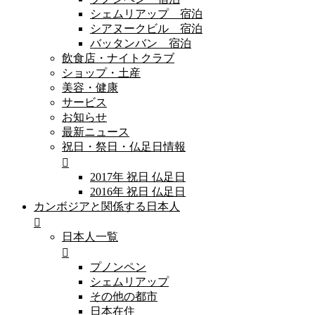
シェムリアップ 宿泊
シアヌークビル 宿泊
バッタンバン 宿泊
飲食店・ナイトクラブ
ショップ・土産
美容・健康
サービス
お知らせ
最新ニュース
祝日・祭日・仏足日情報
2017年 祝日 仏足日
2016年 祝日 仏足日
カンボジアと関係する日本人
日本人一覧
プノンペン
シェムリアップ
その他の都市
日本在住