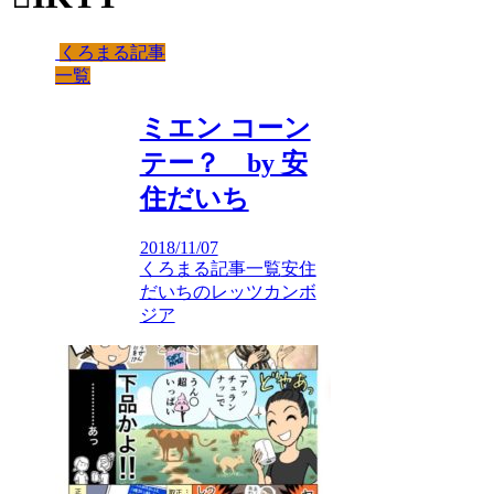
くろまる記事
一覧
ミエン コーン
テー？ by 安
住だいち
2018/11/07
くろまる記事一覧
安住
だいちのレッツカンボ
ジア