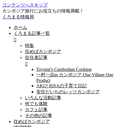
コンテンツへスキップ
カンボジア旅行にお役立ちの情報満載！
くろまる情報局
ホーム
くろまる記事一覧
特集
住めばカンボジア
在住者記事
Toyomi’s Cambodian Cooking
一村一品in カンボジア-One Village One
Product
AKIとRISAの子育て日記
安住だいちのレッツカンボジア
いろんな活動記事
何でも体験
カフェ記事
その他の記事
住めばカンボジア