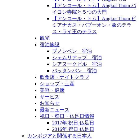
【アンコール・トム】Angkor Thom バ
イヨン寺院と５つの大門
【アンコール・トム】Angkor Thom ピ
ミアナカス・バプーオン・象のテラ
ス・ライ王のテラス
観光
宿泊施設
プノンペン 宿泊
シェムリアップ 宿泊
シアヌークビル 宿泊
バッタンバン 宿泊
飲食店・ナイトクラブ
ショップ・土産
美容・健康
サービス
お知らせ
最新ニュース
祝日・祭日・仏足日情報
2017年 祝日 仏足日
2016年 祝日 仏足日
カンボジアと関係する日本人