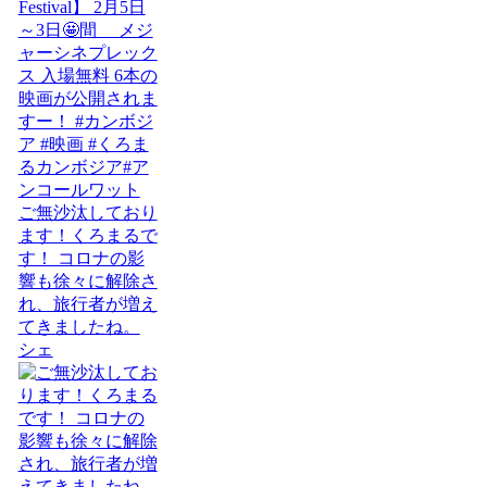
ご無沙汰しており
ます！くろまるで
す！ コロナの影
響も徐々に解除さ
れ、旅行者が増え
てきましたね。
シェ