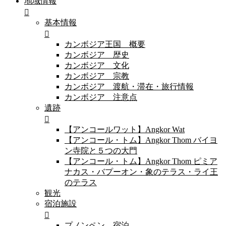
地域情報
基本情報
カンボジア王国 概要
カンボジア 歴史
カンボジア 文化
カンボジア 宗教
カンボジア 渡航・滞在・旅行情報
カンボジア 注意点
遺跡
【アンコールワット】Angkor Wat
【アンコール・トム】Angkor Thom バイヨ
ン寺院と５つの大門
【アンコール・トム】Angkor Thom ピミア
ナカス・バプーオン・象のテラス・ライ王
のテラス
観光
宿泊施設
プノンペン 宿泊