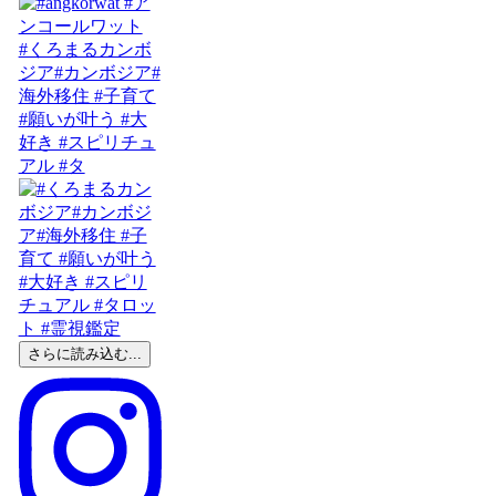
#くろまるカンボ
ジア#カンボジア#
海外移住 #子育て
#願いが叶う #大
好き #スピリチュ
アル #タ
さらに読み込む...