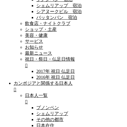
シェムリアップ 宿泊
シアヌークビル 宿泊
バッタンバン 宿泊
飲食店・ナイトクラブ
ショップ・土産
美容・健康
サービス
お知らせ
最新ニュース
祝日・祭日・仏足日情報
2017年 祝日 仏足日
2016年 祝日 仏足日
カンボジアと関係する日本人
日本人一覧
プノンペン
シェムリアップ
その他の都市
日本在住