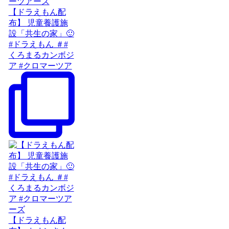
【ドラえもん配
布】 児童養護施
設「共生の家」🙂
#ドラえもん ＃#
くろまるカンボジ
ア #クロマーツア
【ドラえもん配