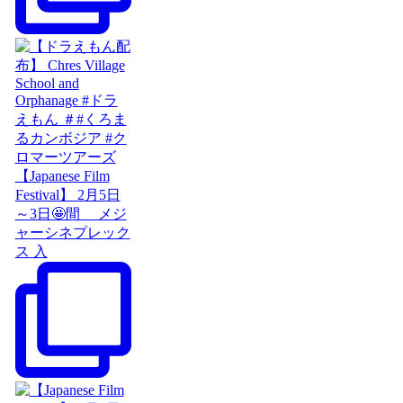
【Japanese Film
Festival】 2月5日
～3日🤩間 メジ
ャーシネプレック
ス 入