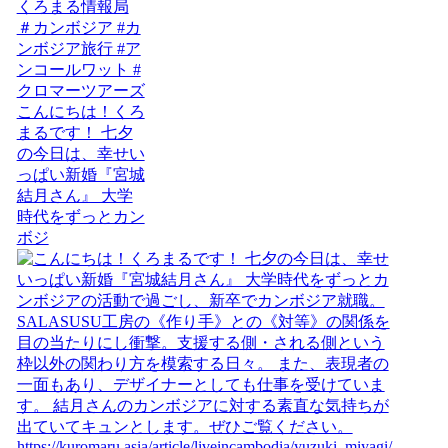
こんにちは！くろ
まるです！ 七夕
の今日は、幸せい
っぱい新婚『宮城
結月さん』 大学
時代をずっとカン
ボジ