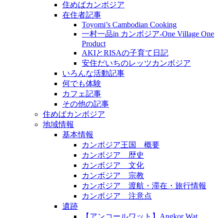
住めばカンボジア
在住者記事
Toyomi’s Cambodian Cooking
一村一品in カンボジア-One Village One
Product
AKIとRISAの子育て日記
安住だいちのレッツカンボジア
いろんな活動記事
何でも体験
カフェ記事
その他の記事
住めばカンボジア
地域情報
基本情報
カンボジア王国 概要
カンボジア 歴史
カンボジア 文化
カンボジア 宗教
カンボジア 渡航・滞在・旅行情報
カンボジア 注意点
遺跡
【アンコールワット】Angkor Wat