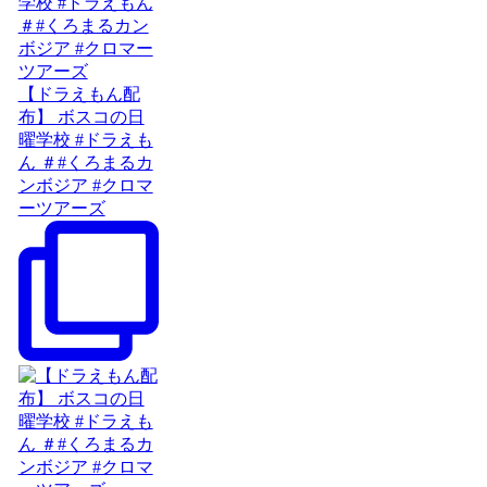
【ドラえもん配
布】 ボスコの日
曜学校 #ドラえも
ん ＃#くろまるカ
ンボジア #クロマ
ーツアーズ