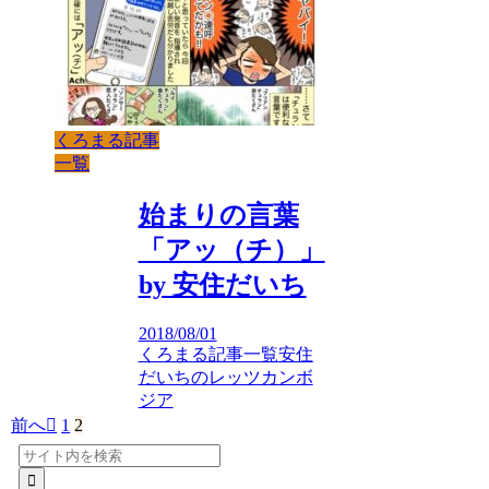
くろまる記事
一覧
始まりの言葉
「アッ（チ）」
by 安住だいち
2018/08/01
くろまる記事一覧
安住
だいちのレッツカンボ
ジア
前へ
1
2