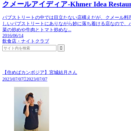
クメールアイディア-Khmer Idea Restaur
パブストリートの中では目立たない店構えだが、クメール料
しいパブストリートにありながら妙に落ち着ける店なので、
菜の炒めや牛肉とトマト炒めな...
2016/06/14
飲食店・ナイトクラブ
【住めばカンボジア】宮城結月さん
2023/07/07
2023/07/07