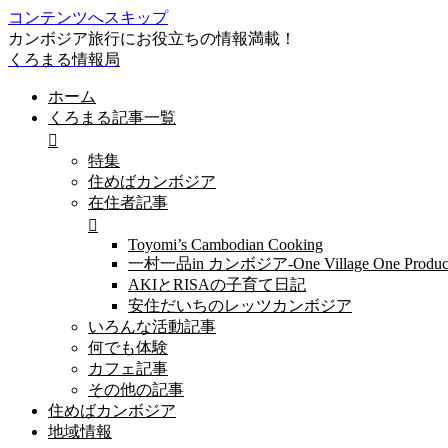
コンテンツへスキップ
カンボジア旅行にお役立ちの情報満載！
くろまる情報局
ホーム
くろまる記事一覧
特集
住めばカンボジア
在住者記事
Toyomi’s Cambodian Cooking
一村一品in カンボジア-One Village One Produc
AKIとRISAの子育て日記
安住だいちのレッツカンボジア
いろんな活動記事
何でも体験
カフェ記事
その他の記事
住めばカンボジア
地域情報