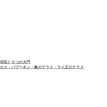
ヨン寺院と５つの大門
ピミアナカス・バプーオン・象のテラス・ライ王のテラス