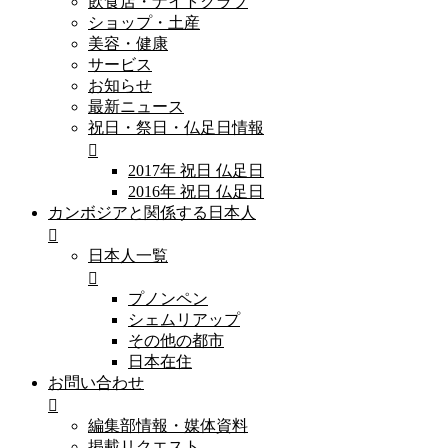
飲食店・ナイトクラブ
ショップ・土産
美容・健康
サービス
お知らせ
最新ニュース
祝日・祭日・仏足日情報
2017年 祝日 仏足日
2016年 祝日 仏足日
カンボジアと関係する日本人
日本人一覧
プノンペン
シェムリアップ
その他の都市
日本在住
お問い合わせ
編集部情報・媒体資料
掲載リクエスト