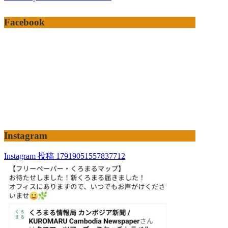
Facebook
Instagram
Instagram 投稿 17919051557837712