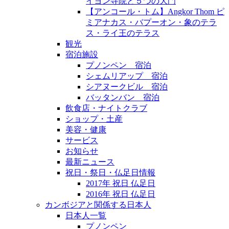
イヨン寺院と５つの大門
【アンコール・トム】Angkor Thom ピ
ミアナカス・バプーオン・象のテラ
ス・ライ王のテラス
観光
宿泊施設
プノンペン 宿泊
シェムリアップ 宿泊
シアヌークビル 宿泊
バッタンバン 宿泊
飲食店・ナイトクラブ
ショップ・土産
美容・健康
サービス
お知らせ
最新ニュース
祝日・祭日・仏足日情報
2017年 祝日 仏足日
2016年 祝日 仏足日
カンボジアと関係する日本人
日本人一覧
プノンペン