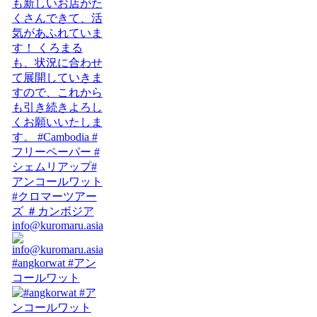
info@kuromaru.asia
#angkorwat #アン
コールワット