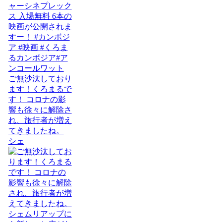
ご無沙汰しており
ます！くろまるで
す！ コロナの影
響も徐々に解除さ
れ、旅行者が増え
てきましたね。
シェ