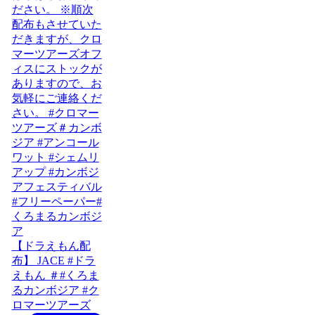
【ドラえもん配
布】 JACE #ドラ
えもん ＃#くろま
るカンボジア #ク
ロマーツアーズ