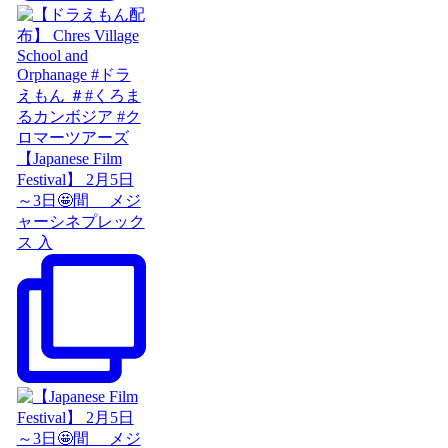
【Japanese Film
Festival】 2月5日
～3日🤩間 メジ
ャーシネプレック
ス 入