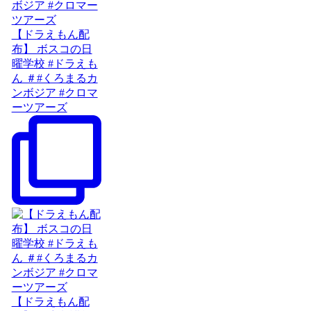
【ドラえもん配
布】 ボスコの日
曜学校 #ドラえも
ん ＃#くろまるカ
ンボジア #クロマ
ーツアーズ
【ドラえもん配