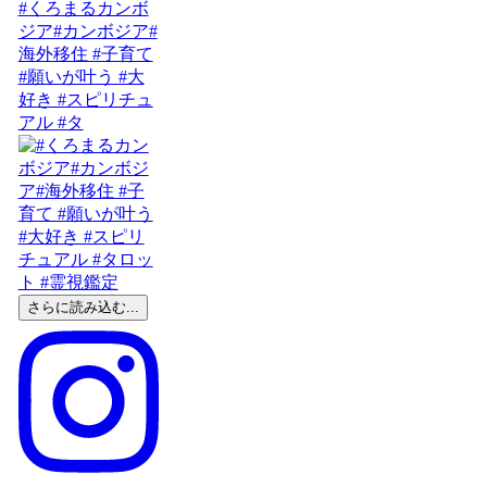
#くろまるカンボ
ジア#カンボジア#
海外移住 #子育て
#願いが叶う #大
好き #スピリチュ
アル #タ
さらに読み込む...