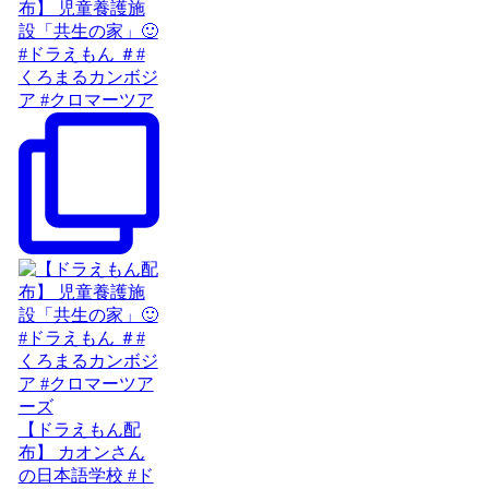
布】 児童養護施
設「共生の家」🙂
#ドラえもん ＃#
くろまるカンボジ
ア #クロマーツア
【ドラえもん配
布】 カオンさん
の日本語学校 #ド