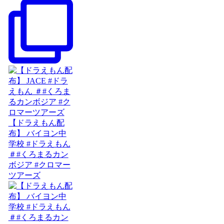
【ドラえもん配
布】 バイヨン中
学校 #ドラえもん
＃#くろまるカン
ボジア #クロマー
ツアーズ