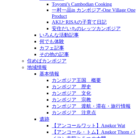
Toyomi’s Cambodian Cooking
一村一品in カンボジア-One Village One
Product
AKIとRISAの子育て日記
安住だいちのレッツカンボジア
いろんな活動記事
何でも体験
カフェ記事
その他の記事
住めばカンボジア
地域情報
基本情報
カンボジア王国 概要
カンボジア 歴史
カンボジア 文化
カンボジア 宗教
カンボジア 渡航・滞在・旅行情報
カンボジア 注意点
遺跡
【アンコールワット】Angkor Wat
【アンコール・トム】Angkor Thom バ