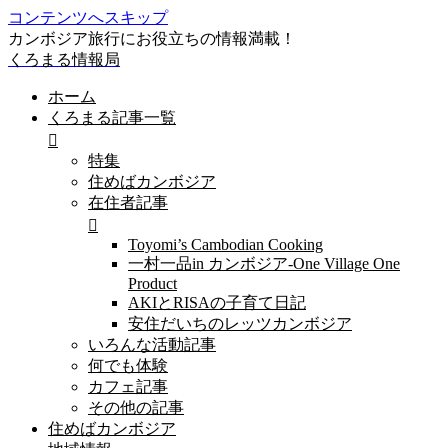
コンテンツへスキップ
カンボジア旅行にお役立ちの情報満載！
くろまる情報局
ホーム
くろまる記事一覧
特集
住めばカンボジア
在住者記事
Toyomi’s Cambodian Cooking
一村一品in カンボジア-One Village One
Product
AKIとRISAの子育て日記
安住だいちのレッツカンボジア
いろんな活動記事
何でも体験
カフェ記事
その他の記事
住めばカンボジア