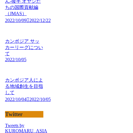
ん-後半 オヤジた
ちの国際貢献編
（JMAS）
2022/10/09
2022/12/22
カンボジア サッ
カーリーグについ
て
2022/10/05
カンボジア人によ
る地域創生を目指
して
2022/10/04
2022/10/05
Twitter
Tweets by
KUROMARU_ASIA