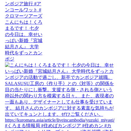
こんにちは！くろ
まるです！ 七夕
の今日は、幸せい
っぱい新婚『宮城
結月さん』 大学
時代をずっとカン
ボジ