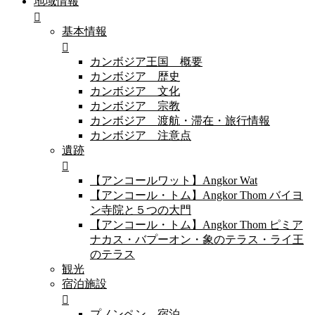
地域情報
基本情報
カンボジア王国 概要
カンボジア 歴史
カンボジア 文化
カンボジア 宗教
カンボジア 渡航・滞在・旅行情報
カンボジア 注意点
遺跡
【アンコールワット】Angkor Wat
【アンコール・トム】Angkor Thom バイヨ
ン寺院と５つの大門
【アンコール・トム】Angkor Thom ピミア
ナカス・バプーオン・象のテラス・ライ王
のテラス
観光
宿泊施設
プノンペン 宿泊