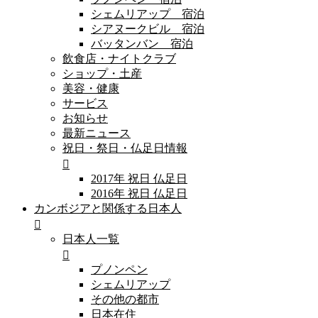
シェムリアップ 宿泊
シアヌークビル 宿泊
バッタンバン 宿泊
飲食店・ナイトクラブ
ショップ・土産
美容・健康
サービス
お知らせ
最新ニュース
祝日・祭日・仏足日情報
2017年 祝日 仏足日
2016年 祝日 仏足日
カンボジアと関係する日本人
日本人一覧
プノンペン
シェムリアップ
その他の都市
日本在住