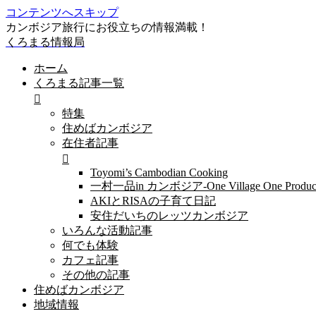
コンテンツへスキップ
カンボジア旅行にお役立ちの情報満載！
くろまる情報局
ホーム
くろまる記事一覧
特集
住めばカンボジア
在住者記事
Toyomi’s Cambodian Cooking
一村一品in カンボジア-One Village One Produc
AKIとRISAの子育て日記
安住だいちのレッツカンボジア
いろんな活動記事
何でも体験
カフェ記事
その他の記事
住めばカンボジア
地域情報