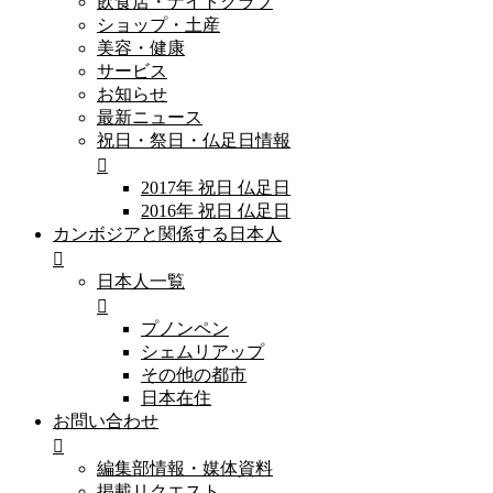
飲食店・ナイトクラブ
ショップ・土産
美容・健康
サービス
お知らせ
最新ニュース
祝日・祭日・仏足日情報
2017年 祝日 仏足日
2016年 祝日 仏足日
カンボジアと関係する日本人
日本人一覧
プノンペン
シェムリアップ
その他の都市
日本在住
お問い合わせ
編集部情報・媒体資料
掲載リクエスト