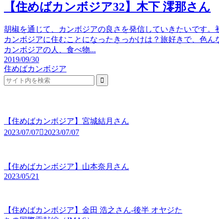
【住めばカンボジア32】木下 澪那さん
胡椒を通じて、カンボジアの良さを発信していきたいです。初
カンボジアに住むことになったきっかけは？旅好きで、色ん
カンボジアの人、食べ物...
2019/09/30
住めばカンボジア
【住めばカンボジア】宮城結月さん
2023/07/07
2023/07/07
【住めばカンボジア】山本奈月さん
2023/05/21
【住めばカンボジア】金田 浩之さん-後半 オヤジた