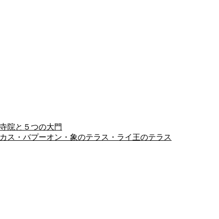
ヨン寺院と５つの大門
ピミアナカス・バプーオン・象のテラス・ライ王のテラス