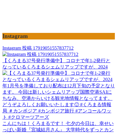
Instagram
Instagram 投稿 17919051557837712
【くろまる37号発行準備中】 コロナで年1-2発行と
なっているくろまるシェムリアップですが、2024
こんにちは！くろまるです！ 七夕の今日は、幸せい
っぱい新婚『宮城結月さん』 大学時代をずっとカン