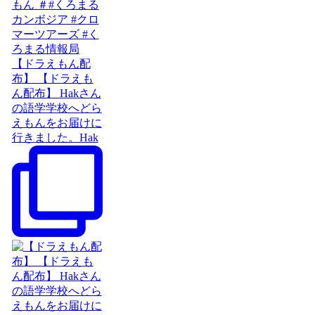
【ドラえもん配
布】 【ドラえも
ん配布】 Hakさん
の語学学校へどら
えもんをお届けに
行きました。Hak