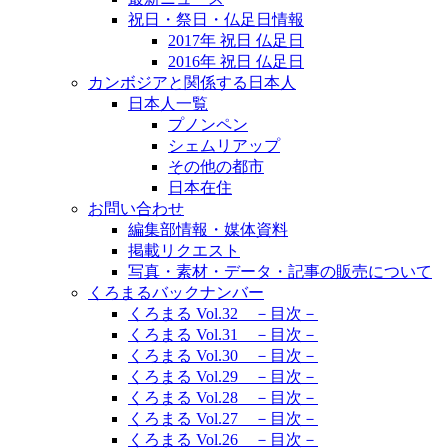
祝日・祭日・仏足日情報
2017年 祝日 仏足日
2016年 祝日 仏足日
カンボジアと関係する日本人
日本人一覧
プノンペン
シェムリアップ
その他の都市
日本在住
お問い合わせ
編集部情報・媒体資料
掲載リクエスト
写真・素材・データ・記事の販売について
くろまるバックナンバー
くろまる Vol.32 －目次－
くろまる Vol.31 －目次－
くろまる Vol.30 －目次－
くろまる Vol.29 －目次－
くろまる Vol.28 －目次－
くろまる Vol.27 －目次－
くろまる Vol.26 －目次－