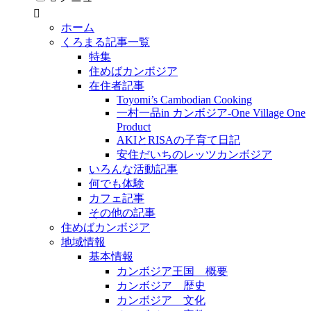
ホーム
くろまる記事一覧
特集
住めばカンボジア
在住者記事
Toyomi’s Cambodian Cooking
一村一品in カンボジア-One Village One
Product
AKIとRISAの子育て日記
安住だいちのレッツカンボジア
いろんな活動記事
何でも体験
カフェ記事
その他の記事
住めばカンボジア
地域情報
基本情報
カンボジア王国 概要
カンボジア 歴史
カンボジア 文化