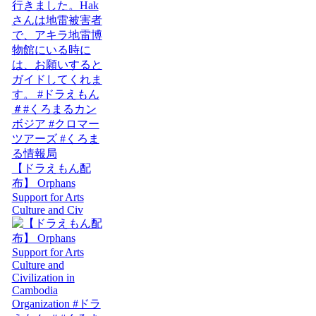
【ドラえもん配
布】 Orphans
Support for Arts
Culture and Civ