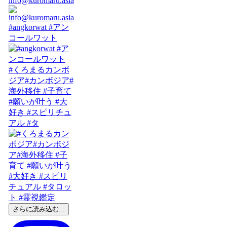
info@kuromaru.asia
#angkorwat #アン
コールワット
#くろまるカンボ
ジア#カンボジア#
海外移住 #子育て
#願いが叶う #大
好き #スピリチュ
アル #タ
さらに読み込む...