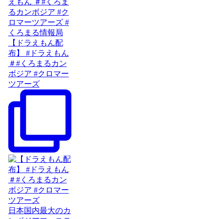
【ドラえもん配
布】 #ドラえもん
＃#くろまるカン
ボジア #クロマー
ツアーズ
日本国内最大のカ