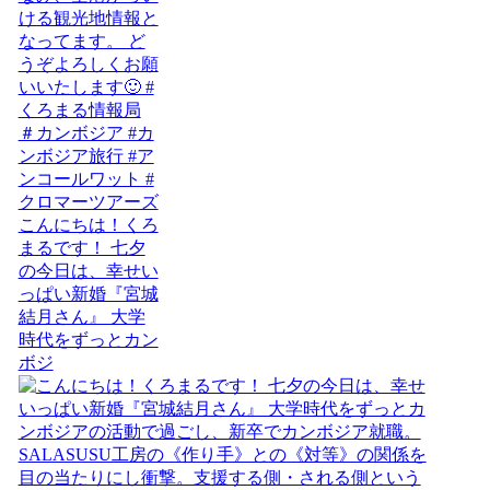
こんにちは！くろ
まるです！ 七夕
の今日は、幸せい
っぱい新婚『宮城
結月さん』 大学
時代をずっとカン
ボジ