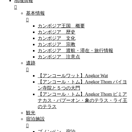
地域情報
基本情報
カンボジア王国 概要
カンボジア 歴史
カンボジア 文化
カンボジア 宗教
カンボジア 渡航・滞在・旅行情報
カンボジア 注意点
遺跡
【アンコールワット】Angkor Wat
【アンコール・トム】Angkor Thom バイヨ
ン寺院と５つの大門
【アンコール・トム】Angkor Thom ピミア
ナカス・バプーオン・象のテラス・ライ王
のテラス
観光
宿泊施設
プノンペン 宿泊