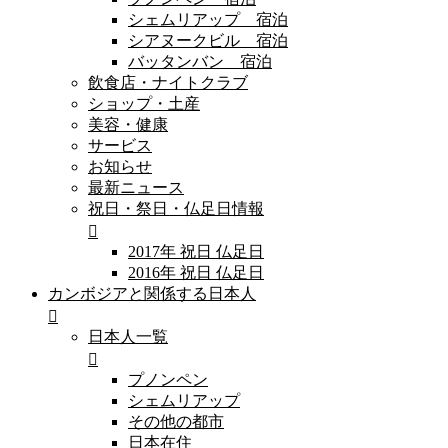
シェムリアップ 宿泊
シアヌークビル 宿泊
バッタンバン 宿泊
飲食店・ナイトクラブ
ショップ・土産
美容・健康
サービス
お知らせ
最新ニュース
祝日・祭日・仏足日情報
2017年 祝日 仏足日
2016年 祝日 仏足日
カンボジアと関係する日本人
日本人一覧
プノンペン
シェムリアップ
その他の都市
日本在住