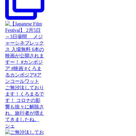
ご無沙汰しており
ます！くろまるで
す！ コロナの影
響も徐々に解除さ
れ、旅行者が増え
てきましたね。
シェ