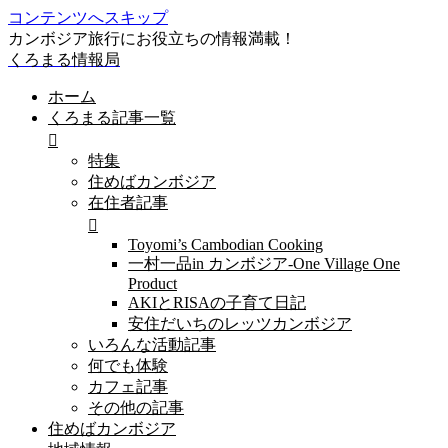
コンテンツへスキップ
カンボジア旅行にお役立ちの情報満載！
くろまる情報局
ホーム
くろまる記事一覧
特集
住めばカンボジア
在住者記事
Toyomi’s Cambodian Cooking
一村一品in カンボジア-One Village One
Product
AKIとRISAの子育て日記
安住だいちのレッツカンボジア
いろんな活動記事
何でも体験
カフェ記事
その他の記事
住めばカンボジア