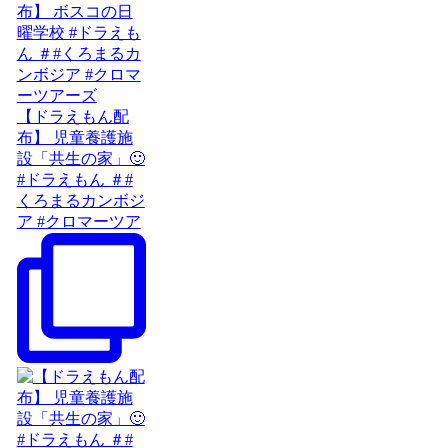
【ドラえもん配
布】 児童養護施
設「共生の家」🙂
#ドラえもん ＃#
くろまるカンボジ
ア #クロマーツア