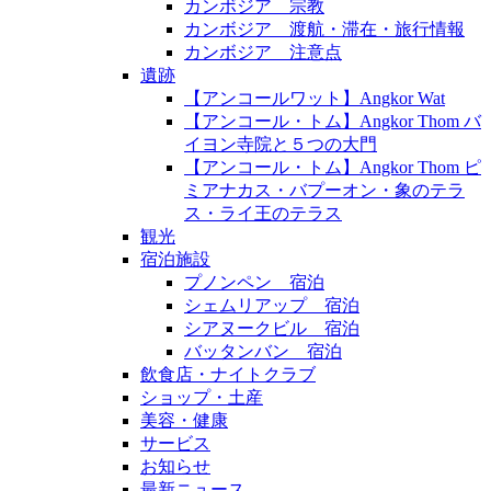
カンボジア 宗教
カンボジア 渡航・滞在・旅行情報
カンボジア 注意点
遺跡
【アンコールワット】Angkor Wat
【アンコール・トム】Angkor Thom バ
イヨン寺院と５つの大門
【アンコール・トム】Angkor Thom ピ
ミアナカス・バプーオン・象のテラ
ス・ライ王のテラス
観光
宿泊施設
プノンペン 宿泊
シェムリアップ 宿泊
シアヌークビル 宿泊
バッタンバン 宿泊
飲食店・ナイトクラブ
ショップ・土産
美容・健康
サービス
お知らせ
最新ニュース