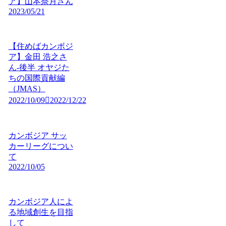
ア】山本奈月さん
2023/05/21
【住めばカンボジ
ア】金田 浩之さ
ん-後半 オヤジた
ちの国際貢献編
（JMAS）
2022/10/09
2022/12/22
カンボジア サッ
カーリーグについ
て
2022/10/05
カンボジア人によ
る地域創生を目指
して