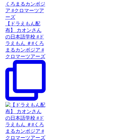
【ドラえもん配
布】 カオンさん
の日本語学校 #ド
ラえもん ＃#くろ
まるカンボジア #
クロマーツアーズ