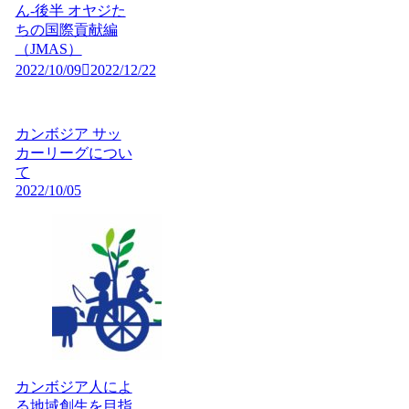
ん-後半 オヤジた
ちの国際貢献編
（JMAS）
2022/10/09
2022/12/22
カンボジア サッ
カーリーグについ
て
2022/10/05
カンボジア人によ
る地域創生を目指