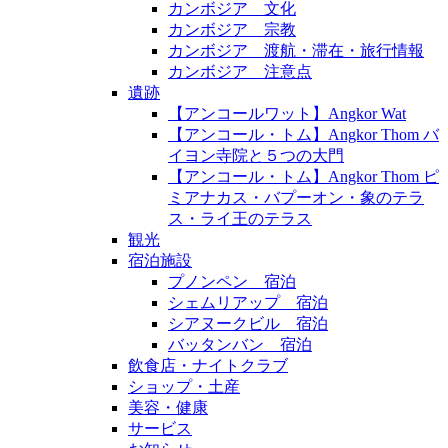
カンボジア 文化
カンボジア 宗教
カンボジア 渡航・滞在・旅行情報
カンボジア 注意点
遺跡
【アンコールワット】Angkor Wat
【アンコール・トム】Angkor Thom バ
イヨン寺院と５つの大門
【アンコール・トム】Angkor Thom ピ
ミアナカス・バプーオン・象のテラ
ス・ライ王のテラス
観光
宿泊施設
プノンペン 宿泊
シェムリアップ 宿泊
シアヌークビル 宿泊
バッタンバン 宿泊
飲食店・ナイトクラブ
ショップ・土産
美容・健康
サービス