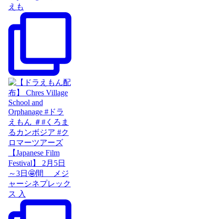
えも
【Japanese Film
Festival】 2月5日
～3日🤩間 メジ
ャーシネプレック
ス 入