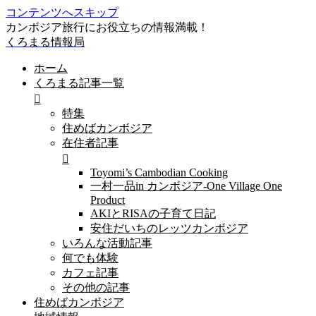
コンテンツへスキップ
カンボジア旅行にお役立ちの情報満載！
くろまる情報局
ホーム
くろまる記事一覧
特集
住めばカンボジア
在住者記事
Toyomi’s Cambodian Cooking
一村一品in カンボジア-One Village One
Product
AKIとRISAの子育て日記
安住だいちのレッツカンボジア
いろんな活動記事
何でも体験
カフェ記事
その他の記事
住めばカンボジア