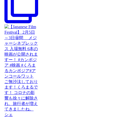
ご無沙汰しており
ます！くろまるで
す！ コロナの影
響も徐々に解除さ
れ、旅行者が増え
てきましたね。
シェ