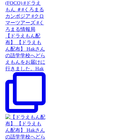
【ドラえもん配
布】 【ドラえも
ん配布】 Hakさん
の語学学校へどら
えもんをお届けに
行きました。Hak