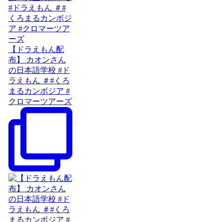
【ドラえもん配
布】 カオンさん
の日本語学校 #ド
ラえもん ＃#くろ
まるカンボジア #
クロマーツアーズ