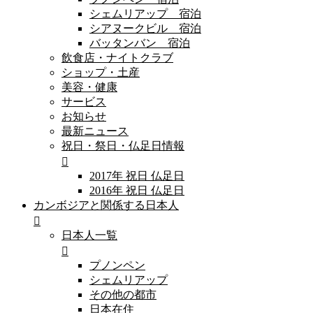
シェムリアップ 宿泊
シアヌークビル 宿泊
バッタンバン 宿泊
飲食店・ナイトクラブ
ショップ・土産
美容・健康
サービス
お知らせ
最新ニュース
祝日・祭日・仏足日情報
2017年 祝日 仏足日
2016年 祝日 仏足日
カンボジアと関係する日本人
日本人一覧
プノンペン
シェムリアップ
その他の都市
日本在住