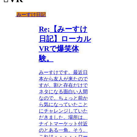
みーすけ日記
Re;【みーすけ
日記】ローカル
VRで爆笑体
験。
みーすけです。最近日
本から友人が来たので
すが、割と存在だけで
ネタになる面白い人間
なので、ちょっと前か
ら気になっていたこと
にチャレンジしていた
だきました。場所は、
ナイトマーケット付近
のとある一角。そう、
これは・・・・・ロー