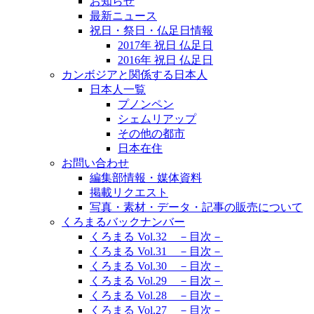
お知らせ
最新ニュース
祝日・祭日・仏足日情報
2017年 祝日 仏足日
2016年 祝日 仏足日
カンボジアと関係する日本人
日本人一覧
プノンペン
シェムリアップ
その他の都市
日本在住
お問い合わせ
編集部情報・媒体資料
掲載リクエスト
写真・素材・データ・記事の販売について
くろまるバックナンバー
くろまる Vol.32 －目次－
くろまる Vol.31 －目次－
くろまる Vol.30 －目次－
くろまる Vol.29 －目次－
くろまる Vol.28 －目次－
くろまる Vol.27 －目次－