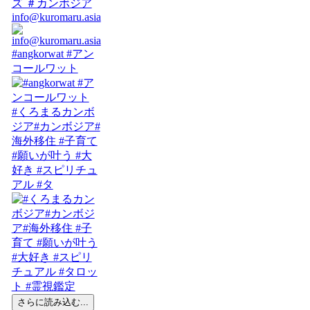
info@kuromaru.asia
#angkorwat #アン
コールワット
#くろまるカンボ
ジア#カンボジア#
海外移住 #子育て
#願いが叶う #大
好き #スピリチュ
アル #タ
さらに読み込む...