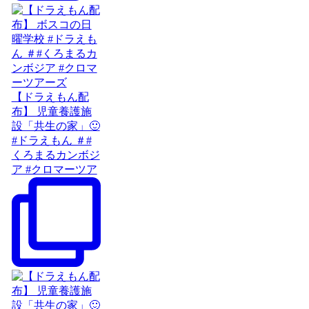
【ドラえもん配
布】 児童養護施
設「共生の家」🙂
#ドラえもん ＃#
くろまるカンボジ
ア #クロマーツア