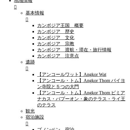
地域情報
基本情報
カンボジア王国 概要
カンボジア 歴史
カンボジア 文化
カンボジア 宗教
カンボジア 渡航・滞在・旅行情報
カンボジア 注意点
遺跡
【アンコールワット】Angkor Wat
【アンコール・トム】Angkor Thom バイヨ
ン寺院と５つの大門
【アンコール・トム】Angkor Thom ピミア
ナカス・バプーオン・象のテラス・ライ王
のテラス
観光
宿泊施設
プノンペン 宿泊