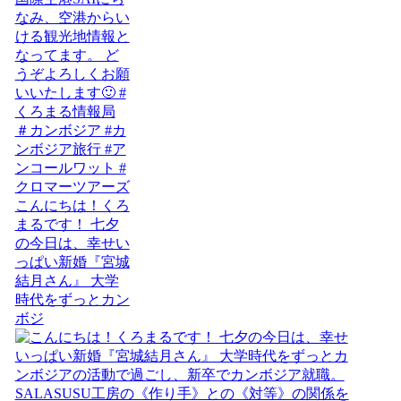
こんにちは！くろ
まるです！ 七夕
の今日は、幸せい
っぱい新婚『宮城
結月さん』 大学
時代をずっとカン
ボジ