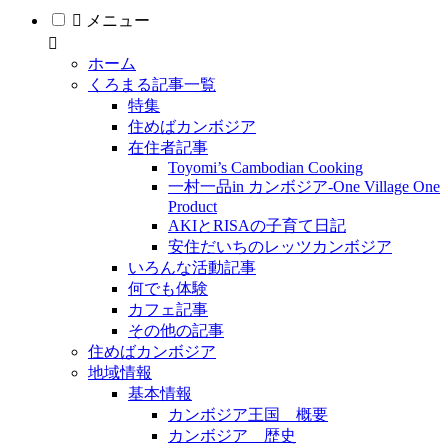
メニュー
ホーム
くろまる記事一覧
特集
住めばカンボジア
在住者記事
Toyomi’s Cambodian Cooking
一村一品in カンボジア-One Village One
Product
AKIとRISAの子育て日記
安住だいちのレッツカンボジア
いろんな活動記事
何でも体験
カフェ記事
その他の記事
住めばカンボジア
地域情報
基本情報
カンボジア王国 概要
カンボジア 歴史