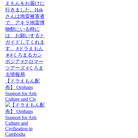
【ドラえもん配
布】 Orphans
Support for Arts
Culture and Civ