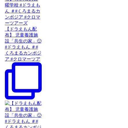
【ドラえもん配
布】 児童養護施
設「共生の家」🙂
#ドラえもん ＃#
くろまるカンボジ
ア #クロマーツア