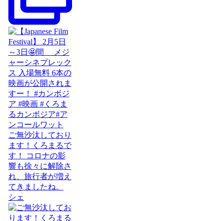
ご無沙汰しており
ます！くろまるで
す！ コロナの影
響も徐々に解除さ
れ、旅行者が増え
てきましたね。
シェ