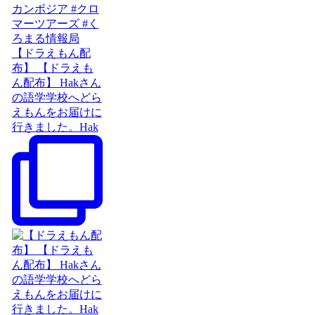
【ドラえもん配
布】 【ドラえも
ん配布】 Hakさん
の語学学校へどら
えもんをお届けに
行きました。Hak