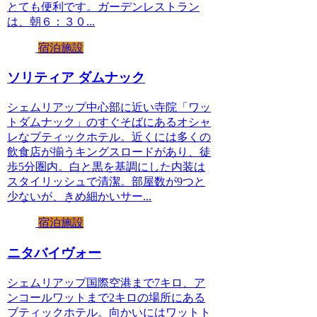
とても便利です。ガーデンレストラン
は、朝６：３０...
宿泊施設
ソリティア ダムナック
シェムリアップ中心部に近い寺院「ワッ
トダムナック」のすぐそばにあるオシャ
レなブティックホテル。近くには多くの
飲食店が揃うキングスロードがあり、徒
歩5分圏内。白と黒を基調にした内装は
スタイリッシュで清潔。部屋数が9つと
少ないが、きめ細かいサー...
宿泊施設
ニタバイヴォー
シェムリアップ国際空港まで7キロ、ア
ンコールワットまで2キロの場所にある
ブティックホテル。向かいにはワットト