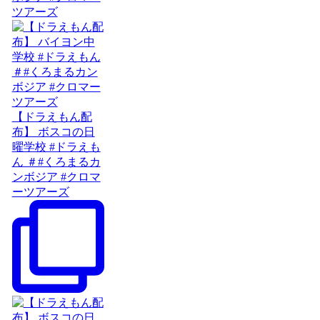
ツアーズ
【ドラえもん配
布】 ボスコの日
曜学校 #ドラえも
ん ＃#くろまるカ
ンボジア #クロマ
ーツアーズ