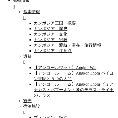
地域情報
基本情報
カンボジア王国 概要
カンボジア 歴史
カンボジア 文化
カンボジア 宗教
カンボジア 渡航・滞在・旅行情報
カンボジア 注意点
遺跡
【アンコールワット】Angkor Wat
【アンコール・トム】Angkor Thom バイヨ
ン寺院と５つの大門
【アンコール・トム】Angkor Thom ピミア
ナカス・バプーオン・象のテラス・ライ王
のテラス
観光
宿泊施設
プノンペン 宿泊