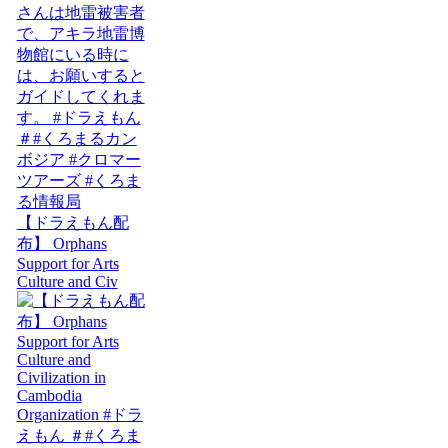
【ドラえもん配
布】 Orphans
Support for Arts
Culture and Civ