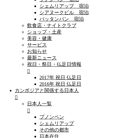
シェムリアップ 宿泊
シアヌークビル 宿泊
バッタンバン 宿泊
飲食店・ナイトクラブ
ショップ・土産
美容・健康
サービス
お知らせ
最新ニュース
祝日・祭日・仏足日情報
2017年 祝日 仏足日
2016年 祝日 仏足日
カンボジアと関係する日本人
日本人一覧
プノンペン
シェムリアップ
その他の都市
日本在住