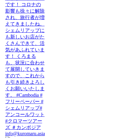
info@kuromaru.asia