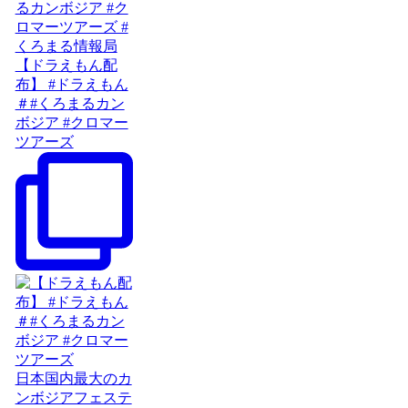
【ドラえもん配
布】 #ドラえもん
＃#くろまるカン
ボジア #クロマー
ツアーズ
日本国内最大のカ
ンボジアフェステ