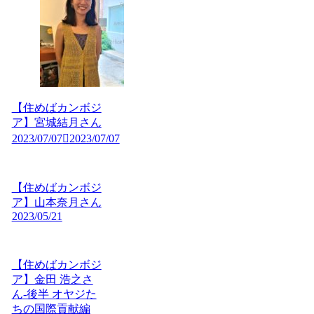
【住めばカンボジ
ア】宮城結月さん
2023/07/07
2023/07/07
【住めばカンボジ
ア】山本奈月さん
2023/05/21
【住めばカンボジ
ア】金田 浩之さ
ん-後半 オヤジた
ちの国際貢献編