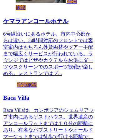
宿泊
施設
ケマラアンコールホテル
6号線沿いにあるホテル。市内中心部か
らは遠い。24時間対応のフロントでは客
室案内はもちろん外貨両替やツアー手配
まで幅広くサービスが行われている。ラ
ウンジではピザやカクテルをお供にダー
ツやスクリーンでのスポーツ観戦が楽し
める。レストランではプ...
宿泊施設
Baca Villa
Baca Villaは、カンボジアのシェムリアッ
プ市内にあるゲストハウス。世界遺産の
アンコールワットまでは１０分の距離に
あり、有名なパブストリートやオールド
マーケットまでは徒歩で行ける距離で、