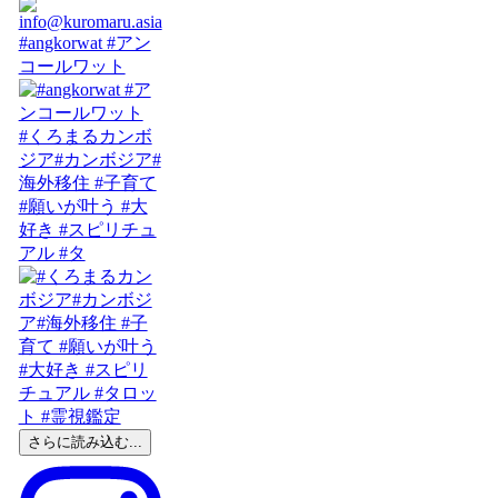
#angkorwat #アン
コールワット
#くろまるカンボ
ジア#カンボジア#
海外移住 #子育て
#願いが叶う #大
好き #スピリチュ
アル #タ
さらに読み込む...