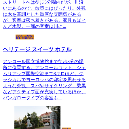
ストリートへは徒歩5分圏内だが、川沿
いにあるので、散策にはぴったり。外観
は木を基調とした重厚な雰囲気がある
が、客室は落ち着きがある。家具もほと
んど木製。一部の客室は川に...
宿泊施設
ヘリテージ スイーツ ホテル
アンコール国立博物館まで徒歩3分の場
所に位置する。アンコールワット、シェ
ムリアップ国際空港まで8キロほど。ク
ラシカルでヨーロッパの邸宅を思わせる
ような外観。スパやサイクリング、乗馬
などアクティブ面が充実しているほか、
バンガロータイプの客室も...