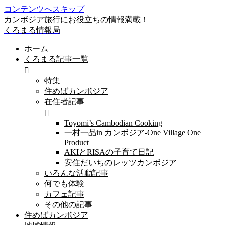
コンテンツへスキップ
カンボジア旅行にお役立ちの情報満載！
くろまる情報局
ホーム
くろまる記事一覧
特集
住めばカンボジア
在住者記事
Toyomi’s Cambodian Cooking
一村一品in カンボジア-One Village One
Product
AKIとRISAの子育て日記
安住だいちのレッツカンボジア
いろんな活動記事
何でも体験
カフェ記事
その他の記事
住めばカンボジア