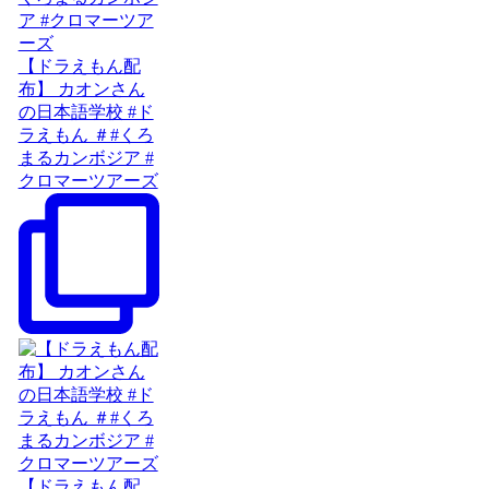
【ドラえもん配
布】 カオンさん
の日本語学校 #ド
ラえもん ＃#くろ
まるカンボジア #
クロマーツアーズ
【ドラえもん配