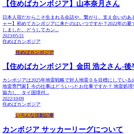
【住めばカンボジア】山本奈月さん
日本人宿だからこそ生まれる会話や、繋がり、支え合いのあ
ャー】初めてカンボジアに来たのはいつですか？2022年の
しました。どうしてカン...
2023/05/21
住めばカンボジア
住めばカンボジア
【住めばカンボジア】金田 浩之さん-後
カンボジアは2025年地雷戦略で対人地雷０を目標にしている
地雷専門家】今の仕事はどういったお仕事ですか？ 地雷処
協力し、タイ国境付...
2022/10/09
住めばカンボジア
いろんな活動記事
カンボジア サッカーリーグについて