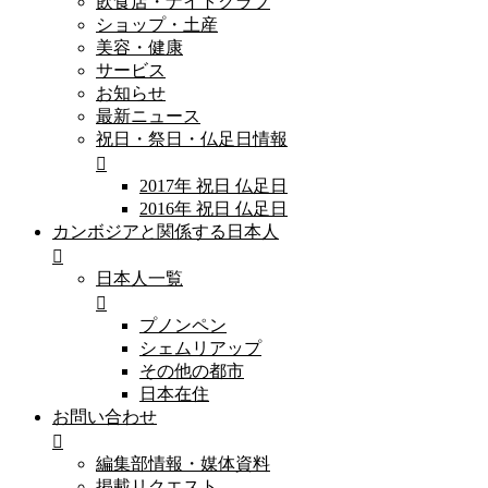
飲食店・ナイトクラブ
ショップ・土産
美容・健康
サービス
お知らせ
最新ニュース
祝日・祭日・仏足日情報
2017年 祝日 仏足日
2016年 祝日 仏足日
カンボジアと関係する日本人
日本人一覧
プノンペン
シェムリアップ
その他の都市
日本在住
お問い合わせ
編集部情報・媒体資料
掲載リクエスト