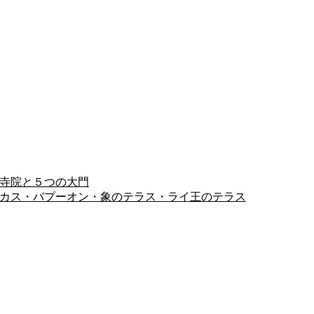
ヨン寺院と５つの大門
ピミアナカス・バプーオン・象のテラス・ライ王のテラス