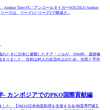
Tiger FC / アンコールタイガーSOLTILO Angkor
リーグは、リーグ1とリーグ2で構成さ...
て
歳のときに日本に避難したチア・ノルが、1994年、遺跡修
始まりました。当初は村人の生活向上のため、住民と手作
半- カンボジアでのPKO国際貢献編
した。【JMAS日本地雷処理を支援する会/地雷専門家】