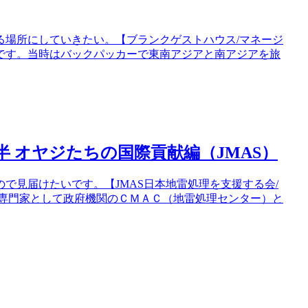
る場所にしていきたい。【ブランクゲストハウス/マネージ
夏です。当時はバックパッカーで東南アジアと南アジアを旅
半 オヤジたちの国際貢献編（JMAS）
ので見届けたいです。【JMAS日本地雷処理を支援する会/
理専門家として政府機関のＣＭＡＣ（地雷処理センター）と