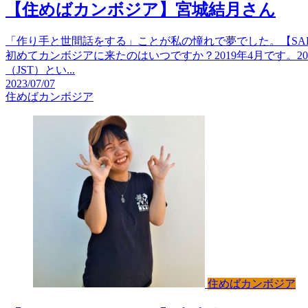
【住めばカンボジア】宮城結月さん
「作り手と世間話をする」ことが私の憧れで夢でした。【SA
初めてカンボジアに来たのはいつですか？2019年4月です。
（JST）とい...
2023/07/07
住めばカンボジア
住めばカンボジア