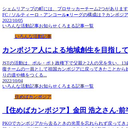
シェムリアップの町には、プロサッカーチーム2つがあります。Angkor 
FC / ソルティーロ・アンコール●リーグの構成は？カンボジア
2022/10/05
いろんな活動記事
お知らせ
くろまる記事一覧
いろんな活動記事
カンボジア人による地域創生を目指し
JSTの活動は、ポル・ポト政権下で父親と2人の兄を失い、13
復チームの一員として祖国カンボジアに戻ってきたことから
りの道や橋をつくる...
2022/10/04
いろんな活動記事
お知らせ
くろまる記事一覧
住めばカンボジア
【住めばカンボジア】金田 浩之さん-前
PKOでカンボジアから去るときの光景を忘れられず戻ってきま