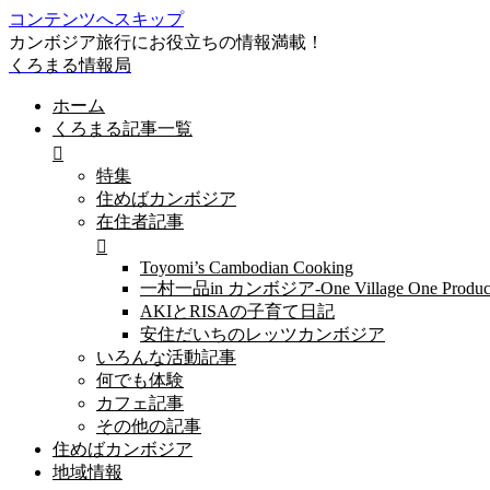
コンテンツへスキップ
カンボジア旅行にお役立ちの情報満載！
くろまる情報局
ホーム
くろまる記事一覧
特集
住めばカンボジア
在住者記事
Toyomi’s Cambodian Cooking
一村一品in カンボジア-One Village One Produc
AKIとRISAの子育て日記
安住だいちのレッツカンボジア
いろんな活動記事
何でも体験
カフェ記事
その他の記事
住めばカンボジア
地域情報