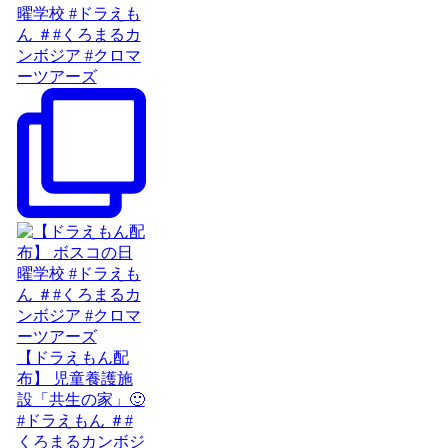
曜学校 #ドラえも
ん ＃#くろまるカ
ンボジア #クロマ
ーツアーズ
【ドラえもん配
布】 児童養護施
設「共生の家」🙂
#ドラえもん ＃#
くろまるカンボジ