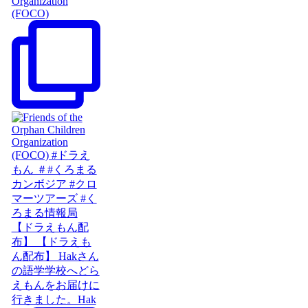
Organization
(FOCO)
【ドラえもん配
布】 【ドラえも
ん配布】 Hakさん
の語学学校へどら
えもんをお届けに
行きました。Hak