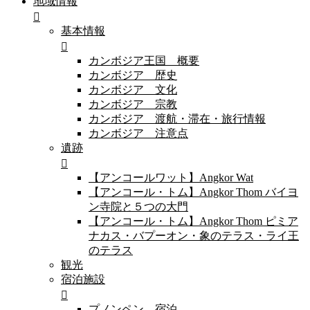
地域情報
基本情報
カンボジア王国 概要
カンボジア 歴史
カンボジア 文化
カンボジア 宗教
カンボジア 渡航・滞在・旅行情報
カンボジア 注意点
遺跡
【アンコールワット】Angkor Wat
【アンコール・トム】Angkor Thom バイヨ
ン寺院と５つの大門
【アンコール・トム】Angkor Thom ピミア
ナカス・バプーオン・象のテラス・ライ王
のテラス
観光
宿泊施設
プノンペン 宿泊