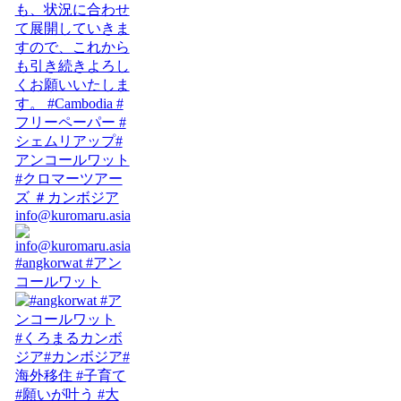
info@kuromaru.asia
#angkorwat #アン
コールワット
#くろまるカンボ
ジア#カンボジア#
海外移住 #子育て
#願いが叶う #大