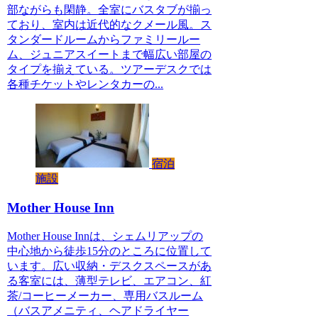
部ながらも閑静。全室にバスタブが揃っ
ており、室内は近代的なクメール風。ス
タンダードルームからファミリールー
ム、ジュニアスイートまで幅広い部屋の
タイプを揃えている。ツアーデスクでは
各種チケットやレンタカーの...
宿泊
施設
Mother House Inn
Mother House Innは、シェムリアップの
中心地から徒歩15分のところに位置して
います。広い収納・デスクスペースがあ
る客室には、薄型テレビ、エアコン、紅
茶/コーヒーメーカー、専用バスルーム
（バスアメニティ、ヘアドライヤー