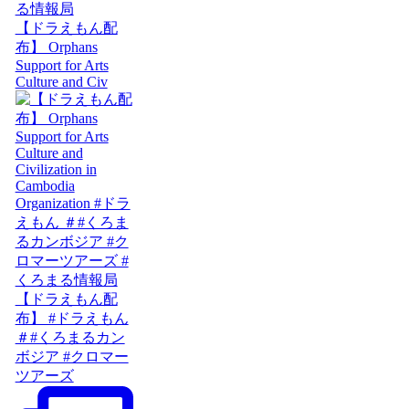
【ドラえもん配
布】 Orphans
Support for Arts
Culture and Civ
【ドラえもん配
布】 #ドラえもん
＃#くろまるカン
ボジア #クロマー
ツアーズ