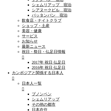
シェムリアップ 宿泊
シアヌークビル 宿泊
バッタンバン 宿泊
飲食店・ナイトクラブ
ショップ・土産
美容・健康
サービス
お知らせ
最新ニュース
祝日・祭日・仏足日情報
2017年 祝日 仏足日
2016年 祝日 仏足日
カンボジアと関係する日本人
日本人一覧
プノンペン
シェムリアップ
その他の都市
日本在住