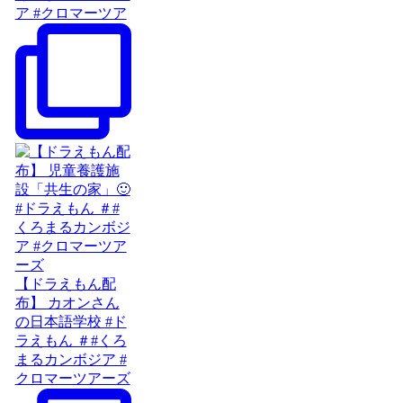
ア #クロマーツア
【ドラえもん配
布】 カオンさん
の日本語学校 #ド
ラえもん ＃#くろ
まるカンボジア #
クロマーツアーズ