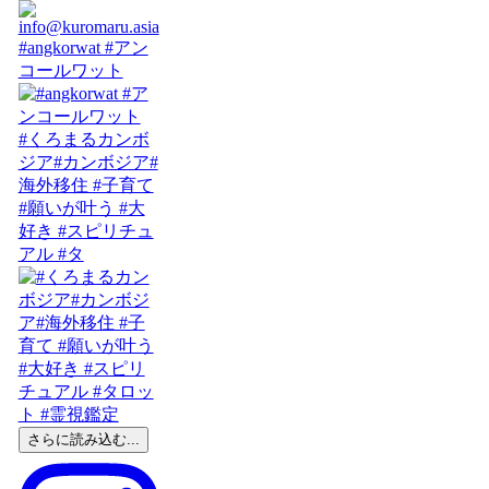
#angkorwat #アン
コールワット
#くろまるカンボ
ジア#カンボジア#
海外移住 #子育て
#願いが叶う #大
好き #スピリチュ
アル #タ
さらに読み込む...