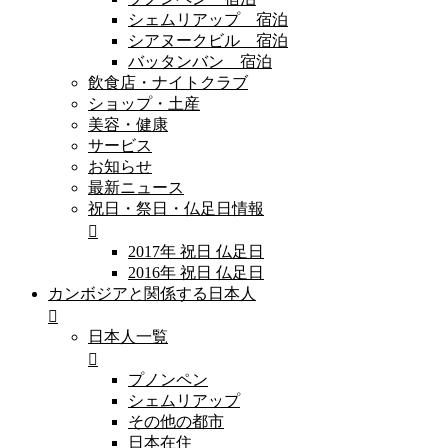
シェムリアップ 宿泊
シアヌークビル 宿泊
バッタンバン 宿泊
飲食店・ナイトクラブ
ショップ・土産
美容・健康
サービス
お知らせ
最新ニュース
祝日・祭日・仏足日情報
2017年 祝日 仏足日
2016年 祝日 仏足日
カンボジアと関係する日本人
日本人一覧
プノンペン
シェムリアップ
その他の都市
日本在住