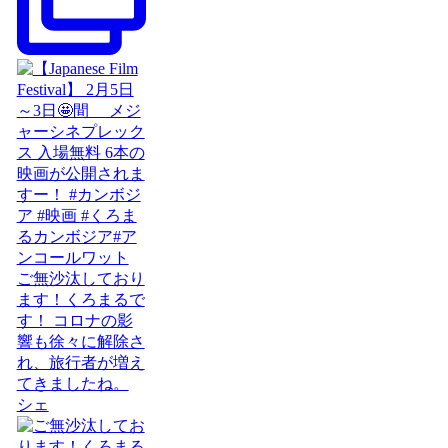
ご無沙汰しており
ます！くろまるで
す！ コロナの影
響も徐々に解除さ
れ、旅行者が増え
てきましたね。
シェ