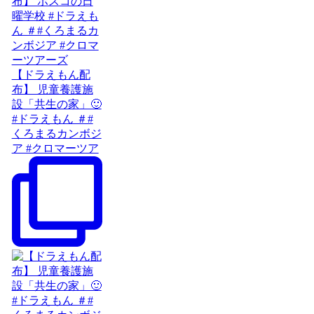
【ドラえもん配
布】 児童養護施
設「共生の家」🙂
#ドラえもん ＃#
くろまるカンボジ
ア #クロマーツア