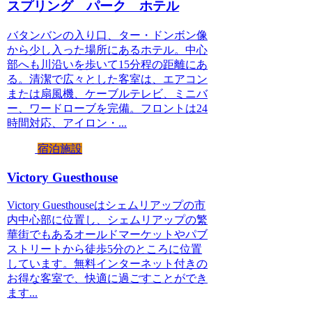
スプリング パーク ホテル
バタンバンの入り口、ター・ドンボン像
から少し入った場所にあるホテル。中心
部へも川沿いを歩いて15分程の距離にあ
る。清潔で広々とした客室は、エアコン
または扇風機、ケーブルテレビ、ミニバ
ー、ワードローブを完備。フロントは24
時間対応、アイロン・...
宿泊施設
Victory Guesthouse
Victory Guesthouseはシェムリアップの市
内中心部に位置し、シェムリアップの繁
華街でもあるオールドマーケットやパブ
ストリートから徒歩5分のところに位置
しています。無料インターネット付きの
お得な客室で、快適に過ごすことができ
ます...