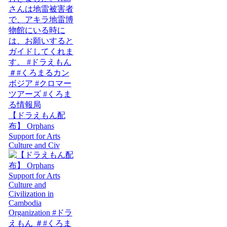
【ドラえもん配
布】 Orphans
Support for Arts
Culture and Civ