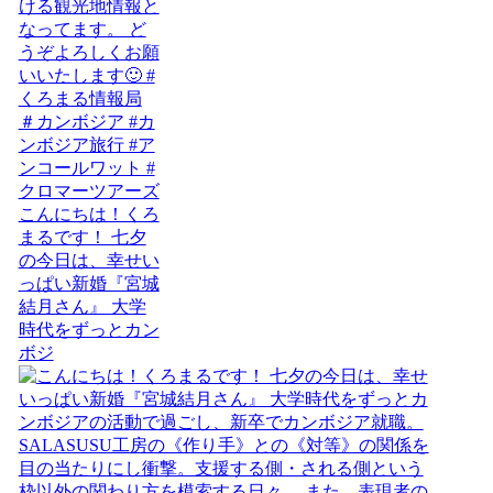
こんにちは！くろ
まるです！ 七夕
の今日は、幸せい
っぱい新婚『宮城
結月さん』 大学
時代をずっとカン
ボジ