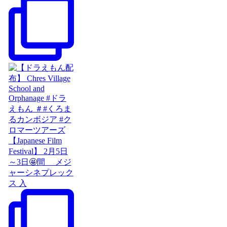
【Japanese Film
Festival】 2月5日
～3日🤩間 メジ
ャーシネプレック
ス 入