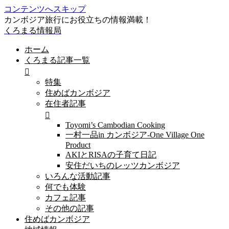
コンテンツへスキップ
カンボジア旅行にお役立ちの情報満載！
くろまる情報局
ホーム
くろまる記事一覧
特集
住めばカンボジア
在住者記事
Toyomi’s Cambodian Cooking
一村一品in カンボジア-One Village One
Product
AKIとRISAの子育て日記
安住だいちのレッツカンボジア
いろんな活動記事
何でも体験
カフェ記事
その他の記事
住めばカンボジア