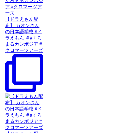
【ドラえもん配
布】 カオンさん
の日本語学校 #ド
ラえもん ＃#くろ
まるカンボジア #
クロマーツアーズ