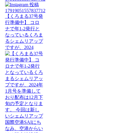
【くろまる37号発
行準備中】 コロ
ナで年1-2発行と
なっているくろま
るシェムリアップ
ですが、2024