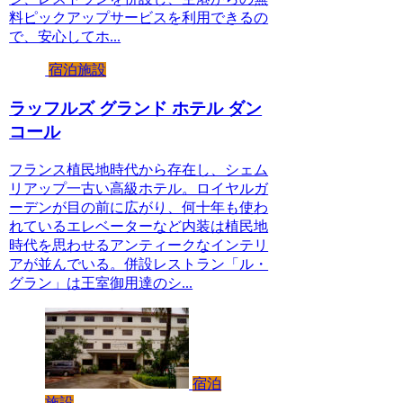
料ピックアップサービスを利用できるの
で、安心してホ...
宿泊施設
ラッフルズ グランド ホテル ダン
コール
フランス植民地時代から存在し、シェム
リアップ一古い高級ホテル。ロイヤルガ
ーデンが目の前に広がり、何十年も使わ
れているエレベーターなど内装は植民地
時代を思わせるアンティークなインテリ
アが並んでいる。併設レストラン「ル・
グラン」は王室御用達のシ...
宿泊
施設