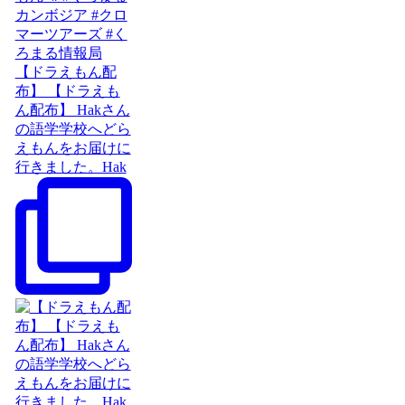
【ドラえもん配
布】 【ドラえも
ん配布】 Hakさん
の語学学校へどら
えもんをお届けに
行きました。Hak