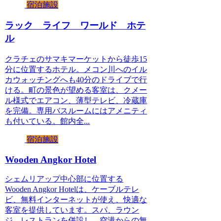
宿泊施設
ラック ライフ ワールド ホテ
ル
クラチェのサマキマーケットから徒歩15
分に位置するホテル。メコン川へのイル
カウォッチングへも40分のドライブで行
ける。町の景色が望める客室は、クメー
ル様式でエアコン、薄型テレビ、冷蔵庫
を完備。専用バスルームにはアメニティ
も付いている。館内全...
宿泊施設
Wooden Angkor Hotel
シェムリアップ中心部に位置する
Wooden Angkor Hotelは、ケーブルテレ
ビ、無料インターネットが使え、快適な
客室を提供しています。スパ、ラウン
ジ、レストランを併設し、空港からの無