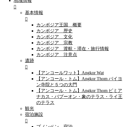
地域情報
基本情報
カンボジア王国 概要
カンボジア 歴史
カンボジア 文化
カンボジア 宗教
カンボジア 渡航・滞在・旅行情報
カンボジア 注意点
遺跡
【アンコールワット】Angkor Wat
【アンコール・トム】Angkor Thom バイヨ
ン寺院と５つの大門
【アンコール・トム】Angkor Thom ピミア
ナカス・バプーオン・象のテラス・ライ王
のテラス
観光
宿泊施設
プノンペン 宿泊