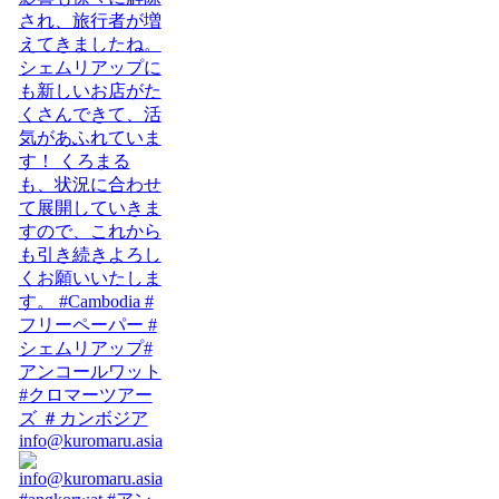
info@kuromaru.asia