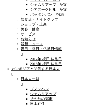
シェムリアップ 宿泊
シアヌークビル 宿泊
バッタンバン 宿泊
飲食店・ナイトクラブ
ショップ・土産
美容・健康
サービス
お知らせ
最新ニュース
祝日・祭日・仏足日情報
2017年 祝日 仏足日
2016年 祝日 仏足日
カンボジアと関係する日本人
日本人一覧
プノンペン
シェムリアップ
その他の都市
日本在住