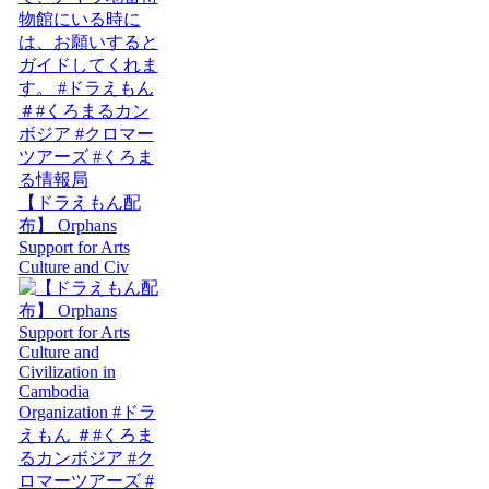
【ドラえもん配
布】 Orphans
Support for Arts
Culture and Civ