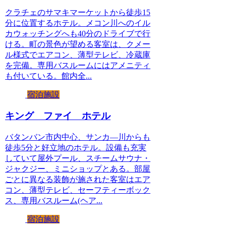
クラチェのサマキマーケットから徒歩15
分に位置するホテル。メコン川へのイル
カウォッチングへも40分のドライブで行
ける。町の景色が望める客室は、クメー
ル様式でエアコン、薄型テレビ、冷蔵庫
を完備。専用バスルームにはアメニティ
も付いている。館内全...
宿泊施設
キング ファイ ホテル
バタンバン市内中心、サンカ―川からも
徒歩5分と好立地のホテル。設備も充実
していて屋外プール、スチームサウナ・
ジャクジー、ミニショップとある。部屋
ごとに異なる装飾が施された客室はエア
コン、薄型テレビ、セーフティーボック
ス、専用バスルーム(ヘア...
宿泊施設