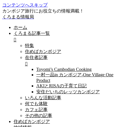
コンテンツへスキップ
カンボジア旅行にお役立ちの情報満載！
くろまる情報局
ホーム
くろまる記事一覧
特集
住めばカンボジア
在住者記事
Toyomi’s Cambodian Cooking
一村一品in カンボジア-One Village One
Product
AKIとRISAの子育て日記
安住だいちのレッツカンボジア
いろんな活動記事
何でも体験
カフェ記事
その他の記事
住めばカンボジア