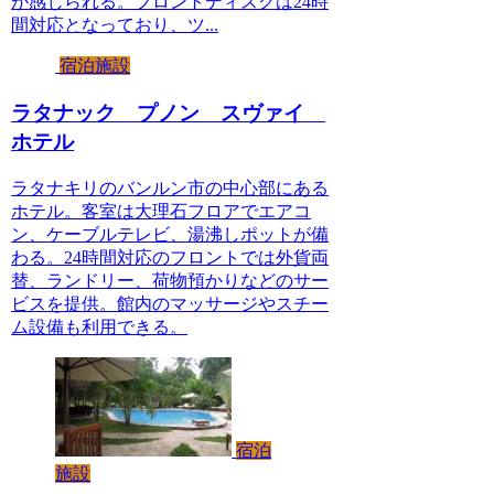
が感じられる。フロントディスクは24時
間対応となっており、ツ...
宿泊施設
ラタナック プノン スヴァイ
ホテル
ラタナキリのバンルン市の中心部にある
ホテル。客室は大理石フロアでエアコ
ン、ケーブルテレビ、湯沸しポットが備
わる。24時間対応のフロントでは外貨両
替、ランドリー、荷物預かりなどのサー
ビスを提供。館内のマッサージやスチー
ム設備も利用できる。
宿泊
施設