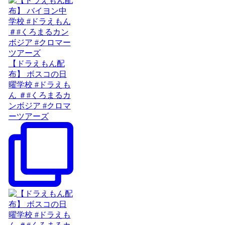
【ドラえもん配
布】 ボスコの日
曜学校 #ドラえも
ん ＃#くろまるカ
ンボジア #クロマ
ーツアーズ