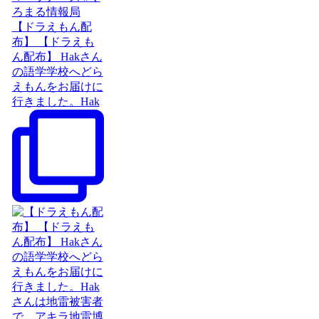
【ドラえもん配
布】 【ドラえも
ん配布】 Hakさん
の語学学校へどら
えもんをお届けに
行きました。Hak