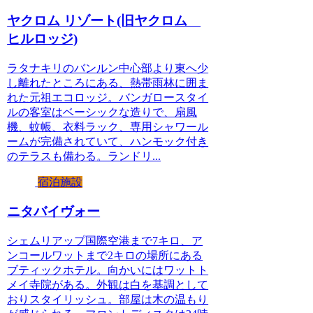
ヤクロム リゾート(旧ヤクロム
ヒルロッジ)
ラタナキリのバンルン中心部より東へ少
し離れたところにある、熱帯雨林に囲ま
れた元祖エコロッジ。バンガロースタイ
ルの客室はベーシックな造りで、扇風
機、蚊帳、衣料ラック、専用シャワール
ームが完備されていて、ハンモック付き
のテラスも備わる。ランドリ...
宿泊施設
ニタバイヴォー
シェムリアップ国際空港まで7キロ、ア
ンコールワットまで2キロの場所にある
ブティックホテル。向かいにはワットト
メイ寺院がある。外観は白を基調として
おりスタイリッシュ。部屋は木の温もり