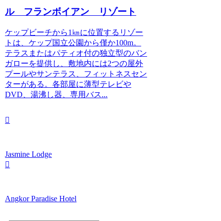
ル フランボイアン リゾート
ケップビーチから1㎞に位置するリゾー
トは、ケップ国立公園から僅か100m。
テラスまたはパティオ付の独立型のバン
ガローを提供し、敷地内には2つの屋外
プールやサンテラス、フィットネスセン
ターがある。各部屋に薄型テレビや
DVD、湯沸し器、専用バス...
Jasmine Lodge
Angkor Paradise Hotel