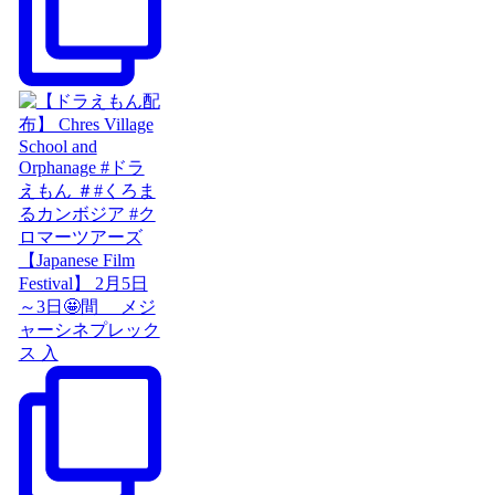
【Japanese Film
Festival】 2月5日
～3日🤩間 メジ
ャーシネプレック
ス 入