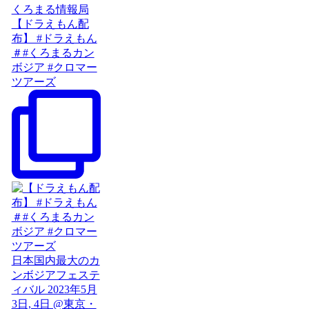
【ドラえもん配
布】 #ドラえもん
＃#くろまるカン
ボジア #クロマー
ツアーズ
日本国内最大のカ
ンボジアフェステ
ィバル 2023年5月
3日, 4日 @東京・