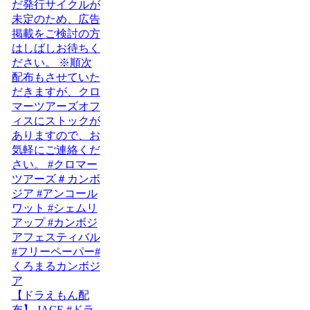
【ドラえもん配
布】 JACE #ドラ