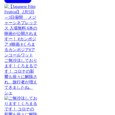
ご無沙汰しており
ます！くろまるで
す！ コロナの影
響も徐々に解除さ
れ、旅行者が増え
てきましたね。
シェ