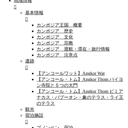
地域情報
基本情報
カンボジア王国 概要
カンボジア 歴史
カンボジア 文化
カンボジア 宗教
カンボジア 渡航・滞在・旅行情報
カンボジア 注意点
遺跡
【アンコールワット】Angkor Wat
【アンコール・トム】Angkor Thom バイヨ
ン寺院と５つの大門
【アンコール・トム】Angkor Thom ピミア
ナカス・バプーオン・象のテラス・ライ王
のテラス
観光
宿泊施設
プノンペン 宿泊