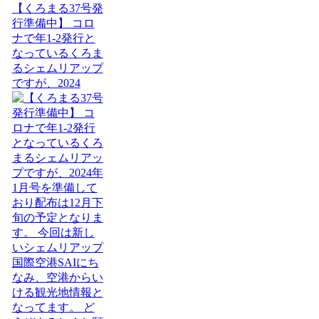
【くろまる37号発
行準備中】 コロ
ナで年1-2発行と
なっているくろま
るシェムリアップ
ですが、2024