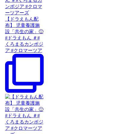
【ドラえもん配
布】 児童養護施
設「共生の家」🙂
#ドラえもん ＃#
くろまるカンボジ
ア #クロマーツア