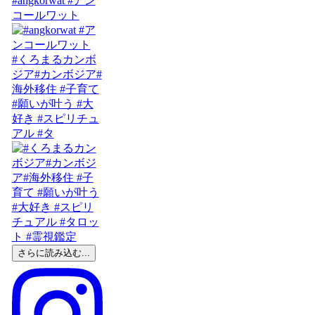
#angkorwat #アン
コールワット
#くろまるカンボ
ジア#カンボジア#
海外移住 #子育て
#願いが叶う #大
好き #スピリチュ
アル #タ
さらに読み込む...