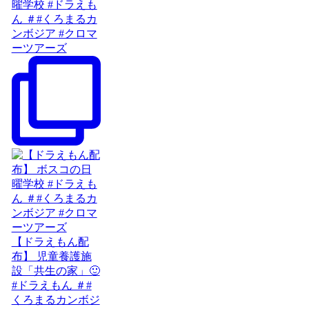
曜学校 #ドラえも
ん ＃#くろまるカ
ンボジア #クロマ
ーツアーズ
【ドラえもん配
布】 児童養護施
設「共生の家」🙂
#ドラえもん ＃#
くろまるカンボジ