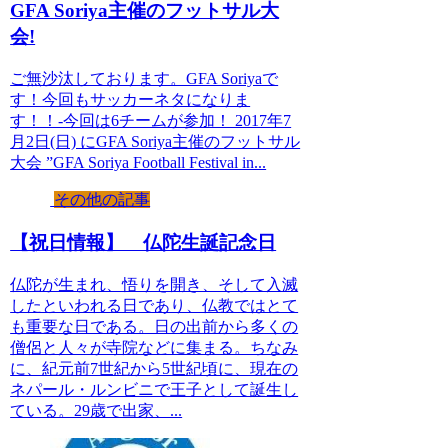
GFA Soriya主催のフットサル大
会!
ご無沙汰しております。GFA Soriyaで
す！今回もサッカーネタになりま
す！！-今回は6チームが参加！ 2017年7
月2日(日) にGFA Soriya主催のフットサル
大会 ”GFA Soriya Football Festival in...
その他の記事
【祝日情報】 仏陀生誕記念日
仏陀が生まれ、悟りを開き、そして入滅
したといわれる日であり、仏教ではとて
も重要な日である。日の出前から多くの
僧侶と人々が寺院などに集まる。ちなみ
に、紀元前7世紀から5世紀頃に、現在の
ネパール・ルンビニで王子として誕生し
ている。29歳で出家、...