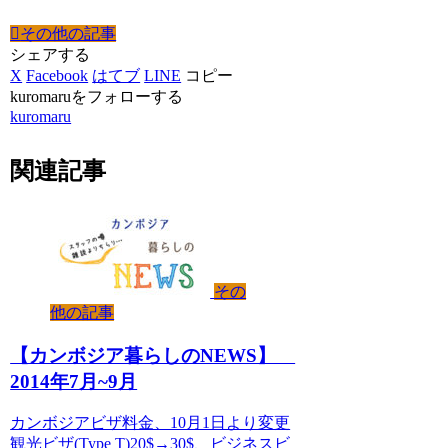
その他の記事
シェアする
X
Facebook
はてブ
LINE
コピー
kuromaruをフォローする
kuromaru
関連記事
その
他の記事
【カンボジア暮らしのNEWS】
2014年7月~9月
カンボジアビザ料金、10月1日より変更
観光ビザ(Type T)20$→30$、ビジネスビ