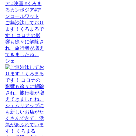
ご無沙汰しており
ます！くろまるで
す！ コロナの影
響も徐々に解除さ
れ、旅行者が増え
てきましたね。
シェ