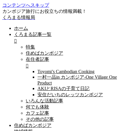
コンテンツへスキップ
カンボジア旅行にお役立ちの情報満載！
くろまる情報局
ホーム
くろまる記事一覧
特集
住めばカンボジア
在住者記事
Toyomi’s Cambodian Cooking
一村一品in カンボジア-One Village One
Product
AKIとRISAの子育て日記
安住だいちのレッツカンボジア
いろんな活動記事
何でも体験
カフェ記事
その他の記事
住めばカンボジア