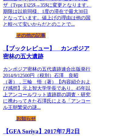
ザ（Type E)25$→35$に変更となります。
期限は以前同様、1度の滞在で最大30日
となっています。値上げの理由は他の国
と較べて安いからだとのことで...
その他の記事
【ブックレビュー】 カンボジア
密林の五大遺跡
カンボジア密林の五代遺跡連合出版発行
2014/9/12500円（税別）石澤 良昭
（著），三輪 悟（著）【内容紹介およ
び感想】元上智大学学長であり、45年以
上アンコールワット遺跡群の調査・研究
に携わってきた石澤氏による「アンコー
ル王朝繁栄の謎...
お知らせ
【GFA Soriya】2017年7月2日