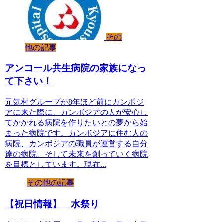
その
他の記事
アンコール共生病院の家族になっ
て下さい！
元気村グループが8年ほど前にカンボジ
アに来た際に、カンボジアの人が安心し
てかかれる病院を作りたいとの夢から始
まった病院です。カンボジアに住む人の
病院、カンボジアの職員が運営する自分
達の病院、そして未来を創っていく病院
を目標としています。現在...
その他の記事
【祝日情報】 水祭り