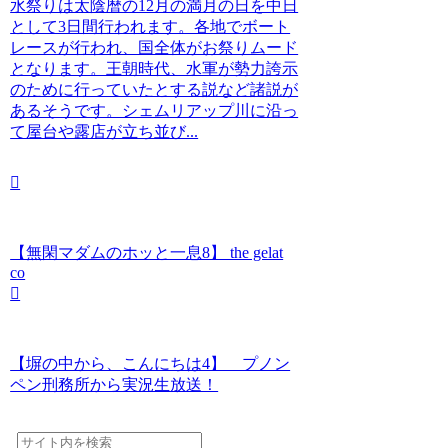
水祭りは太陰暦の12月の満月の日を中日
として3日間行われます。各地でボート
レースが行われ、国全体がお祭りムード
となります。王朝時代、水軍が勢力誇示
のために行っていたとする説など諸説が
あるそうです。シェムリアップ川に沿っ
て屋台や露店が立ち並び...
【無閑マダムのホッと一息8】 the gelat
co
【塀の中から、こんにちは4】 プノン
ペン刑務所から実況生放送！