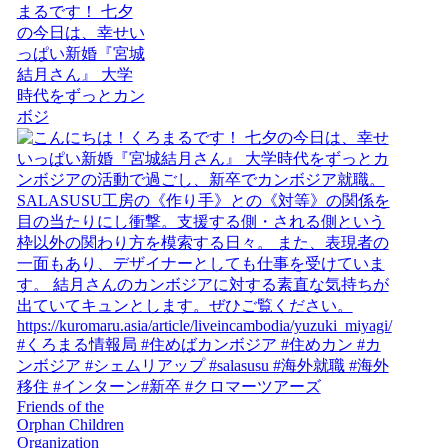
まるです！ 七夕
の今日は、幸せい
っぱい新婚『宮城
結月さん』 大学
時代をずっとカン
ボジ
Friends of the
Orphan Children
Organization