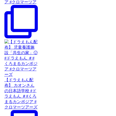
ア #クロマーツア
【ドラえもん配
布】 カオンさん
の日本語学校 #ド
ラえもん ＃#くろ
まるカンボジア #
クロマーツアーズ