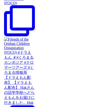
(FOCO)
【ドラえもん配
布】 【ドラえも
ん配布】 Hakさん
の語学学校へどら
えもんをお届けに
行きました。Hak