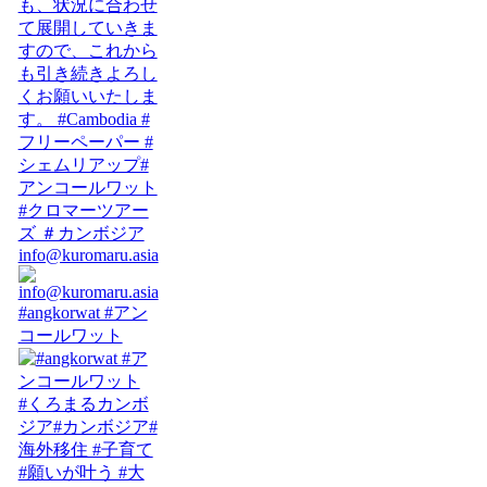
info@kuromaru.asia
#angkorwat #アン
コールワット
#くろまるカンボ
ジア#カンボジア#
海外移住 #子育て
#願いが叶う #大