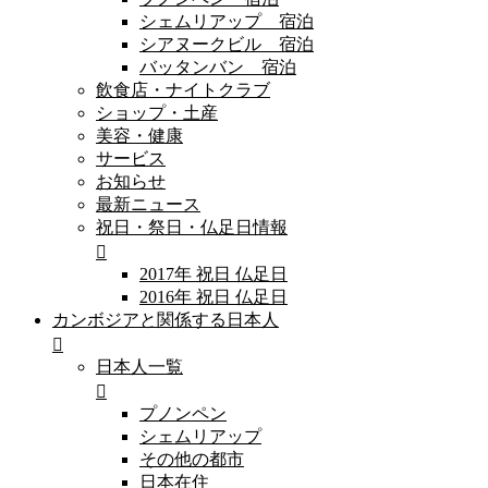
シェムリアップ 宿泊
シアヌークビル 宿泊
バッタンバン 宿泊
飲食店・ナイトクラブ
ショップ・土産
美容・健康
サービス
お知らせ
最新ニュース
祝日・祭日・仏足日情報
2017年 祝日 仏足日
2016年 祝日 仏足日
カンボジアと関係する日本人
日本人一覧
プノンペン
シェムリアップ
その他の都市
日本在住