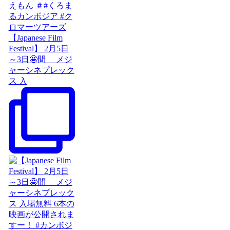
【Japanese Film
Festival】 2月5日
～3日🤩間 メジ
ャーシネプレック
ス 入