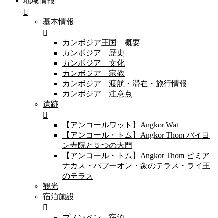
地域情報
基本情報
カンボジア王国 概要
カンボジア 歴史
カンボジア 文化
カンボジア 宗教
カンボジア 渡航・滞在・旅行情報
カンボジア 注意点
遺跡
【アンコールワット】Angkor Wat
【アンコール・トム】Angkor Thom バイヨ
ン寺院と５つの大門
【アンコール・トム】Angkor Thom ピミア
ナカス・バプーオン・象のテラス・ライ王
のテラス
観光
宿泊施設
プノンペン 宿泊