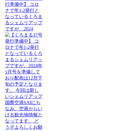
行準備中】 コロ
ナで年1-2発行と
なっているくろま
るシェムリアップ
ですが、2024