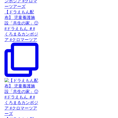
【ドラえもん配
布】 児童養護施
設「共生の家」🙂
#ドラえもん ＃#
くろまるカンボジ
ア #クロマーツア