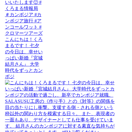
こんにちは！くろ
まるです！ 七夕
の今日は、幸せい
っぱい新婚『宮城
結月さん』 大学
時代をずっとカン
ボジ