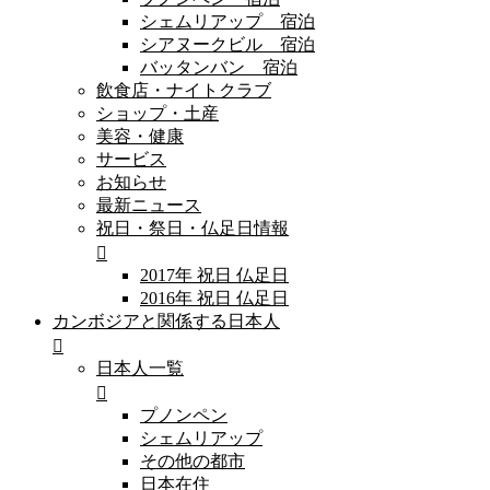
シェムリアップ 宿泊
シアヌークビル 宿泊
バッタンバン 宿泊
飲食店・ナイトクラブ
ショップ・土産
美容・健康
サービス
お知らせ
最新ニュース
祝日・祭日・仏足日情報
2017年 祝日 仏足日
2016年 祝日 仏足日
カンボジアと関係する日本人
日本人一覧
プノンペン
シェムリアップ
その他の都市
日本在住