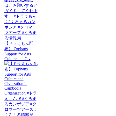
【ドラえもん配
布】 Orphans
Support for Arts
Culture and Civ