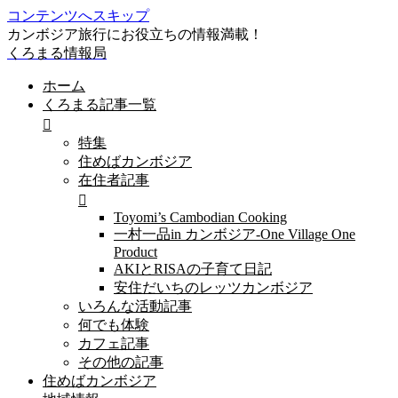
コンテンツへスキップ
カンボジア旅行にお役立ちの情報満載！
くろまる情報局
ホーム
くろまる記事一覧
特集
住めばカンボジア
在住者記事
Toyomi’s Cambodian Cooking
一村一品in カンボジア-One Village One
Product
AKIとRISAの子育て日記
安住だいちのレッツカンボジア
いろんな活動記事
何でも体験
カフェ記事
その他の記事
住めばカンボジア