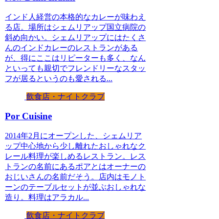
インド人経営の本格的なカレーが味わえ
る店。場所はシェムリアップ国立病院の
斜め向かい。シェムリアップにはたくさ
んのインドカレーのレストランがある
が、得にここはリピーターも多く、なん
といっても親切でフレンドリーなスタッ
フが居るというのも愛される...
飲食店・ナイトクラブ
Por Cuisine
2014年2月にオープンした、シェムリア
ップ中心地から少し離れたおしゃれなク
レール料理が楽しめるレストラン。レス
トランの名前にあるポアとはオーナーの
おじいさんの名前だそう。店内はモノト
ーンのテーブルセットが並ぶおしゃれな
造り。料理はアラカル...
飲食店・ナイトクラブ