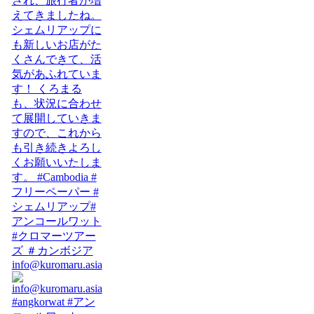
info@kuromaru.asia
#angkorwat #アン