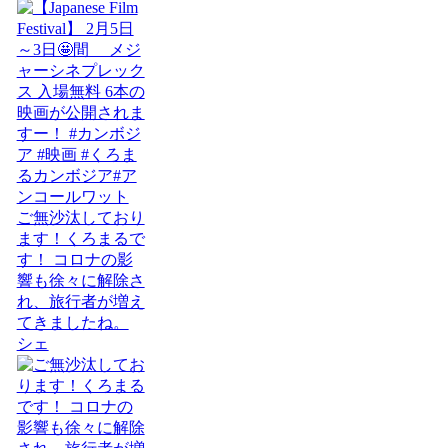
ご無沙汰しており
ます！くろまるで
す！ コロナの影
響も徐々に解除さ
れ、旅行者が増え
てきましたね。
シェ