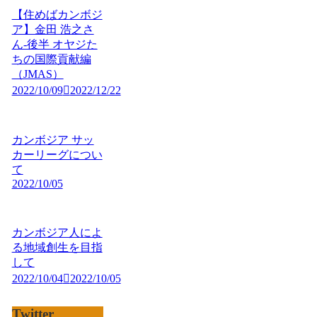
【住めばカンボジ
ア】金田 浩之さ
ん-後半 オヤジた
ちの国際貢献編
（JMAS）
2022/10/09
2022/12/22
カンボジア サッ
カーリーグについ
て
2022/10/05
カンボジア人によ
る地域創生を目指
して
2022/10/04
2022/10/05
Twitter