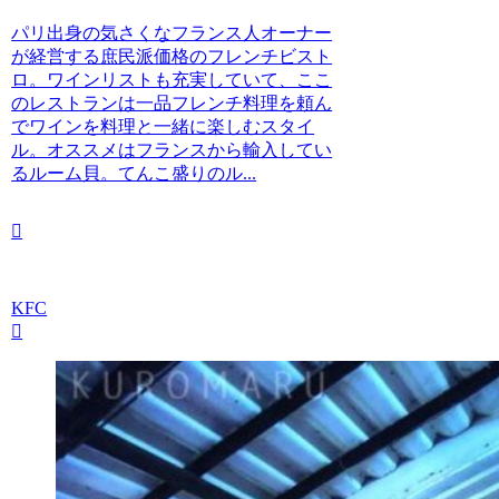
パリ出身の気さくなフランス人オーナー
が経営する庶民派価格のフレンチビスト
ロ。ワインリストも充実していて、ここ
のレストランは一品フレンチ料理を頼ん
でワインを料理と一緒に楽しむスタイ
ル。オススメはフランスから輸入してい
るルーム貝。てんこ盛りのル...
KFC