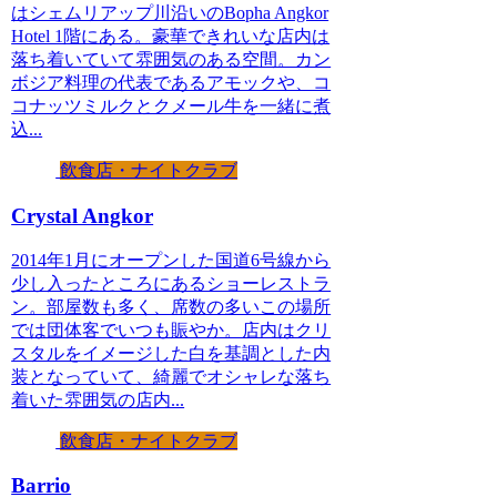
はシェムリアップ川沿いのBopha Angkor
Hotel 1階にある。豪華できれいな店内は
落ち着いていて雰囲気のある空間。カン
ボジア料理の代表であるアモックや、コ
コナッツミルクとクメール牛を一緒に煮
込...
飲食店・ナイトクラブ
Crystal Angkor
2014年1月にオープンした国道6号線から
少し入ったところにあるショーレストラ
ン。部屋数も多く、席数の多いこの場所
では団体客でいつも賑やか。店内はクリ
スタルをイメージした白を基調とした内
装となっていて、綺麗でオシャレな落ち
着いた雰囲気の店内...
飲食店・ナイトクラブ
Barrio