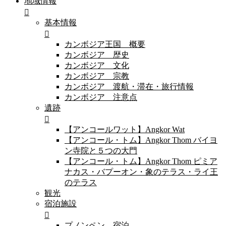
地域情報
基本情報
カンボジア王国 概要
カンボジア 歴史
カンボジア 文化
カンボジア 宗教
カンボジア 渡航・滞在・旅行情報
カンボジア 注意点
遺跡
【アンコールワット】Angkor Wat
【アンコール・トム】Angkor Thom バイヨ
ン寺院と５つの大門
【アンコール・トム】Angkor Thom ピミア
ナカス・バプーオン・象のテラス・ライ王
のテラス
観光
宿泊施設
プノンペン 宿泊