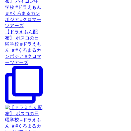
【ドラえもん配
布】 ボスコの日
曜学校 #ドラえも
ん ＃#くろまるカ
ンボジア #クロマ
ーツアーズ