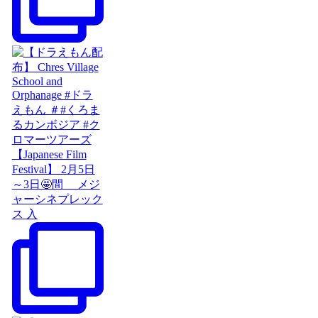
【Japanese Film
Festival】 2月5日
～3日🤩間 メジ
ャーシネプレック
ス 入