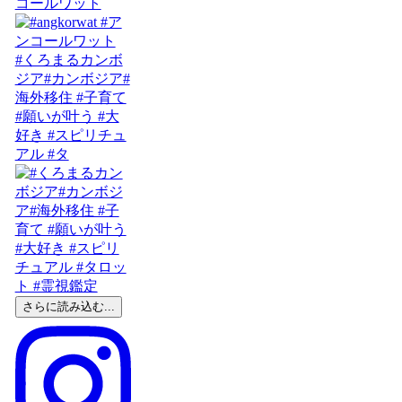
コールワット
#くろまるカンボ
ジア#カンボジア#
海外移住 #子育て
#願いが叶う #大
好き #スピリチュ
アル #タ
さらに読み込む...