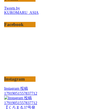
Tweets by
KUROMARU_ASIA
Facebook
Instagram
Instagram 投稿
17919051557837712
【くろまる37号発