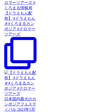
【ドラえもん配
布】 #ドラえもん
＃#くろまるカン
ボジア #クロマー
ツアーズ
日本国内最大のカ
ンボジアフェステ
ィバル 2023年5月