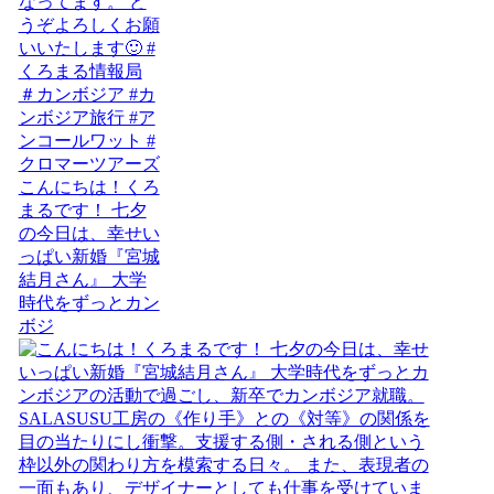
こんにちは！くろ
まるです！ 七夕
の今日は、幸せい
っぱい新婚『宮城
結月さん』 大学
時代をずっとカン
ボジ