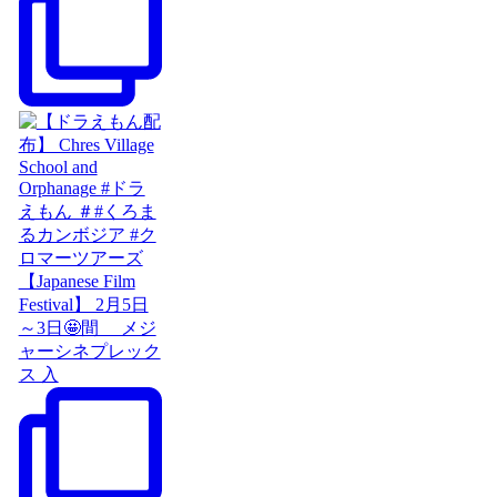
【Japanese Film
Festival】 2月5日
～3日🤩間 メジ
ャーシネプレック
ス 入