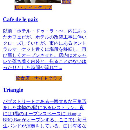
飲食
店・ナイトクラブ
Cafe de le paix
以前「ホテル・ドゥ・ラ・ぺ」内にあっ
たカフェだが、ホテルの改装工事に伴い
クローズしていたが、市内にあるセント
ラルマーケット近くに場所を移転し、再
び新しくオープンさせた。店内はオシャ
レで落ち着く内装と、焦ることのないゆ
ったりとした時間が流れて...
飲食店・ナイトクラブ
Triangle
パブストリートにある一際大きな三角形
をした建物の2階にあるレストラン。夜
には1階のオープンスペースにTriangle
BBQ Bar がオープンする。ここでは毎日
生バンドが演奏をしている。曲は有名な