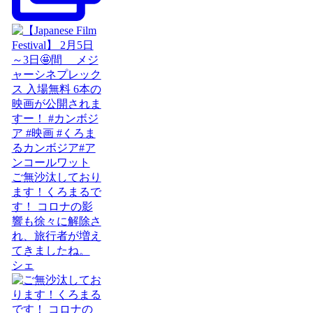
ご無沙汰しており
ます！くろまるで
す！ コロナの影
響も徐々に解除さ
れ、旅行者が増え
てきましたね。
シェ