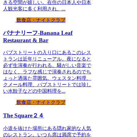
きる空間が嬉しい。在住の日本人や日本
人観光客に多く利用され、...
飲食店・ナイトクラブ
バナナリーフ-Banana Leaf
Restaurant & Bar
パブストリートの入り口にあるこのレス
トランは近年リニューアル。夜になると
必ず生演奏が行われる。騒がしい音楽で
はなく、ラフな感じで演奏されるのでち
ょっと洒落た雰囲気。ウェスタン料理、
クメール料理、パブストリートでは珍し
い水餃子などの中国料理を...
飲食店・ナイトクラブ
The Square２４
小道を抜けた場所にある隠れ家的な人気
のレストラン。いつも席は満席で予約を