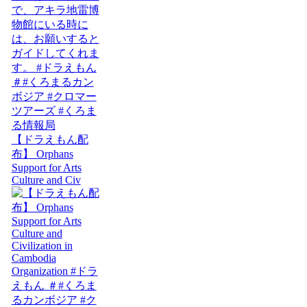
【ドラえもん配
布】 Orphans
Support for Arts
Culture and Civ