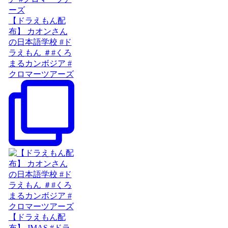
【ドラえもん配
布】 カオンさん
の日本語学校 #ド
ラえもん ＃#くろ
まるカンボジア #
クロマーツアーズ
【ドラえもん配
布】 JMAS #ドラ