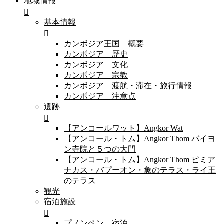
地域情報
基本情報
カンボジア王国 概要
カンボジア 歴史
カンボジア 文化
カンボジア 宗教
カンボジア 渡航・滞在・旅行情報
カンボジア 注意点
遺跡
【アンコールワット】Angkor Wat
【アンコール・トム】Angkor Thom バイヨ
ン寺院と５つの大門
【アンコール・トム】Angkor Thom ピミア
ナカス・バプーオン・象のテラス・ライ王
のテラス
観光
宿泊施設
プノンペン 宿泊