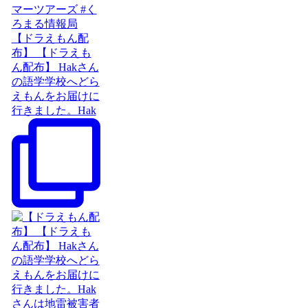
【ドラえもん配
布】 【ドラえも
ん配布】 Hakさん
の語学学校へどら
えもんをお届けに
行きました。Hak