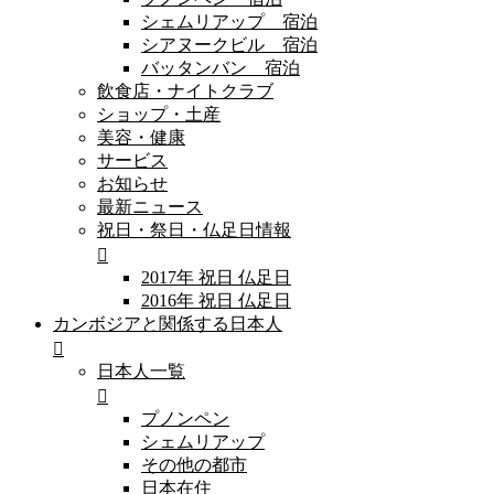
シェムリアップ 宿泊
シアヌークビル 宿泊
バッタンバン 宿泊
飲食店・ナイトクラブ
ショップ・土産
美容・健康
サービス
お知らせ
最新ニュース
祝日・祭日・仏足日情報
2017年 祝日 仏足日
2016年 祝日 仏足日
カンボジアと関係する日本人
日本人一覧
プノンペン
シェムリアップ
その他の都市
日本在住