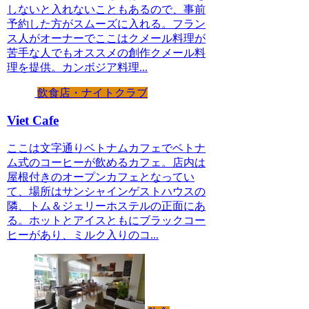
しないと入れないこともあるので、事前
予約した方がスムーズに入れる。フラン
ス人がオーナーでここはクメール料理が
苦手な人でもオススメの創作クメール料
理を提供。カンボジア料理...
飲食店・ナイトクラブ
Viet Cafe
ここは文字通りベトナムカフェでベトナ
ム式のコーヒーが飲めるカフェ。店内は
屋根付きのオープンカフェとなってい
て、場所はサンシャインゲストハウスの
隣、トム＆ジェリーホステルの正面にあ
る。ホットとアイスともにブラックコー
ヒーがあり、ミルク入りのコ...