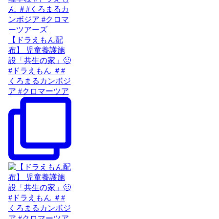
【ドラえもん配
布】 児童養護施
設「共生の家」🙂
#ドラえもん ＃#
くろまるカンボジ
ア #クロマーツア