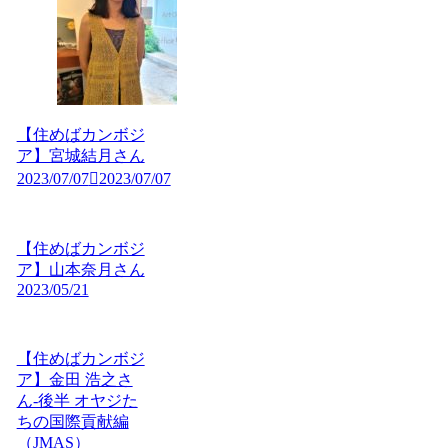
【住めばカンボジ
ア】宮城結月さん
2023/07/07
2023/07/07
【住めばカンボジ
ア】山本奈月さん
2023/05/21
【住めばカンボジ
ア】金田 浩之さ
ん-後半 オヤジた
ちの国際貢献編
（JMAS）