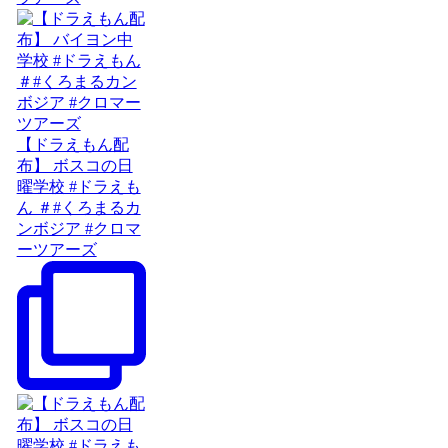
【ドラえもん配
布】 ボスコの日
曜学校 #ドラえも
ん ＃#くろまるカ
ンボジア #クロマ
ーツアーズ