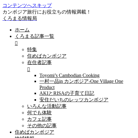
コンテンツへスキップ
カンボジア旅行にお役立ちの情報満載！
くろまる情報局
ホーム
くろまる記事一覧
特集
住めばカンボジア
在住者記事
Toyomi’s Cambodian Cooking
一村一品in カンボジア-One Village One
Product
AKIとRISAの子育て日記
安住だいちのレッツカンボジア
いろんな活動記事
何でも体験
カフェ記事
その他の記事
住めばカンボジア