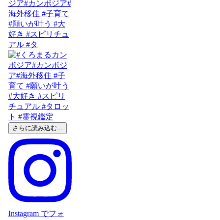
ジア#カンボジア#
海外移住 #子育て
#願いが叶う #大
好き #スピリチュ
アル #タ
さらに読み込む...
Instagram でフォ