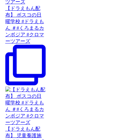
【ドラえもん配
布】 ボスコの日
曜学校 #ドラえも
ん ＃#くろまるカ
ンボジア #クロマ
ーツアーズ
【ドラえもん配
布】 児童養護施