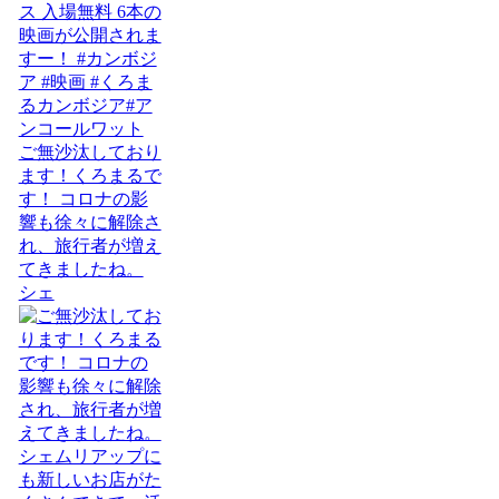
ご無沙汰しており
ます！くろまるで
す！ コロナの影
響も徐々に解除さ
れ、旅行者が増え
てきましたね。
シェ