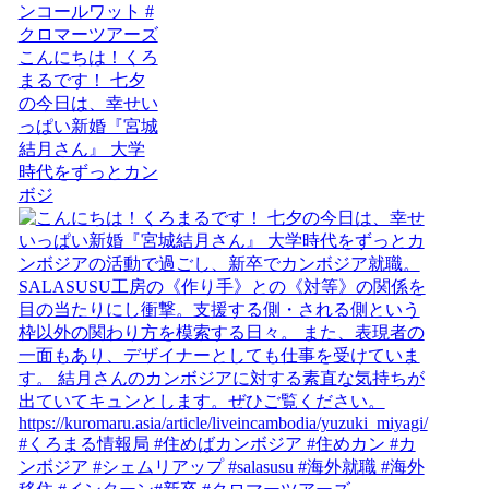
こんにちは！くろ
まるです！ 七夕
の今日は、幸せい
っぱい新婚『宮城
結月さん』 大学
時代をずっとカン
ボジ