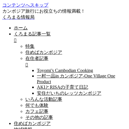
コンテンツへスキップ
カンボジア旅行にお役立ちの情報満載！
くろまる情報局
ホーム
くろまる記事一覧
特集
住めばカンボジア
在住者記事
Toyomi’s Cambodian Cooking
一村一品in カンボジア-One Village One
Product
AKIとRISAの子育て日記
安住だいちのレッツカンボジア
いろんな活動記事
何でも体験
カフェ記事
その他の記事
住めばカンボジア