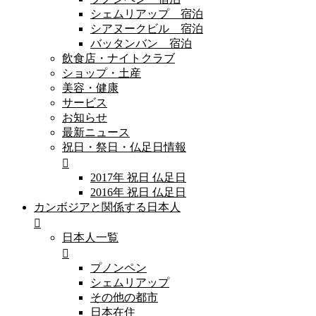
シェムリアップ 宿泊
シアヌークビル 宿泊
バッタンバン 宿泊
飲食店・ナイトクラブ
ショップ・土産
美容・健康
サービス
お知らせ
最新ニュース
祝日・祭日・仏足日情報
2017年 祝日 仏足日
2016年 祝日 仏足日
カンボジアと関係する日本人
日本人一覧
プノンペン
シェムリアップ
その他の都市
日本在住