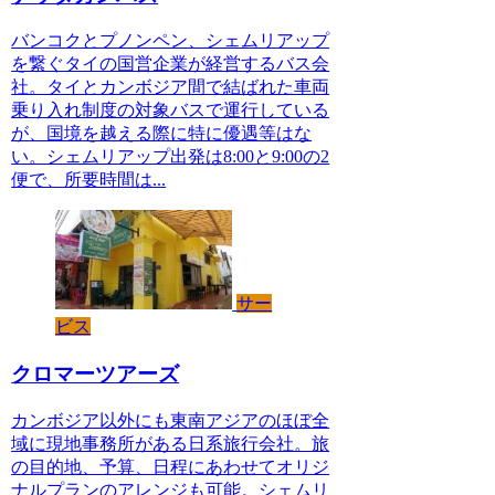
バンコクとプノンペン、シェムリアップ
を繋ぐタイの国営企業が経営するバス会
社。タイとカンボジア間で結ばれた車両
乗り入れ制度の対象バスで運行している
が、国境を越える際に特に優遇等はな
い。シェムリアップ出発は8:00と9:00の2
便で、所要時間は...
サー
ビス
クロマーツアーズ
カンボジア以外にも東南アジアのほぼ全
域に現地事務所がある日系旅行会社。旅
の目的地、予算、日程にあわせてオリジ
ナルプランのアレンジも可能。シェムリ