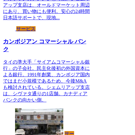
アップ支店は、オールドマーケット周辺
にあり、買い物にも便利。安心の24時間
日本語サポートで、現地...
サービス
カンボジアン コマーシャル バン
ク
タイの準大手「サイアムコマーシャル銀
行」の子会社。民主化後初の外国資本に
よる銀行。1991年創業、カンボジア国内
ではまだ小規模であるため、今後M&A
も検討されている。シェムリアップ支店
は、シヴァタ通りの1店舗。カナディア
バンクの向かい側。
サー