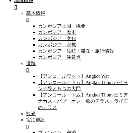
地域情報
基本情報
カンボジア王国 概要
カンボジア 歴史
カンボジア 文化
カンボジア 宗教
カンボジア 渡航・滞在・旅行情報
カンボジア 注意点
遺跡
【アンコールワット】Angkor Wat
【アンコール・トム】Angkor Thom バイヨ
ン寺院と５つの大門
【アンコール・トム】Angkor Thom ピミア
ナカス・バプーオン・象のテラス・ライ王
のテラス
観光
宿泊施設
プノンペン 宿泊