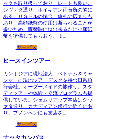
ックも取り扱っており、レートも良い。
シヴァタ通り、ホイキアン両替所の隣に
ある。ＵＳドルの場合、偽札の広まりも
あり、高額紙幣の使用は断られることが
多いため、両替時には出来るだけ小額紙
幣を準備してもらおう。ま...
サービス
ピースインツアー
カンボジアに現地法人、ベトナム＆ミャ
ンマーに現地ツアーデスクを持つ日系旅
行会社。オーダーメイドの旅作り、スタ
ディツアーや体験・交流プログラムも提
供している。シェムリアップ本店はシヴ
ァタ通り、カナディアン銀行の近くにあ
り、プノンペンにも支店を...
サービス
ナッタカンバス