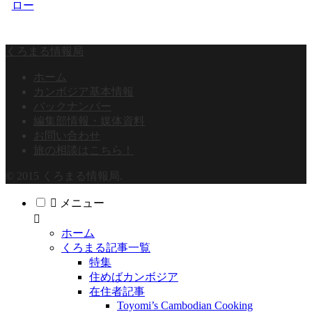
ロー
くろまる情報局
ホーム
カンボジア基本情報
バックナンバー
編集部情報・媒体資料
お問い合わせ
旅の相談はこちら！
© 2015 くろまる情報局.
メニュー
ホーム
くろまる記事一覧
特集
住めばカンボジア
在住者記事
Toyomi’s Cambodian Cooking