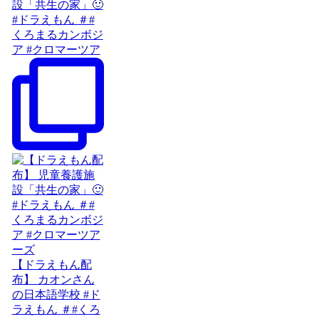
設「共生の家」🙂
#ドラえもん ＃#
くろまるカンボジ
ア #クロマーツア
【ドラえもん配
布】 カオンさん
の日本語学校 #ド
ラえもん ＃#くろ