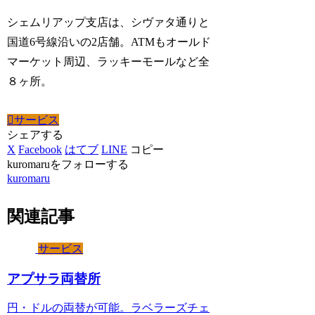
シェムリアップ支店は、シヴァタ通りと
国道6号線沿いの2店舗。ATMもオールド
マーケット周辺、ラッキーモールなど全
８ヶ所。
サービス
シェアする
X
Facebook
はてブ
LINE
コピー
kuromaruをフォローする
kuromaru
関連記事
サービス
アプサラ両替所
円・ドルの両替が可能。ラベラーズチェ