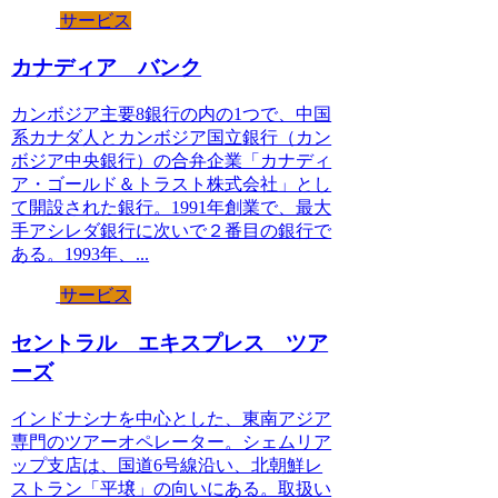
サービス
カナディア バンク
カンボジア主要8銀行の内の1つで、中国
系カナダ人とカンボジア国立銀行（カン
ボジア中央銀行）の合弁企業「カナディ
ア・ゴールド＆トラスト株式会社」とし
て開設された銀行。1991年創業で、最大
手アシレダ銀行に次いで２番目の銀行で
ある。1993年、...
サービス
セントラル エキスプレス ツア
ーズ
インドナシナを中心とした、東南アジア
専門のツアーオペレーター。シェムリア
ップ支店は、国道6号線沿い、北朝鮮レ
ストラン「平壌」の向いにある。取扱い