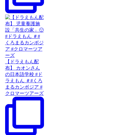
【ドラえもん配
布】 カオンさん
の日本語学校 #ド
ラえもん ＃#くろ
まるカンボジア #
クロマーツアーズ