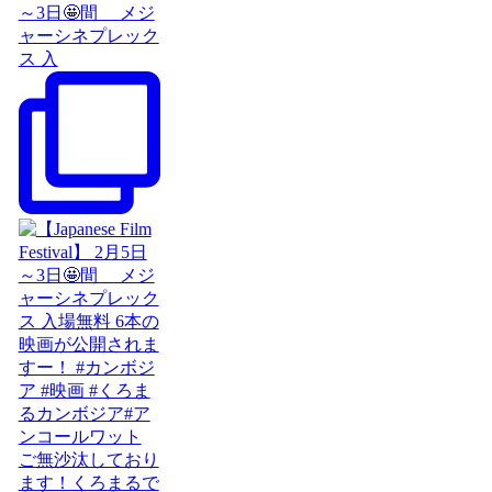
～3日🤩間 メジ
ャーシネプレック
ス 入
ご無沙汰しており
ます！くろまるで