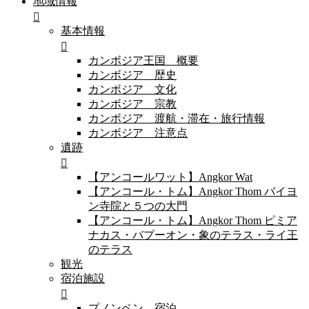
地域情報
基本情報
カンボジア王国 概要
カンボジア 歴史
カンボジア 文化
カンボジア 宗教
カンボジア 渡航・滞在・旅行情報
カンボジア 注意点
遺跡
【アンコールワット】Angkor Wat
【アンコール・トム】Angkor Thom バイヨ
ン寺院と５つの大門
【アンコール・トム】Angkor Thom ピミア
ナカス・バプーオン・象のテラス・ライ王
のテラス
観光
宿泊施設
プノンペン 宿泊