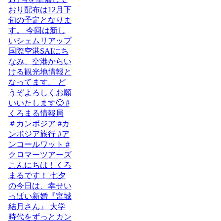
こんにちは！くろ
まるです！ 七夕
の今日は、幸せい
っぱい新婚『宮城
結月さん』 大学
時代をずっとカン