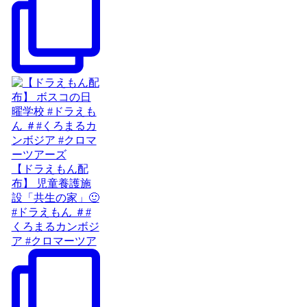
【ドラえもん配
布】 児童養護施
設「共生の家」🙂
#ドラえもん ＃#
くろまるカンボジ
ア #クロマーツア