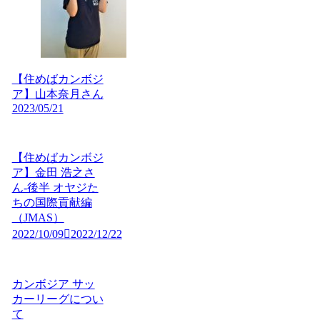
【住めばカンボジ
ア】山本奈月さん
2023/05/21
【住めばカンボジ
ア】金田 浩之さ
ん-後半 オヤジた
ちの国際貢献編
（JMAS）
2022/10/09
2022/12/22
カンボジア サッ
カーリーグについ
て