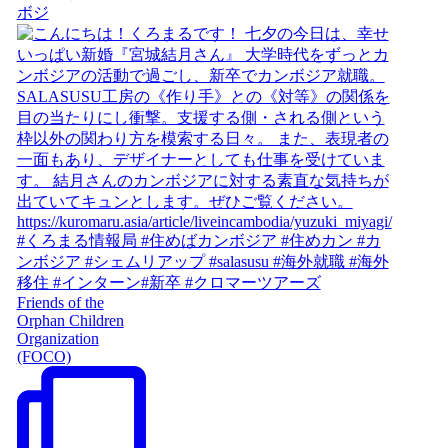
ボジ
Friends of the
Orphan Children
Organization
(FOCO)