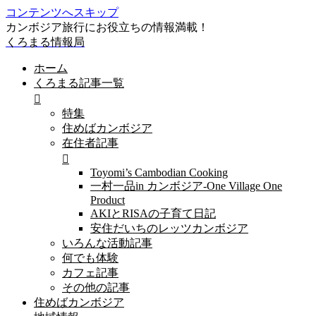
コンテンツへスキップ
カンボジア旅行にお役立ちの情報満載！
くろまる情報局
ホーム
くろまる記事一覧
特集
住めばカンボジア
在住者記事
Toyomi’s Cambodian Cooking
一村一品in カンボジア-One Village One
Product
AKIとRISAの子育て日記
安住だいちのレッツカンボジア
いろんな活動記事
何でも体験
カフェ記事
その他の記事
住めばカンボジア