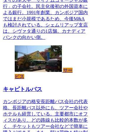
タイの準大手「サイアムコマーシャル銀
行」の子会社。民主化後初の外国資本に
よる銀行。1991年創業、カンボジア国内
ではまだ小規模であるため、今後M&A
も検討されている。シェムリアップ支店
は、シヴァタ通りの1店舗。カナディア
バンクの向かい側。
サー
ビス
キャピトルバス
カンボジアの格安長距離バス会社の代表
格。長距離バス以外にも、ツアー会社や
ホテルも経営している。主要都市にオフ
ィスがあり、どの路線も比較的本数が多
く、チケットもツアー会社などで簡単に