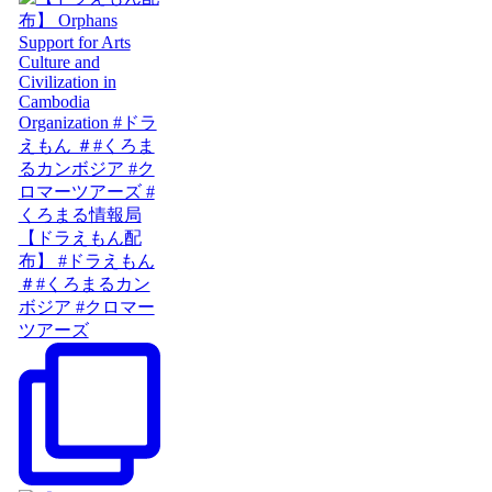
【ドラえもん配
布】 #ドラえもん
＃#くろまるカン
ボジア #クロマー
ツアーズ