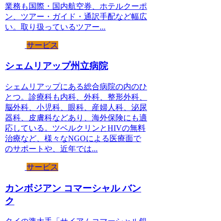
業務も国際・国内航空券、ホテルクーポ
ン、ツアー・ガイド・通訳手配など幅広
い。取り扱っているツアー...
サービス
シェムリアップ州立病院
シェムリアップにある総合病院の内のひ
とつ。診療科も内科、外科、整形外科、
脳外科、小児科、眼科、産婦人科、泌尿
器科、皮膚科などあり、海外保険にも適
応している。ツベルクリンとHIVの無料
治療など、様々なNGOによる医療面で
のサポートや、近年では...
サービス
カンボジアン コマーシャル バン
ク