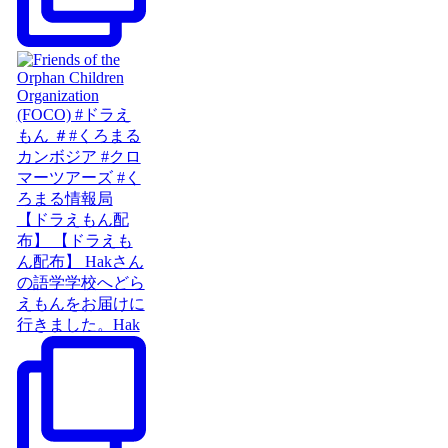
【ドラえもん配
布】 【ドラえも
ん配布】 Hakさん
の語学学校へどら
えもんをお届けに
行きました。Hak