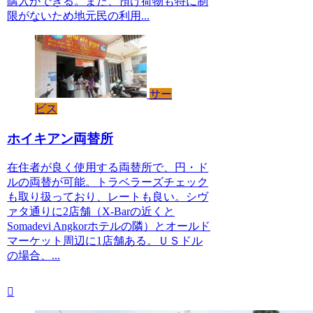
購入ができる。また、預け荷物も特に制
限がないため地元民の利用...
サー
ビス
ホイキアン両替所
在住者が良く使用する両替所で、円・ド
ルの両替が可能。トラベラーズチェック
も取り扱っており、レートも良い。シヴ
ァタ通りに2店舗（X-Barの近くと
Somadevi Angkorホテルの隣）とオールド
マーケット周辺に1店舗ある。ＵＳドル
の場合、...