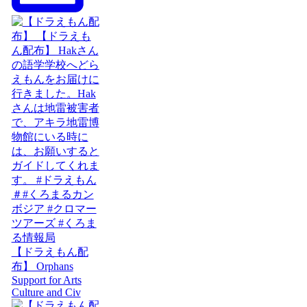
【ドラえもん配
布】 Orphans
Support for Arts
Culture and Civ