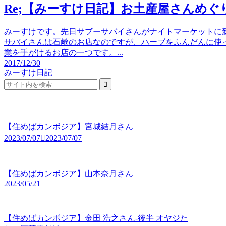
Re;【みーすけ日記】お土産屋さんめぐり3〜S
みーすけです。先日サブーサバイさんがナイトマーケットに
サバイさんは石鹸のお店なのですが、ハーブをふんだんに使
業を手がけるお店の一つです。...
2017/12/30
みーすけ日記
【住めばカンボジア】宮城結月さん
2023/07/07
2023/07/07
【住めばカンボジア】山本奈月さん
2023/05/21
【住めばカンボジア】金田 浩之さん-後半 オヤジた