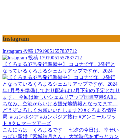
Instagram
Instagram 投稿 17919051557837712
【くろまる37号発行準備中】 コロナで年1-2発行と
なっているくろまるシェムリアップですが、2024
こんにちは！くろまるです！ 七夕の今日は、幸せい
っぱい新婚『宮城結月さん』 大学時代をずっとカン