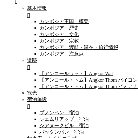
基本情報
カンボジア王国 概要
カンボジア 歴史
カンボジア 文化
カンボジア 宗教
カンボジア 渡航・滞在・旅行情報
カンボジア 注意点
遺跡
【アンコールワット】Angkor Wat
【アンコール・トム】Angkor Thom バイ
【アンコール・トム】Angkor Thom 
観光
宿泊施設
プノンペン 宿泊
シェムリアップ 宿泊
シアヌークビル 宿泊
バッタンバン 宿泊