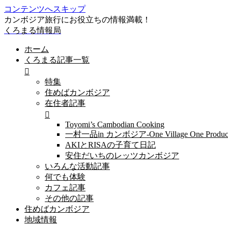
コンテンツへスキップ
カンボジア旅行にお役立ちの情報満載！
くろまる情報局
ホーム
くろまる記事一覧
特集
住めばカンボジア
在住者記事
Toyomi’s Cambodian Cooking
一村一品in カンボジア-One Village One Produc
AKIとRISAの子育て日記
安住だいちのレッツカンボジア
いろんな活動記事
何でも体験
カフェ記事
その他の記事
住めばカンボジア
地域情報