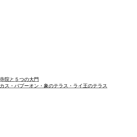
ヨン寺院と５つの大門
ピミアナカス・バプーオン・象のテラス・ライ王のテラス