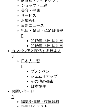
飲食店・ナイトクラブ
ショップ・土産
美容・健康
サービス
お知らせ
最新ニュース
祝日・祭日・仏足日情報
2017年 祝日 仏足日
2016年 祝日 仏足日
カンボジアと関係する日本人
日本人一覧
プノンペン
シェムリアップ
その他の都市
日本在住
お問い合わせ
編集部情報・媒体資料
掲載リクエスト