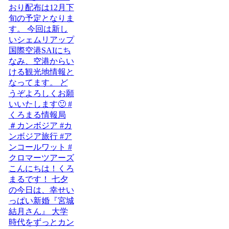
こんにちは！くろ
まるです！ 七夕
の今日は、幸せい
っぱい新婚『宮城
結月さん』 大学
時代をずっとカン