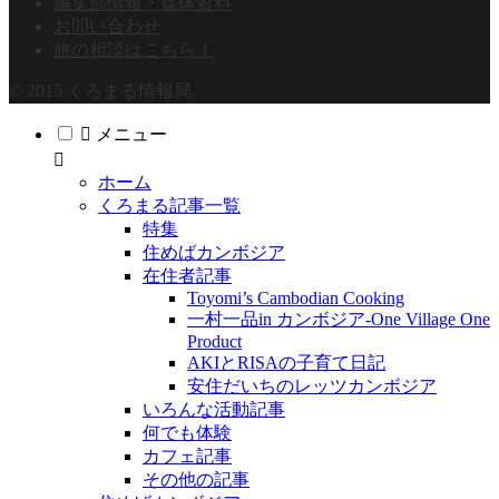
編集部情報・媒体資料
お問い合わせ
旅の相談はこちら！
© 2015 くろまる情報局.
メニュー
ホーム
くろまる記事一覧
特集
住めばカンボジア
在住者記事
Toyomi’s Cambodian Cooking
一村一品in カンボジア-One Village One
Product
AKIとRISAの子育て日記
安住だいちのレッツカンボジア
いろんな活動記事
何でも体験
カフェ記事
その他の記事