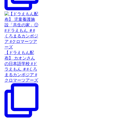
【ドラえもん配
布】 カオンさん
の日本語学校 #ド
ラえもん ＃#くろ
まるカンボジア #
クロマーツアーズ