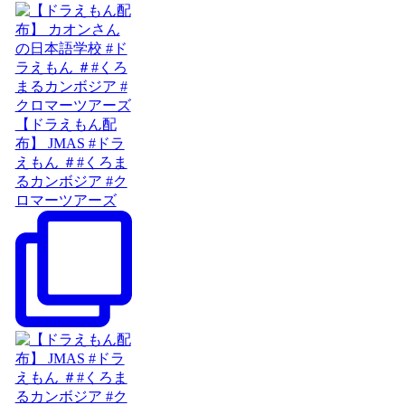
【ドラえもん配
布】 JMAS #ドラ
えもん ＃#くろま
るカンボジア #ク
ロマーツアーズ