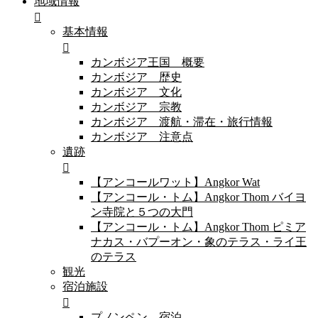
地域情報
基本情報
カンボジア王国 概要
カンボジア 歴史
カンボジア 文化
カンボジア 宗教
カンボジア 渡航・滞在・旅行情報
カンボジア 注意点
遺跡
【アンコールワット】Angkor Wat
【アンコール・トム】Angkor Thom バイヨ
ン寺院と５つの大門
【アンコール・トム】Angkor Thom ピミア
ナカス・バプーオン・象のテラス・ライ王
のテラス
観光
宿泊施設
プノンペン 宿泊