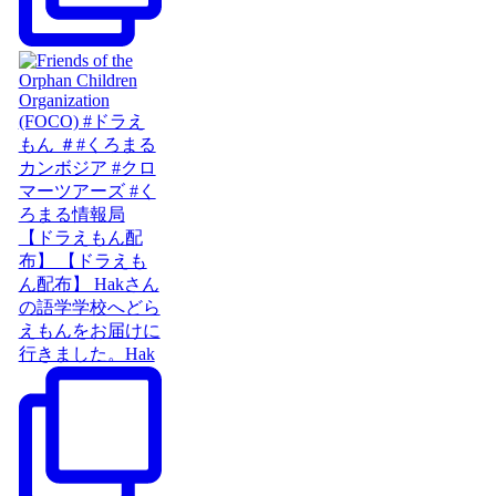
【ドラえもん配
布】 【ドラえも
ん配布】 Hakさん
の語学学校へどら
えもんをお届けに
行きました。Hak