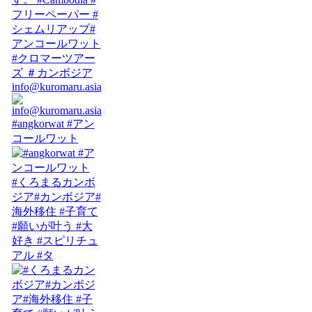
info@kuromaru.asia
#angkorwat #アン
コールワット
#くろまるカンボ
ジア#カンボジア#
海外移住 #子育て
#願いが叶う #大
好き #スピリチュ
アル #タ