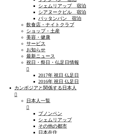
シェムリアップ 宿泊
シアヌークビル 宿泊
バッタンバン 宿泊
飲食店・ナイトクラブ
ショップ・土産
美容・健康
サービス
お知らせ
最新ニュース
祝日・祭日・仏足日情報
2017年 祝日 仏足日
2016年 祝日 仏足日
カンボジアと関係する日本人
日本人一覧
プノンペン
シェムリアップ
その他の都市
日本在住