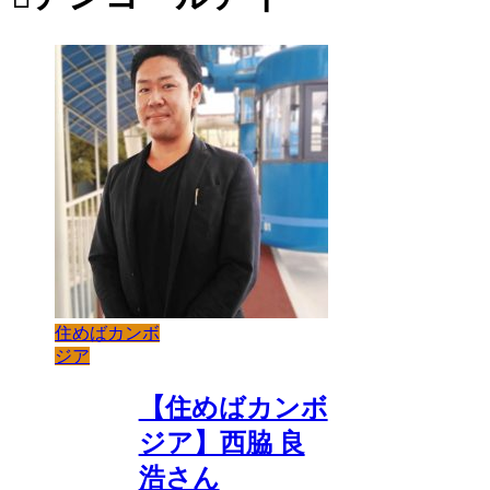
住めばカンボ
ジア
【住めばカンボ
ジア】西脇 良
浩さん