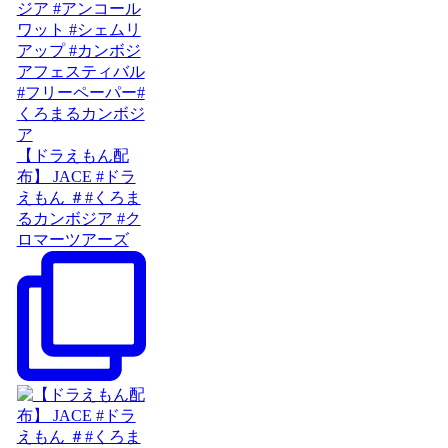
【ドラえもん配
布】 JACE #ドラ
えもん ＃#くろま
るカンボジア #ク
ロマーツアーズ