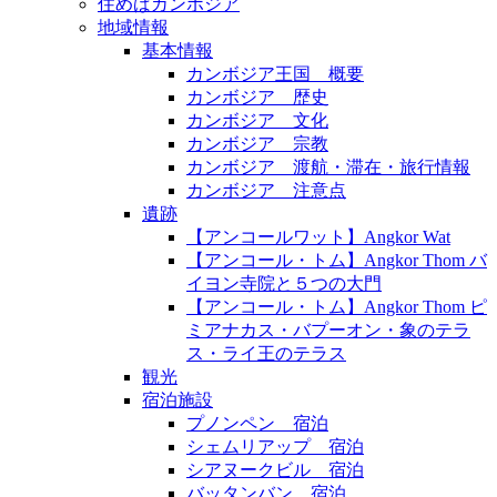
住めばカンボジア
地域情報
基本情報
カンボジア王国 概要
カンボジア 歴史
カンボジア 文化
カンボジア 宗教
カンボジア 渡航・滞在・旅行情報
カンボジア 注意点
遺跡
【アンコールワット】Angkor Wat
【アンコール・トム】Angkor Thom バ
イヨン寺院と５つの大門
【アンコール・トム】Angkor Thom ピ
ミアナカス・バプーオン・象のテラ
ス・ライ王のテラス
観光
宿泊施設
プノンペン 宿泊
シェムリアップ 宿泊
シアヌークビル 宿泊
バッタンバン 宿泊