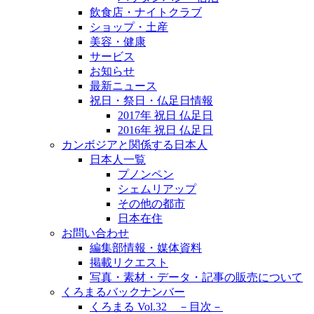
飲食店・ナイトクラブ
ショップ・土産
美容・健康
サービス
お知らせ
最新ニュース
祝日・祭日・仏足日情報
2017年 祝日 仏足日
2016年 祝日 仏足日
カンボジアと関係する日本人
日本人一覧
プノンペン
シェムリアップ
その他の都市
日本在住
お問い合わせ
編集部情報・媒体資料
掲載リクエスト
写真・素材・データ・記事の販売について
くろまるバックナンバー
くろまる Vol.32 －目次－