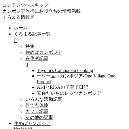
コンテンツへスキップ
カンボジア旅行にお役立ちの情報満載！
くろまる情報局
ホーム
くろまる記事一覧
特集
住めばカンボジア
在住者記事
Toyomi’s Cambodian Cooking
一村一品in カンボジア-One Village One
Product
AKIとRISAの子育て日記
安住だいちのレッツカンボジア
いろんな活動記事
何でも体験
カフェ記事
その他の記事
住めばカンボジア