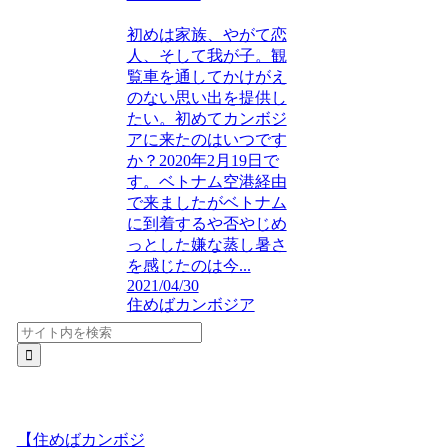
初めは家族、やがて恋
人、そして我が子。観
覧車を通してかけがえ
のない思い出を提供し
たい。初めてカンボジ
アに来たのはいつです
か？2020年2月19日で
す。ベトナム空港経由
で来ましたがベトナム
に到着するや否やじめ
っとした嫌な蒸し暑さ
を感じたのは今...
2021/04/30
住めばカンボジア
【住めばカンボジ