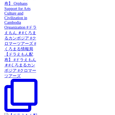
【ドラえもん配
布】 #ドラえもん
＃#くろまるカン
ボジア #クロマー
ツアーズ