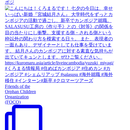
ボジ
Friends of the
Orphan Children
Organization
(FOCO)