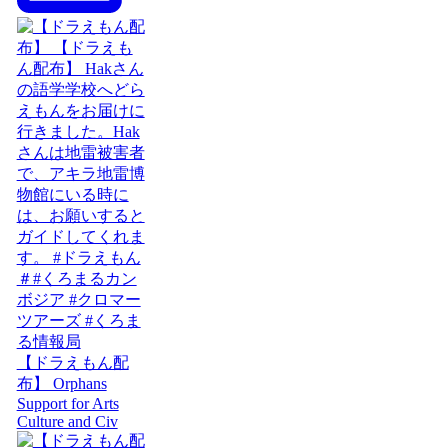
【ドラえもん配
布】 Orphans
Support for Arts
Culture and Civ