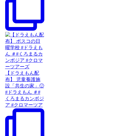
【ドラえもん配
布】 児童養護施
設「共生の家」🙂
#ドラえもん ＃#
くろまるカンボジ
ア #クロマーツア