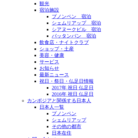
観光
宿泊施設
プノンペン 宿泊
シェムリアップ 宿泊
シアヌークビル 宿泊
バッタンバン 宿泊
飲食店・ナイトクラブ
ショップ・土産
美容・健康
サービス
お知らせ
最新ニュース
祝日・祭日・仏足日情報
2017年 祝日 仏足日
2016年 祝日 仏足日
カンボジアと関係する日本人
日本人一覧
プノンペン
シェムリアップ
その他の都市
日本在住