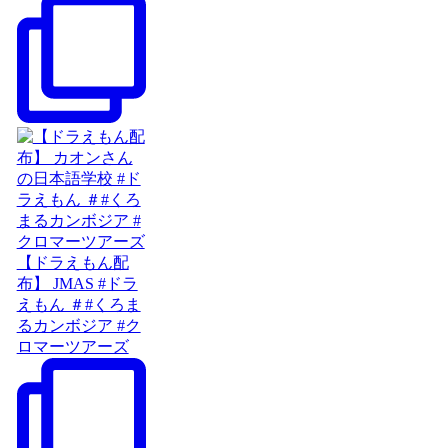
【ドラえもん配
布】 JMAS #ドラ
えもん ＃#くろま
るカンボジア #ク
ロマーツアーズ