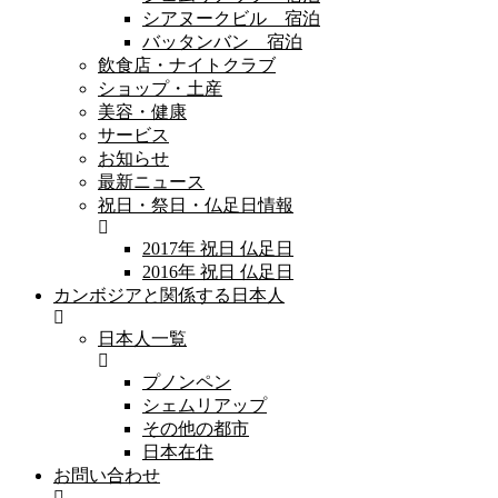
シアヌークビル 宿泊
バッタンバン 宿泊
飲食店・ナイトクラブ
ショップ・土産
美容・健康
サービス
お知らせ
最新ニュース
祝日・祭日・仏足日情報
2017年 祝日 仏足日
2016年 祝日 仏足日
カンボジアと関係する日本人
日本人一覧
プノンペン
シェムリアップ
その他の都市
日本在住
お問い合わせ