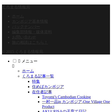
くろまる情報局
ホーム
カンボジア基本情報
バックナンバー
編集部情報・媒体資料
お問い合わせ
旅の相談はこちら！
© 2015 くろまる情報局.
メニュー
ホーム
くろまる記事一覧
特集
住めばカンボジア
在住者記事
Toyomi’s Cambodian Cooking
一村一品in カンボジア-One Village One
Product
AKIとRISAの子育て日記