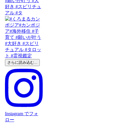
#願いが叶う #大
好き #スピリチュ
アル #タ
さらに読み込む...
Instagram でフォ
ロー