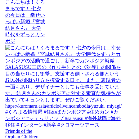
こんにちは！くろ
まるです！ 七夕
の今日は、幸せい
っぱい新婚『宮城
結月さん』 大学
時代をずっとカン
ボジ
Friends of the
Orphan Children