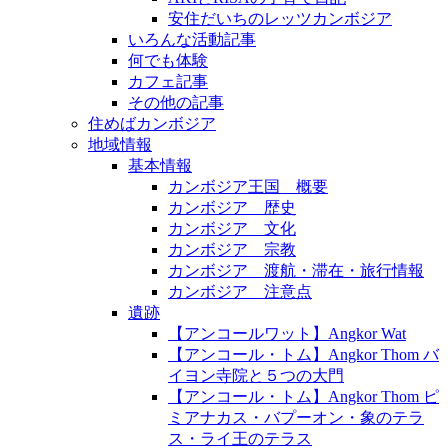
安住だいちのレッツカンボジア
いろんな活動記事
何でも体験
カフェ記事
その他の記事
住めばカンボジア
地域情報
基本情報
カンボジア王国 概要
カンボジア 歴史
カンボジア 文化
カンボジア 宗教
カンボジア 渡航・滞在・旅行情報
カンボジア 注意点
遺跡
【アンコールワット】Angkor Wat
【アンコール・トム】Angkor Thom バ
イヨン寺院と５つの大門
【アンコール・トム】Angkor Thom ピ
ミアナカス・バプーオン・象のテラ
ス・ライ王のテラス