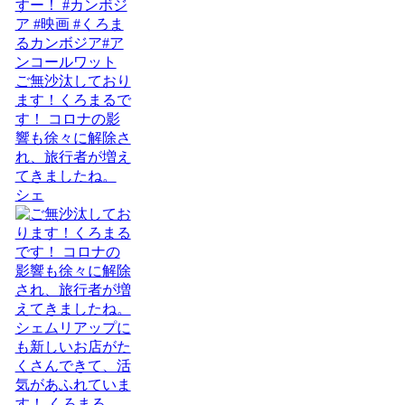
ご無沙汰しており
ます！くろまるで
す！ コロナの影
響も徐々に解除さ
れ、旅行者が増え
てきましたね。
シェ