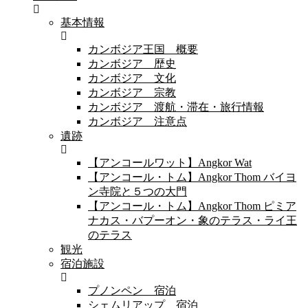
基本情報
カンボジア王国 概要
カンボジア 歴史
カンボジア 文化
カンボジア 宗教
カンボジア 渡航・滞在・旅行情報
カンボジア 注意点
遺跡
【アンコールワット】Angkor Wat
【アンコール・トム】Angkor Thom バイヨ
ン寺院と５つの大門
【アンコール・トム】Angkor Thom ピミア
ナカス・バプーオン・象のテラス・ライ王
のテラス
観光
宿泊施設
プノンペン 宿泊
シェムリアップ 宿泊