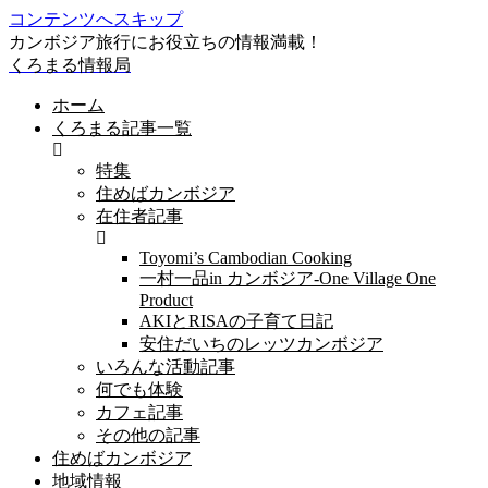
コンテンツへスキップ
カンボジア旅行にお役立ちの情報満載！
くろまる情報局
ホーム
くろまる記事一覧
特集
住めばカンボジア
在住者記事
Toyomi’s Cambodian Cooking
一村一品in カンボジア-One Village One
Product
AKIとRISAの子育て日記
安住だいちのレッツカンボジア
いろんな活動記事
何でも体験
カフェ記事
その他の記事
住めばカンボジア
地域情報