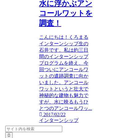
水に浮かぶアン
コールワットを
調査！
こんにちは！くろまる
インターンシップ生の
石井です。私は約三日
間のインターンシップ
プログラムを終え、今
回ついにアンコールワ
ットの遺跡調査に向か
いました。アンコール
ワットというと壮大で
神秘的な建物も魅力で
すが、水に映るもうひ
とつのアンコールワッ...
2017/02/22
インターンシップ