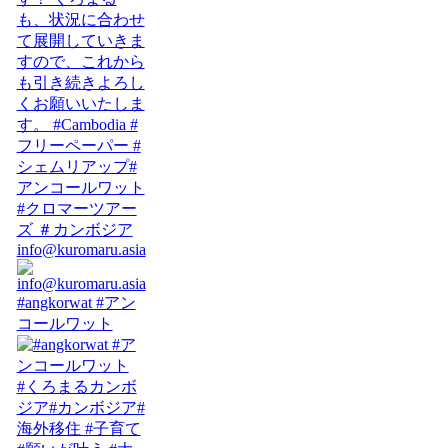
info@kuromaru.asia
#angkorwat #アン
コールワット
#くろまるカンボ
ジア#カンボジア#
海外移住 #子育て