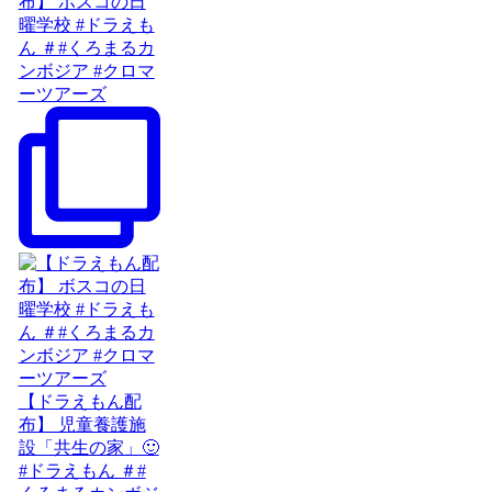
布】 ボスコの日
曜学校 #ドラえも
ん ＃#くろまるカ
ンボジア #クロマ
ーツアーズ
【ドラえもん配
布】 児童養護施
設「共生の家」🙂
#ドラえもん ＃#