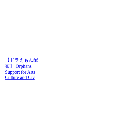
【ドラえもん配
布】 Orphans
Support for Arts
Culture and Civ