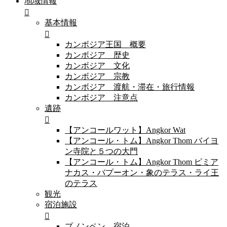
地域情報
基本情報
カンボジア王国 概要
カンボジア 歴史
カンボジア 文化
カンボジア 宗教
カンボジア 渡航・滞在・旅行情報
カンボジア 注意点
遺跡
【アンコールワット】Angkor Wat
【アンコール・トム】Angkor Thom バイヨ
ン寺院と５つの大門
【アンコール・トム】Angkor Thom ピミア
ナカス・バプーオン・象のテラス・ライ王
のテラス
観光
宿泊施設
プノンペン 宿泊