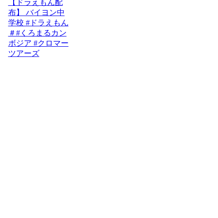
【ドラえもん配
布】 バイヨン中
学校 #ドラえもん
＃#くろまるカン
ボジア #クロマー
ツアーズ