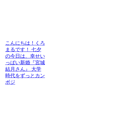
こんにちは！くろ
まるです！ 七夕
の今日は、幸せい
っぱい新婚『宮城
結月さん』 大学
時代をずっとカン
ボジ