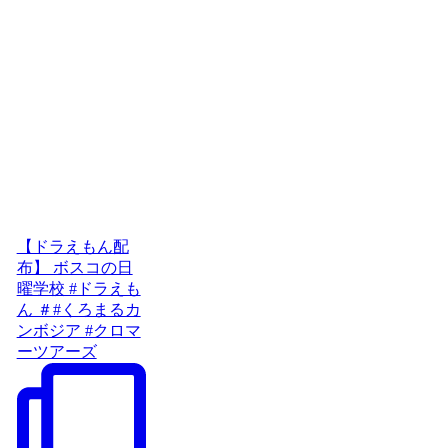
【ドラえもん配
布】 ボスコの日
曜学校 #ドラえも
ん ＃#くろまるカ
ンボジア #クロマ
ーツアーズ