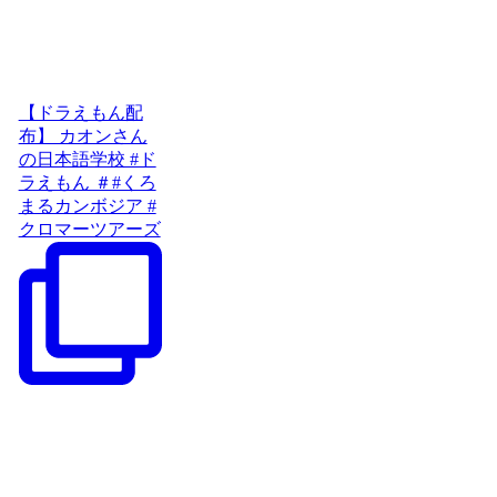
【ドラえもん配
布】 カオンさん
の日本語学校 #ド
ラえもん ＃#くろ
まるカンボジア #
クロマーツアーズ