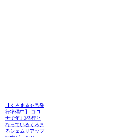
【くろまる37号発
行準備中】 コロ
ナで年1-2発行と
なっているくろま
るシェムリアップ