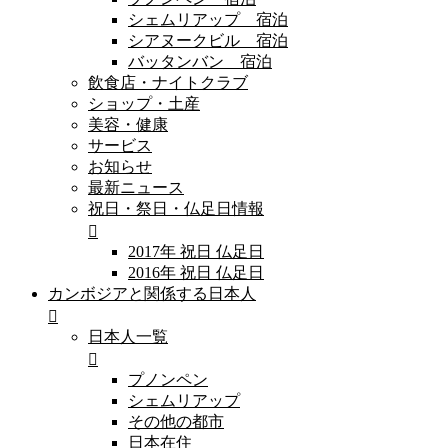
シェムリアップ 宿泊
シアヌークビル 宿泊
バッタンバン 宿泊
飲食店・ナイトクラブ
ショップ・土産
美容・健康
サービス
お知らせ
最新ニュース
祝日・祭日・仏足日情報
2017年 祝日 仏足日
2016年 祝日 仏足日
カンボジアと関係する日本人
日本人一覧
プノンペン
シェムリアップ
その他の都市
日本在住