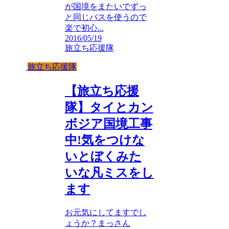
が国境をまたいでずっ
と同じバスを使うので
楽で初心...
2016/05/19
旅立ち応援隊
旅立ち応援隊
【旅立ち応援
隊】タイとカン
ボジア国境工事
中!気をつけな
いとぼくみた
いな凡ミスをし
ます
お元気にしてますでし
ょうか？まっさん