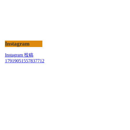
Instagram
Instagram 投稿
17919051557837712