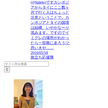
(@hidelo)ですカンボジ
アからタイにここ数ヶ
月で行く人はちょっと
注意ということで。カ
ンボジアとタイの国境
は結構、いやかなーり
混みます。ですのでイ
ミグレの場所がわかっ
たら一目散に走ろう!と
思いきや…....
2016/05/18
旅立ち応援隊