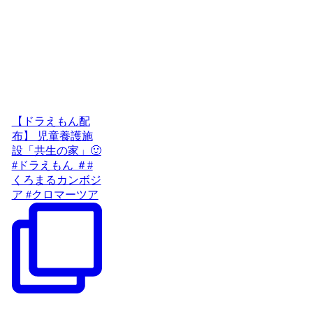
【ドラえもん配
布】 児童養護施
設「共生の家」🙂
#ドラえもん ＃#
くろまるカンボジ
ア #クロマーツア