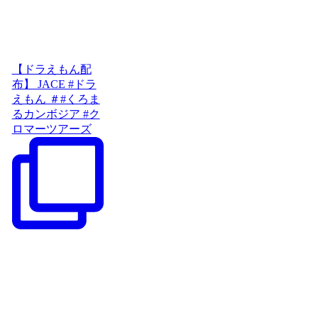
【ドラえもん配
布】 JACE #ドラ
えもん ＃#くろま
るカンボジア #ク
ロマーツアーズ