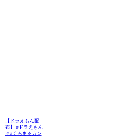
【ドラえもん配
布】 #ドラえもん
＃#くろまるカン