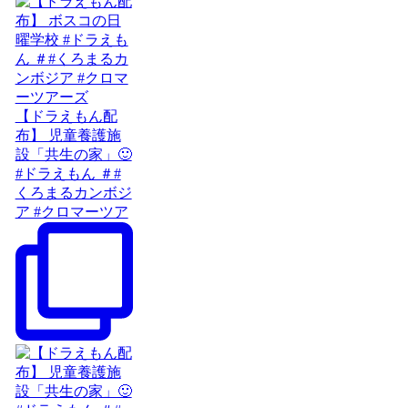
【ドラえもん配
布】 児童養護施
設「共生の家」🙂
#ドラえもん ＃#
くろまるカンボジ
ア #クロマーツア