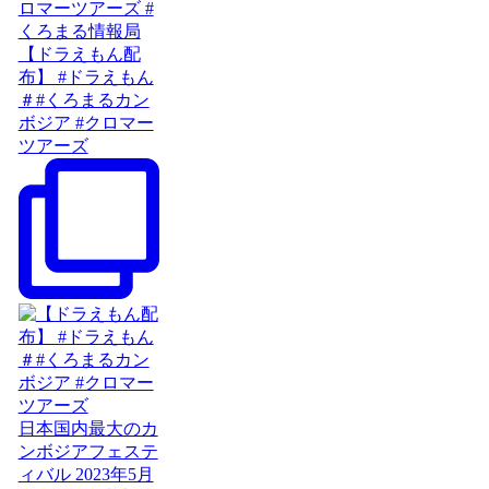
【ドラえもん配
布】 #ドラえもん
＃#くろまるカン
ボジア #クロマー
ツアーズ
日本国内最大のカ
ンボジアフェステ
ィバル 2023年5月