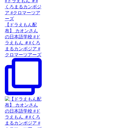
【ドラえもん配
布】 カオンさん
の日本語学校 #ド
ラえもん ＃#くろ
まるカンボジア #
クロマーツアーズ