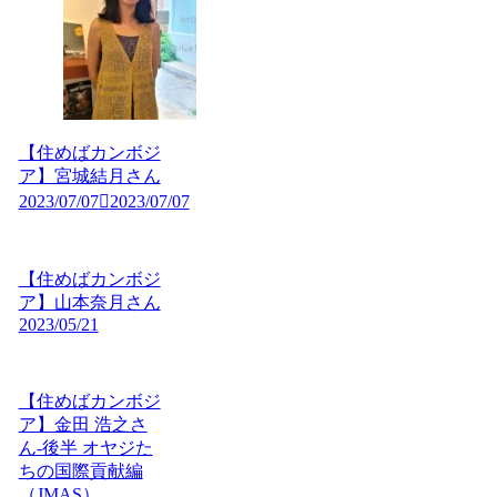
【住めばカンボジ
ア】宮城結月さん
2023/07/07
2023/07/07
【住めばカンボジ
ア】山本奈月さん
2023/05/21
【住めばカンボジ
ア】金田 浩之さ
ん-後半 オヤジた
ちの国際貢献編
（JMAS）