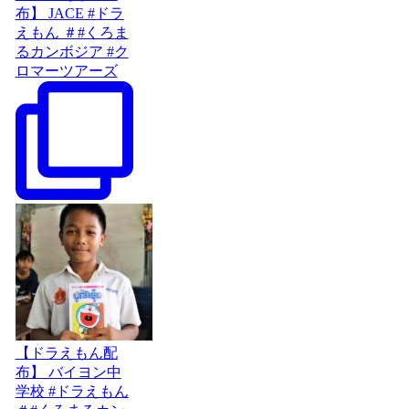
布】 JACE #ドラ
えもん ＃#くろま
るカンボジア #ク
ロマーツアーズ
【ドラえもん配
布】 バイヨン中
学校 #ドラえもん