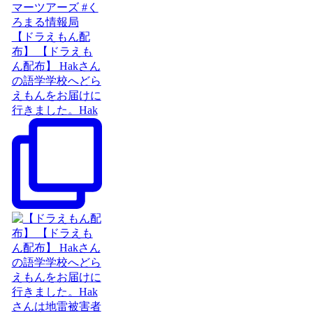
【ドラえもん配
布】 【ドラえも
ん配布】 Hakさん
の語学学校へどら
えもんをお届けに
行きました。Hak