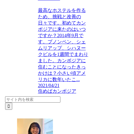
最高なホステルを作る
ため、挑戦と改善の
日々です。初めてカン
ボジアに来たのはいつ
ですか？2014年9月で
す。プノンペン、シェ
ムリアップ、シハヌー
クビルを1週間でまわり
ました。カンボジアに
住むことになったきっ
かけは？小さい頃アメ
リカに数年いたこ...
2021/04/21
住めばカンボジア