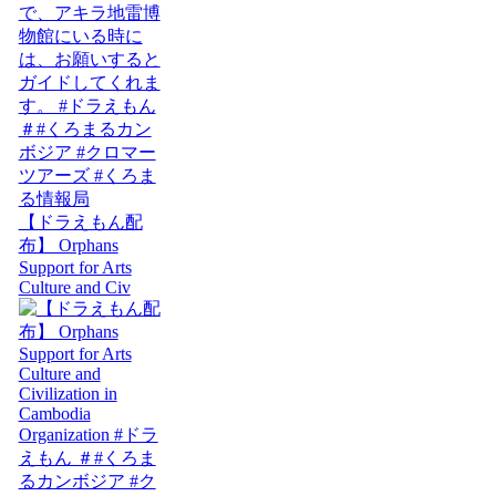
【ドラえもん配
布】 Orphans
Support for Arts
Culture and Civ