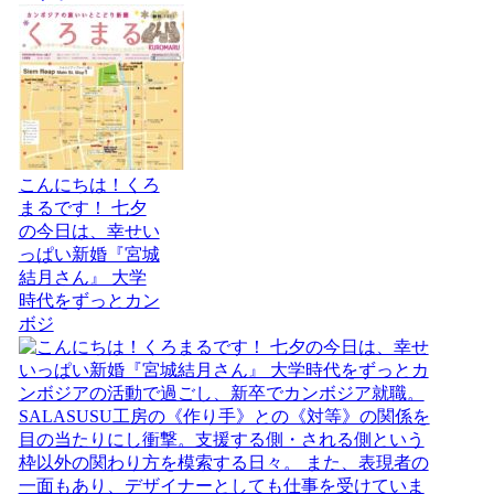
こんにちは！くろ
まるです！ 七夕
の今日は、幸せい
っぱい新婚『宮城
結月さん』 大学
時代をずっとカン
ボジ