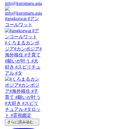
info@kuromaru.asia
#angkorwat #アン
コールワット
#くろまるカンボ
ジア#カンボジア#
海外移住 #子育て
#願いが叶う #大
好き #スピリチュ
アル #タ
さらに読み込む...