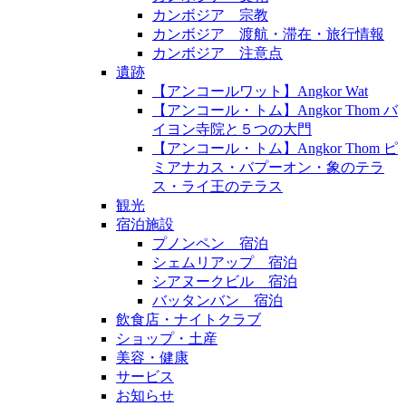
カンボジア 宗教
カンボジア 渡航・滞在・旅行情報
カンボジア 注意点
遺跡
【アンコールワット】Angkor Wat
【アンコール・トム】Angkor Thom バ
イヨン寺院と５つの大門
【アンコール・トム】Angkor Thom ピ
ミアナカス・バプーオン・象のテラ
ス・ライ王のテラス
観光
宿泊施設
プノンペン 宿泊
シェムリアップ 宿泊
シアヌークビル 宿泊
バッタンバン 宿泊
飲食店・ナイトクラブ
ショップ・土産
美容・健康
サービス
お知らせ