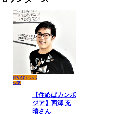
住めばカンボ
ジア
【住めばカンボ
ジア】西澤 充
晴さん