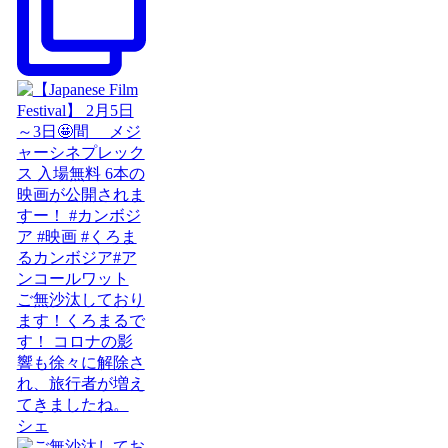
ご無沙汰しており
ます！くろまるで
す！ コロナの影
響も徐々に解除さ
れ、旅行者が増え
てきましたね。
シェ