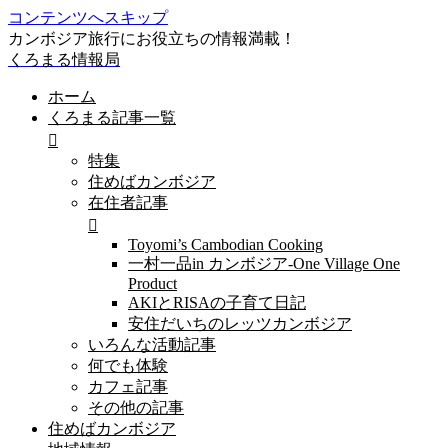
コンテンツへスキップ
カンボジア旅行にお役立ちの情報満載！
くろまる情報局
ホーム
くろまる記事一覧
特集
住めばカンボジア
在住者記事
Toyomi’s Cambodian Cooking
一村一品in カンボジア-One Village One
Product
AKIとRISAの子育て日記
安住だいちのレッツカンボジア
いろんな活動記事
何でも体験
カフェ記事
その他の記事
住めばカンボジア