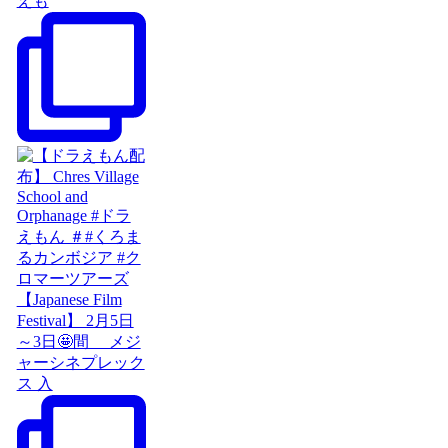
えも
【Japanese Film
Festival】 2月5日
～3日🤩間 メジ
ャーシネプレック
ス 入