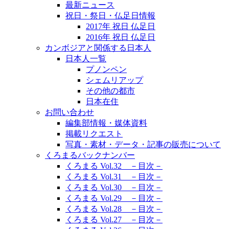
最新ニュース
祝日・祭日・仏足日情報
2017年 祝日 仏足日
2016年 祝日 仏足日
カンボジアと関係する日本人
日本人一覧
プノンペン
シェムリアップ
その他の都市
日本在住
お問い合わせ
編集部情報・媒体資料
掲載リクエスト
写真・素材・データ・記事の販売について
くろまるバックナンバー
くろまる Vol.32 －目次－
くろまる Vol.31 －目次－
くろまる Vol.30 －目次－
くろまる Vol.29 －目次－
くろまる Vol.28 －目次－
くろまる Vol.27 －目次－