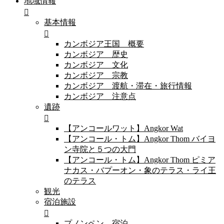
地域情報
基本情報
カンボジア王国 概要
カンボジア 歴史
カンボジア 文化
カンボジア 宗教
カンボジア 渡航・滞在・旅行情報
カンボジア 注意点
遺跡
【アンコールワット】Angkor Wat
【アンコール・トム】Angkor Thom バイヨ
ン寺院と５つの大門
【アンコール・トム】Angkor Thom ピミア
ナカス・バプーオン・象のテラス・ライ王
のテラス
観光
宿泊施設
プノンペン 宿泊