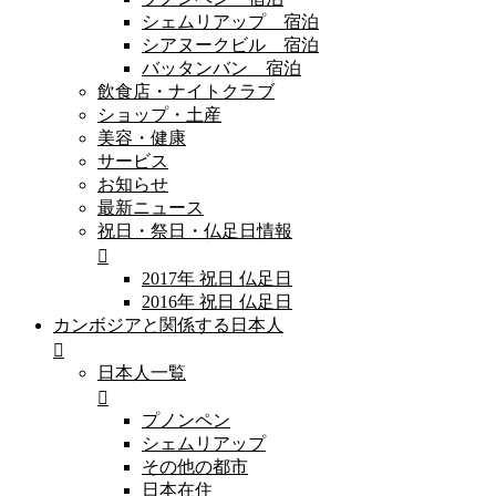
シェムリアップ 宿泊
シアヌークビル 宿泊
バッタンバン 宿泊
飲食店・ナイトクラブ
ショップ・土産
美容・健康
サービス
お知らせ
最新ニュース
祝日・祭日・仏足日情報
2017年 祝日 仏足日
2016年 祝日 仏足日
カンボジアと関係する日本人
日本人一覧
プノンペン
シェムリアップ
その他の都市
日本在住