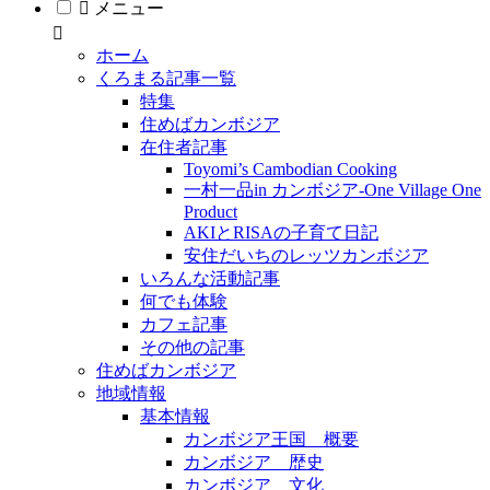
メニュー
ホーム
くろまる記事一覧
特集
住めばカンボジア
在住者記事
Toyomi’s Cambodian Cooking
一村一品in カンボジア-One Village One
Product
AKIとRISAの子育て日記
安住だいちのレッツカンボジア
いろんな活動記事
何でも体験
カフェ記事
その他の記事
住めばカンボジア
地域情報
基本情報
カンボジア王国 概要
カンボジア 歴史
カンボジア 文化