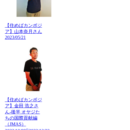
【住めばカンボジ
ア】山本奈月さん
2023/05/21
【住めばカンボジ
ア】金田 浩之さ
ん-後半 オヤジた
ちの国際貢献編
（JMAS）