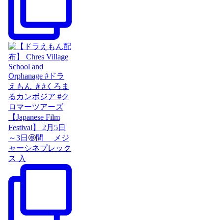
【Japanese Film
Festival】 2月5日
～3日🤩間 メジ
ャーシネプレック
ス 入