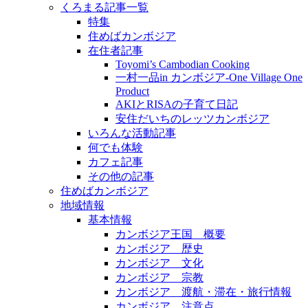
くろまる記事一覧
特集
住めばカンボジア
在住者記事
Toyomi’s Cambodian Cooking
一村一品in カンボジア-One Village One
Product
AKIとRISAの子育て日記
安住だいちのレッツカンボジア
いろんな活動記事
何でも体験
カフェ記事
その他の記事
住めばカンボジア
地域情報
基本情報
カンボジア王国 概要
カンボジア 歴史
カンボジア 文化
カンボジア 宗教
カンボジア 渡航・滞在・旅行情報
カンボジア 注意点