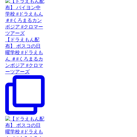
【ドラえもん配
布】 ボスコの日
曜学校 #ドラえも
ん ＃#くろまるカ
ンボジア #クロマ
ーツアーズ