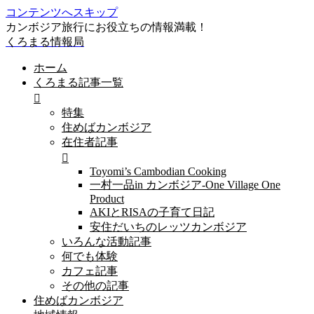
コンテンツへスキップ
カンボジア旅行にお役立ちの情報満載！
くろまる情報局
ホーム
くろまる記事一覧
特集
住めばカンボジア
在住者記事
Toyomi’s Cambodian Cooking
一村一品in カンボジア-One Village One
Product
AKIとRISAの子育て日記
安住だいちのレッツカンボジア
いろんな活動記事
何でも体験
カフェ記事
その他の記事
住めばカンボジア