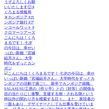
こんにちは！くろ
まるです！ 七夕
の今日は、幸せい
っぱい新婚『宮城
結月さん』 大学
時代をずっとカン
ボジ