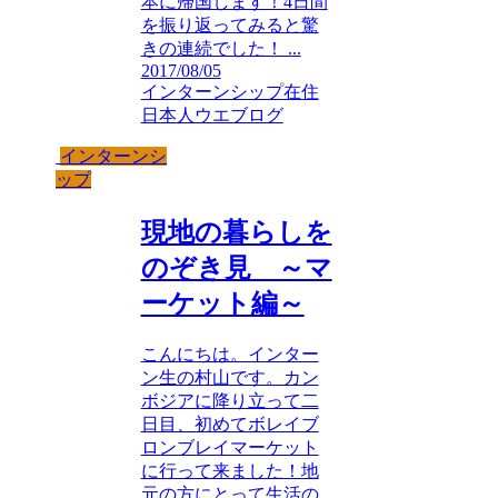
本に帰国します！4日間
を振り返ってみると驚
きの連続でした！ ...
2017/08/05
インターンシップ
在住
日本人ウエブログ
インターンシ
ップ
現地の暮らしを
のぞき見 ～マ
ーケット編～
こんにちは。インター
ン生の村山です。カン
ボジアに降り立って二
日目、初めてボレイブ
ロンブレイマーケット
に行って来ました！地
元の方にとって生活の