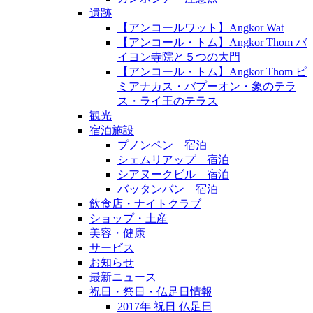
遺跡
【アンコールワット】Angkor Wat
【アンコール・トム】Angkor Thom バ
イヨン寺院と５つの大門
【アンコール・トム】Angkor Thom ピ
ミアナカス・バプーオン・象のテラ
ス・ライ王のテラス
観光
宿泊施設
プノンペン 宿泊
シェムリアップ 宿泊
シアヌークビル 宿泊
バッタンバン 宿泊
飲食店・ナイトクラブ
ショップ・土産
美容・健康
サービス
お知らせ
最新ニュース
祝日・祭日・仏足日情報
2017年 祝日 仏足日