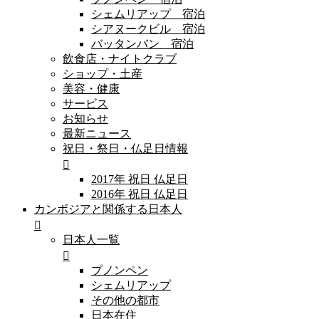
シェムリアップ 宿泊
シアヌークビル 宿泊
バッタンバン 宿泊
飲食店・ナイトクラブ
ショップ・土産
美容・健康
サービス
お知らせ
最新ニュース
祝日・祭日・仏足日情報
2017年 祝日 仏足日
2016年 祝日 仏足日
カンボジアと関係する日本人
日本人一覧
プノンペン
シェムリアップ
その他の都市
日本在住