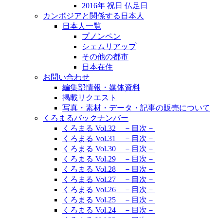
2016年 祝日 仏足日
カンボジアと関係する日本人
日本人一覧
プノンペン
シェムリアップ
その他の都市
日本在住
お問い合わせ
編集部情報・媒体資料
掲載リクエスト
写真・素材・データ・記事の販売について
くろまるバックナンバー
くろまる Vol.32 －目次－
くろまる Vol.31 －目次－
くろまる Vol.30 －目次－
くろまる Vol.29 －目次－
くろまる Vol.28 －目次－
くろまる Vol.27 －目次－
くろまる Vol.26 －目次－
くろまる Vol.25 －目次－
くろまる Vol.24 －目次－