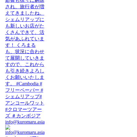
info@kuromaru.asia