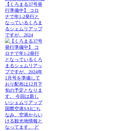
【くろまる37号発
行準備中】 コロ
ナで年1-2発行と
なっているくろま
るシェムリアップ
ですが、2024