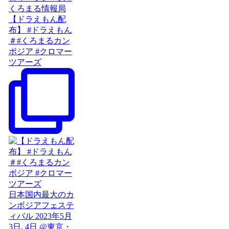
【ドラえもん配
布】 #ドラえもん
＃#くろまるカン
ボジア #クロマー
ツアーズ
日本国内最大のカ
ンボジアフェステ
ィバル 2023年5月
3日, 4日 @東京・