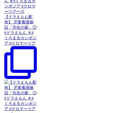
【ドラえもん配
布】 児童養護施
設「共生の家」🙂
#ドラえもん ＃#
くろまるカンボジ
ア #クロマーツア