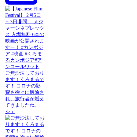
ご無沙汰しており
ます！くろまるで
す！ コロナの影
響も徐々に解除さ
れ、旅行者が増え
てきましたね。
シェ