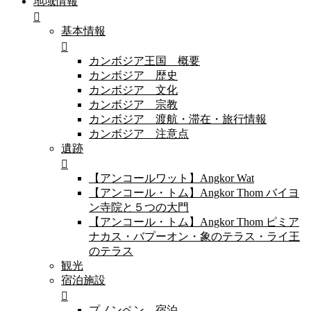
地域情報
基本情報
カンボジア王国 概要
カンボジア 歴史
カンボジア 文化
カンボジア 宗教
カンボジア 渡航・滞在・旅行情報
カンボジア 注意点
遺跡
【アンコールワット】Angkor Wat
【アンコール・トム】Angkor Thom バイヨ
ン寺院と５つの大門
【アンコール・トム】Angkor Thom ピミア
ナカス・バプーオン・象のテラス・ライ王
のテラス
観光
宿泊施設
プノンペン 宿泊