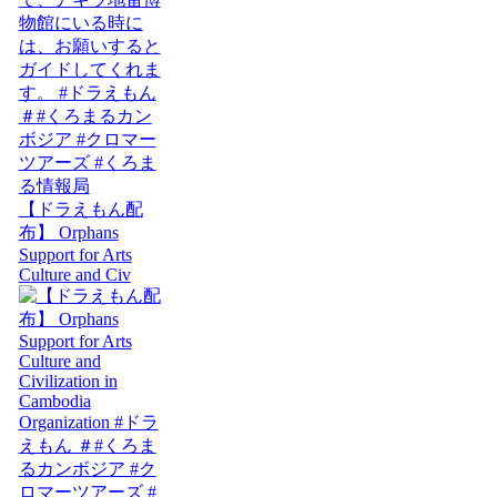
【ドラえもん配
布】 Orphans
Support for Arts
Culture and Civ