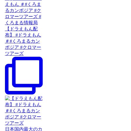
【ドラえもん配
布】 #ドラえもん
＃#くろまるカン
ボジア #クロマー
ツアーズ
日本国内最大のカ