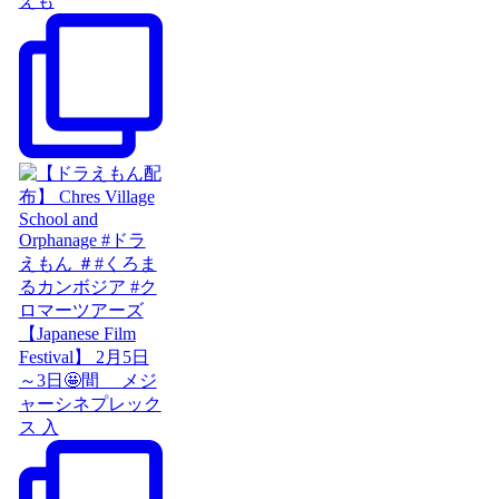
えも
【Japanese Film
Festival】 2月5日
～3日🤩間 メジ
ャーシネプレック
ス 入