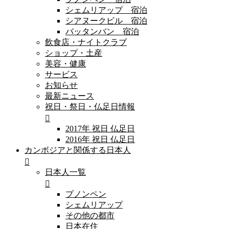
シェムリアップ 宿泊
シアヌークビル 宿泊
バッタンバン 宿泊
飲食店・ナイトクラブ
ショップ・土産
美容・健康
サービス
お知らせ
最新ニュース
祝日・祭日・仏足日情報
2017年 祝日 仏足日
2016年 祝日 仏足日
カンボジアと関係する日本人
日本人一覧
プノンペン
シェムリアップ
その他の都市
日本在住