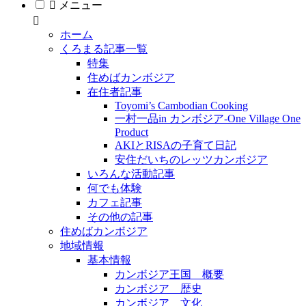
メニュー
ホーム
くろまる記事一覧
特集
住めばカンボジア
在住者記事
Toyomi’s Cambodian Cooking
一村一品in カンボジア-One Village One
Product
AKIとRISAの子育て日記
安住だいちのレッツカンボジア
いろんな活動記事
何でも体験
カフェ記事
その他の記事
住めばカンボジア
地域情報
基本情報
カンボジア王国 概要
カンボジア 歴史
カンボジア 文化