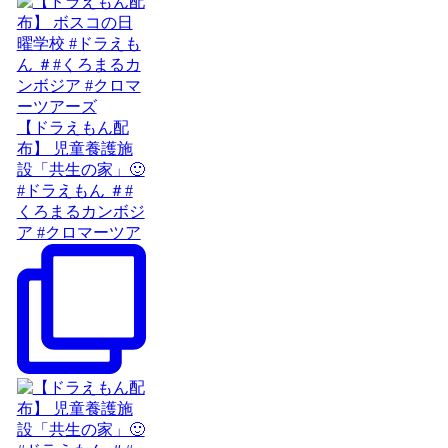
【ドラえもん配
布】 児童養護施
設「共生の家」🙂
#ドラえもん ＃#
くろまるカンボジ
ア #クロマーツア