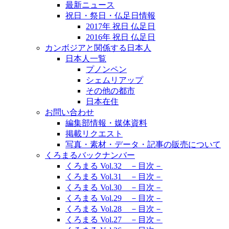
最新ニュース
祝日・祭日・仏足日情報
2017年 祝日 仏足日
2016年 祝日 仏足日
カンボジアと関係する日本人
日本人一覧
プノンペン
シェムリアップ
その他の都市
日本在住
お問い合わせ
編集部情報・媒体資料
掲載リクエスト
写真・素材・データ・記事の販売について
くろまるバックナンバー
くろまる Vol.32 －目次－
くろまる Vol.31 －目次－
くろまる Vol.30 －目次－
くろまる Vol.29 －目次－
くろまる Vol.28 －目次－
くろまる Vol.27 －目次－