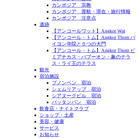
カンボジア 宗教
カンボジア 渡航・滞在・旅行情報
カンボジア 注意点
遺跡
【アンコールワット】Angkor Wat
【アンコール・トム】Angkor Thom バ
イヨン寺院と５つの大門
【アンコール・トム】Angkor Thom ピ
ミアナカス・バプーオン・象のテラ
ス・ライ王のテラス
観光
宿泊施設
プノンペン 宿泊
シェムリアップ 宿泊
シアヌークビル 宿泊
バッタンバン 宿泊
飲食店・ナイトクラブ
ショップ・土産
美容・健康
サービス
お知らせ