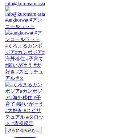
info@kuromaru.asia
#angkorwat #アン
コールワット
#くろまるカンボ
ジア#カンボジア#
海外移住 #子育て
#願いが叶う #大
好き #スピリチュ
アル #タ
さらに読み込む...