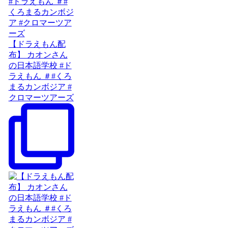
【ドラえもん配
布】 カオンさん
の日本語学校 #ド
ラえもん ＃#くろ
まるカンボジア #
クロマーツアーズ