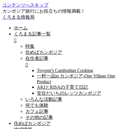
コンテンツへスキップ
カンボジア旅行にお役立ちの情報満載！
くろまる情報局
ホーム
くろまる記事一覧
特集
住めばカンボジア
在住者記事
Toyomi’s Cambodian Cooking
一村一品in カンボジア-One Village One
Product
AKIとRISAの子育て日記
安住だいちのレッツカンボジア
いろんな活動記事
何でも体験
カフェ記事
その他の記事
住めばカンボジア