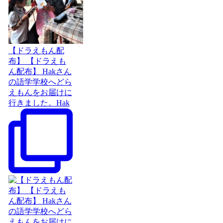
【ドラえもん配
布】 【ドラえも
ん配布】 Hakさん
の語学学校へどら
えもんをお届けに
行きました。Hak