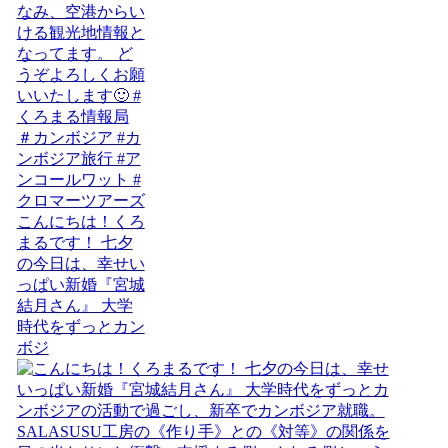
こんにちは！くろ
まるです！ 七夕
の今日は、幸せい
っぱい新婚『宮城
結月さん』 大学
時代をずっとカン
ボジ