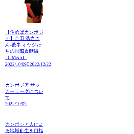
【住めばカンボジ
ア】金田 浩之さ
ん-後半 オヤジた
ちの国際貢献編
（JMAS）
2022/10/09
2022/12/22
カンボジア サッ
カーリーグについ
て
2022/10/05
カンボジア人によ
る地域創生を目指