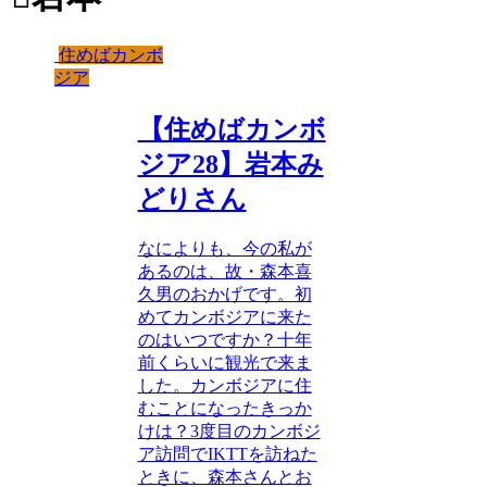
住めばカンボ
ジア
【住めばカンボ
ジア28】岩本み
どりさん
なによりも、今の私が
あるのは、故・森本喜
久男のおかげです。初
めてカンボジアに来た
のはいつですか？十年
前くらいに観光で来ま
した。カンボジアに住
むことになったきっか
けは？3度目のカンボジ
ア訪問でIKTTを訪ねた
ときに、森本さんとお