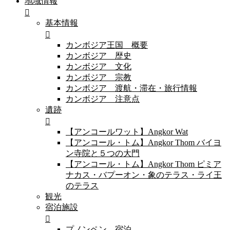
地域情報
基本情報
カンボジア王国 概要
カンボジア 歴史
カンボジア 文化
カンボジア 宗教
カンボジア 渡航・滞在・旅行情報
カンボジア 注意点
遺跡
【アンコールワット】Angkor Wat
【アンコール・トム】Angkor Thom バイヨ
ン寺院と５つの大門
【アンコール・トム】Angkor Thom ピミア
ナカス・バプーオン・象のテラス・ライ王
のテラス
観光
宿泊施設
プノンペン 宿泊