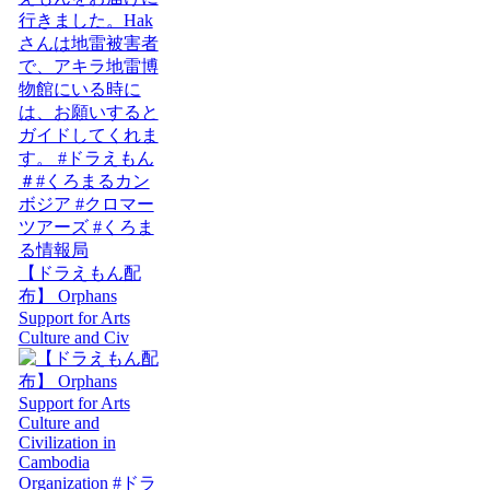
【ドラえもん配
布】 Orphans
Support for Arts
Culture and Civ