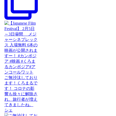
ご無沙汰しており
ます！くろまるで
す！ コロナの影
響も徐々に解除さ
れ、旅行者が増え
てきましたね。
シェ