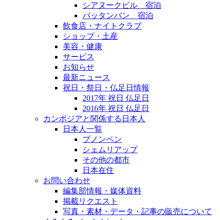
シアヌークビル 宿泊
バッタンバン 宿泊
飲食店・ナイトクラブ
ショップ・土産
美容・健康
サービス
お知らせ
最新ニュース
祝日・祭日・仏足日情報
2017年 祝日 仏足日
2016年 祝日 仏足日
カンボジアと関係する日本人
日本人一覧
プノンペン
シェムリアップ
その他の都市
日本在住
お問い合わせ
編集部情報・媒体資料
掲載リクエスト
写真・素材・データ・記事の販売について