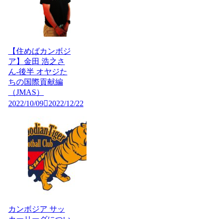
【住めばカンボジ
ア】金田 浩之さ
ん-後半 オヤジた
ちの国際貢献編
（JMAS）
2022/10/09
2022/12/22
カンボジア サッ