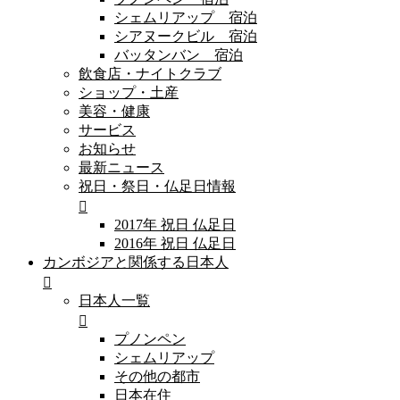
シェムリアップ 宿泊
シアヌークビル 宿泊
バッタンバン 宿泊
飲食店・ナイトクラブ
ショップ・土産
美容・健康
サービス
お知らせ
最新ニュース
祝日・祭日・仏足日情報
2017年 祝日 仏足日
2016年 祝日 仏足日
カンボジアと関係する日本人
日本人一覧
プノンペン
シェムリアップ
その他の都市
日本在住