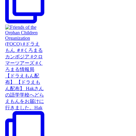
【ドラえもん配
布】 【ドラえも
ん配布】 Hakさん
の語学学校へどら
えもんをお届けに
行きました。Hak