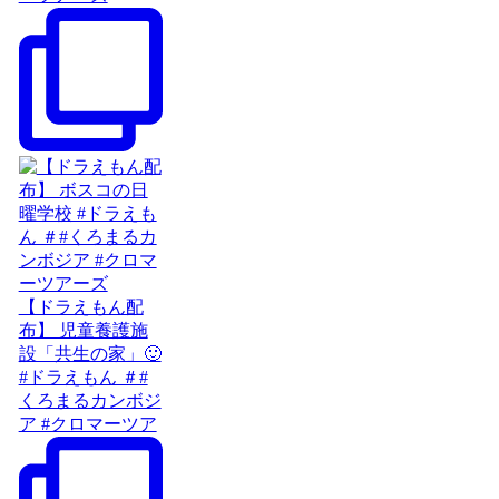
【ドラえもん配
布】 児童養護施
設「共生の家」🙂
#ドラえもん ＃#
くろまるカンボジ
ア #クロマーツア