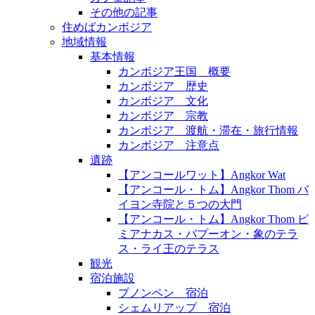
その他の記事
住めばカンボジア
地域情報
基本情報
カンボジア王国 概要
カンボジア 歴史
カンボジア 文化
カンボジア 宗教
カンボジア 渡航・滞在・旅行情報
カンボジア 注意点
遺跡
【アンコールワット】Angkor Wat
【アンコール・トム】Angkor Thom バ
イヨン寺院と５つの大門
【アンコール・トム】Angkor Thom ピ
ミアナカス・バプーオン・象のテラ
ス・ライ王のテラス
観光
宿泊施設
プノンペン 宿泊
シェムリアップ 宿泊