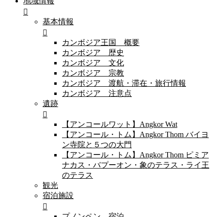
地域情報
基本情報
カンボジア王国 概要
カンボジア 歴史
カンボジア 文化
カンボジア 宗教
カンボジア 渡航・滞在・旅行情報
カンボジア 注意点
遺跡
【アンコールワット】Angkor Wat
【アンコール・トム】Angkor Thom バイヨ
ン寺院と５つの大門
【アンコール・トム】Angkor Thom ピミア
ナカス・バプーオン・象のテラス・ライ王
のテラス
観光
宿泊施設
プノンペン 宿泊