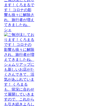
ます！くろまるで
す！ コロナの影
響も徐々に解除さ
れ、旅行者が増え
てきましたね。
シェ