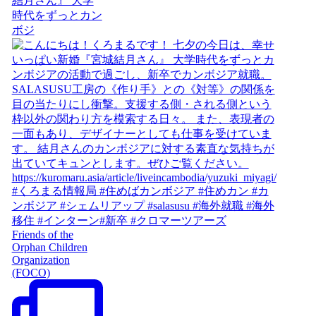
結月さん』 大学
時代をずっとカン
ボジ
Friends of the
Orphan Children
Organization
(FOCO)