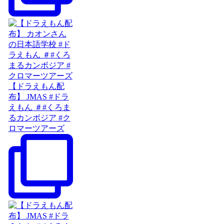
【ドラえもん配
布】 JMAS #ドラ
えもん ＃#くろま
るカンボジア #ク
ロマーツアーズ