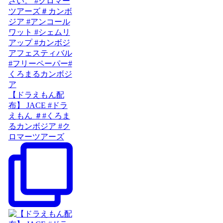
【ドラえもん配
布】 JACE #ドラ
えもん ＃#くろま
るカンボジア #ク
ロマーツアーズ