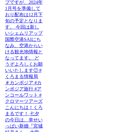
こんにちは！くろ
まるです！ 七夕
の今日は、幸せい
っぱい新婚『宮城