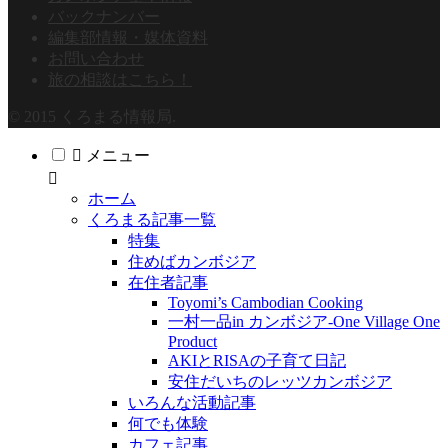
バックナンバー
編集部情報・媒体資料
お問い合わせ
旅の相談はこちら！
© 2015 くろまる情報局.
メニュー
ホーム
くろまる記事一覧
特集
住めばカンボジア
在住者記事
Toyomi’s Cambodian Cooking
一村一品in カンボジア-One Village One
Product
AKIとRISAの子育て日記
安住だいちのレッツカンボジア
いろんな活動記事
何でも体験
カフェ記事