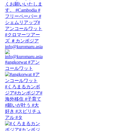
info@kuromaru.asia
#angkorwat #アン
コールワット
#くろまるカンボ
ジア#カンボジア#
海外移住 #子育て
#願いが叶う #大
好き #スピリチュ
アル #タ