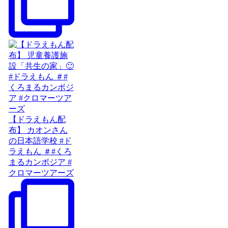
【ドラえもん配
布】 カオンさん
の日本語学校 #ド
ラえもん ＃#くろ
まるカンボジア #
クロマーツアーズ