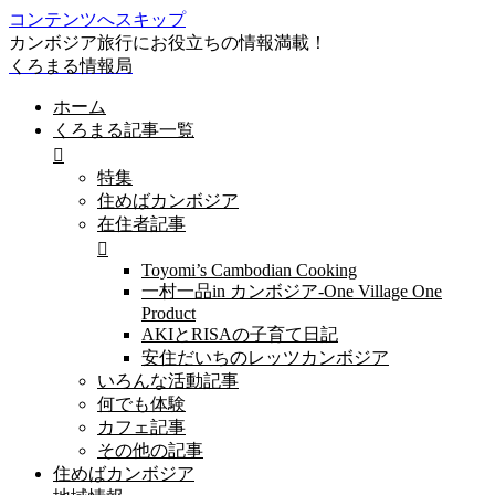
コンテンツへスキップ
カンボジア旅行にお役立ちの情報満載！
くろまる情報局
ホーム
くろまる記事一覧
特集
住めばカンボジア
在住者記事
Toyomi’s Cambodian Cooking
一村一品in カンボジア-One Village One
Product
AKIとRISAの子育て日記
安住だいちのレッツカンボジア
いろんな活動記事
何でも体験
カフェ記事
その他の記事
住めばカンボジア