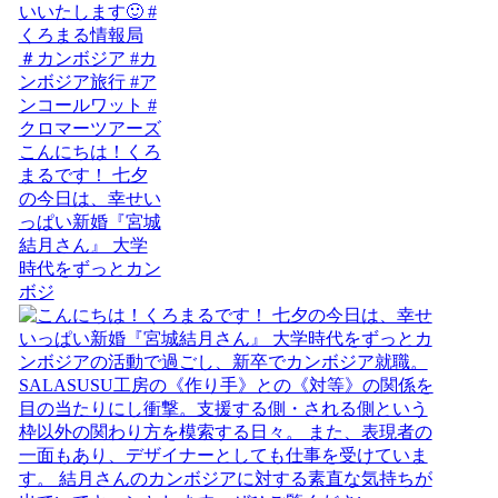
こんにちは！くろ
まるです！ 七夕
の今日は、幸せい
っぱい新婚『宮城
結月さん』 大学
時代をずっとカン
ボジ