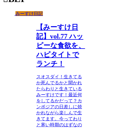
みーすけ日記
【みーすけ日
記】vol.77 ハッ
ピーな食欲を、
ハピタイトで
ランチ！
スオスダイ！生きてる
か死んでるかと聞かれ
たらわりと生きている
みーすけです！最近何
をしてるかだって？カ
ンボジアの日差しに焼
かれながら楽しんで生
きてます。今ってわり
と寒い時期のはずなの