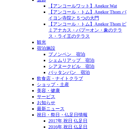
【アンコールワット】Angkor Wat
【アンコール・トム】Angkor Thom バ
イヨン寺院と５つの大門
【アンコール・トム】Angkor Thom ピ
ミアナカス・バプーオン・象のテラ
ス・ライ王のテラス
観光
宿泊施設
プノンペン 宿泊
シェムリアップ 宿泊
シアヌークビル 宿泊
バッタンバン 宿泊
飲食店・ナイトクラブ
ショップ・土産
美容・健康
サービス
お知らせ
最新ニュース
祝日・祭日・仏足日情報
2017年 祝日 仏足日
2016年 祝日 仏足日