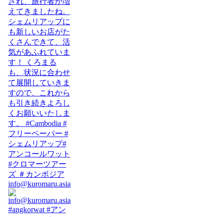
info@kuromaru.asia
#angkorwat #アン