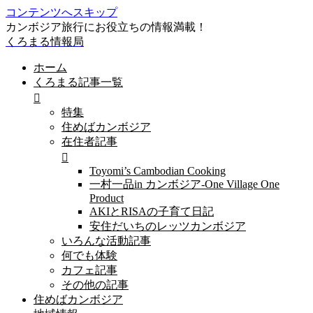
コンテンツへスキップ
カンボジア旅行にお役立ちの情報満載！
くろまる情報局
ホーム
くろまる記事一覧
特集
住めばカンボジア
在住者記事
Toyomi’s Cambodian Cooking
一村一品in カンボジア-One Village One
Product
AKIとRISAの子育て日記
安住だいちのレッツカンボジア
いろんな活動記事
何でも体験
カフェ記事
その他の記事
住めばカンボジア