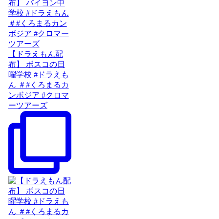
【ドラえもん配
布】 ボスコの日
曜学校 #ドラえも
ん ＃#くろまるカ
ンボジア #クロマ
ーツアーズ