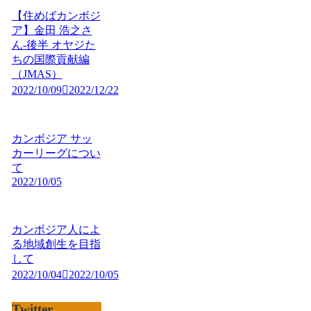
【住めばカンボジ
ア】金田 浩之さ
ん-後半 オヤジた
ちの国際貢献編
（JMAS）
2022/10/09
2022/12/22
カンボジア サッ
カーリーグについ
て
2022/10/05
カンボジア人によ
る地域創生を目指
して
2022/10/04
2022/10/05
Twitter