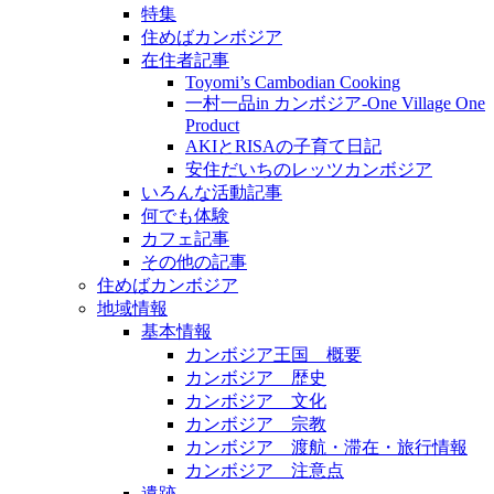
特集
住めばカンボジア
在住者記事
Toyomi’s Cambodian Cooking
一村一品in カンボジア-One Village One
Product
AKIとRISAの子育て日記
安住だいちのレッツカンボジア
いろんな活動記事
何でも体験
カフェ記事
その他の記事
住めばカンボジア
地域情報
基本情報
カンボジア王国 概要
カンボジア 歴史
カンボジア 文化
カンボジア 宗教
カンボジア 渡航・滞在・旅行情報
カンボジア 注意点
遺跡