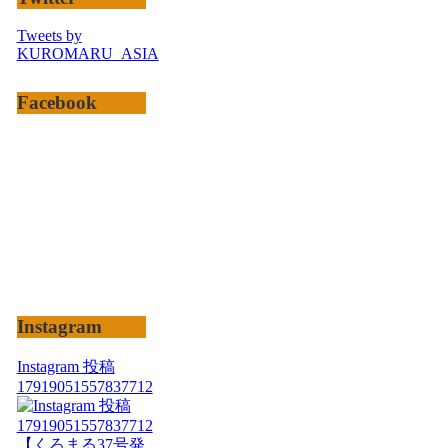
Tweets by
KUROMARU_ASIA
Facebook
Instagram
Instagram 投稿
17919051557837712
【くろまる37号発